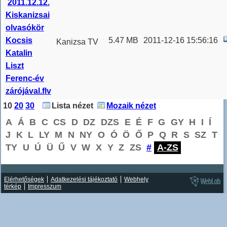
2011.12.12.
Kiskanizsai
olvasókör
Kocsis
5.47 MB
2011-12-16 15:56:16
Kanizsa TV
Katalin
Krónika
Liszt
2011.12.13.
Ferenc-év
zárójával.flv
10
20
30
Lista nézet
Mozaik nézet
A
Á
B
C
CS
D
DZ
DZS
E
É
F
G
GY
H
I
Í
J
K
L
LY
M
N
NY
O
Ó
Ö
Ő
P
Q
R
S
SZ
T
TY
U
Ú
Ü
Ű
V
W
X
Y
Z
ZS
#
A-ZS
Elérhetőségek
Adatkezelési tájékoztató
Webhely
térkép
Impresszum