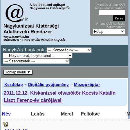
A legtöbb, ami tudható
Keresés a nagyKAR
Nagykanizsa kistérségéről
belső adatbázisában:
A nagyKAR honlapjai
Nagykanizsai Kistérségi
betűrendben:
Adatkezelő Rendszer
www.nagykar.hu
Működteti a Halis István Városi Könyvtár
NagyKAR honlapok:
Honlap menü ▼
Kezdőlap
»
Digitális gyűjtemény
»
Mozgóképtár
2011.12.12. Kiskanizsai olvasókör Kocsis Katalin
Liszt Ferenc-év zárójával
Név
Leírás
Méret
Feltöltve
M