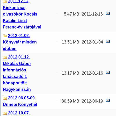
2011.12.12.
Kiskanizsai
olvasókör Kocsis
5.47 MB
2011-12-16
Katalin Liszt
Ferenc-év zárójával
2012.01.02.
Könyvtár minden
13.51 MB
2012-01-04
időben
2012.01.12.
Mikulás Gábor
információs
13.17 MB
2012-01-16
tanácsadó 1
hónapot tölt
Nagykanizsán
2012.06.05-09.
30.59 MB
2012-06-19
Ünnepi Könyvhét
2012.10.07.