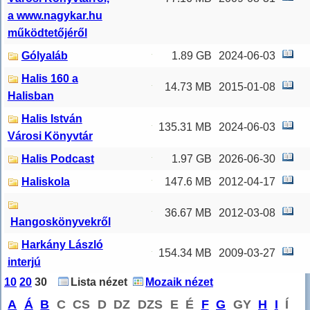
a www.nagykar.hu
működtetőjéről
Gólyaláb
1.89 GB
2024-06-03
Halis 160 a
14.73 MB
2015-01-08
Halisban
Halis István
135.31 MB
2024-06-03
Városi Könyvtár
Halis Podcast
1.97 GB
2026-06-30
Haliskola
147.6 MB
2012-04-17
36.67 MB
2012-03-08
Hangoskönyvekről
Harkány László
154.34 MB
2009-03-27
interjú
10
20
30
Lista nézet
Mozaik nézet
A
Á
B
C
CS
D
DZ
DZS
E
É
F
G
GY
H
I
Í