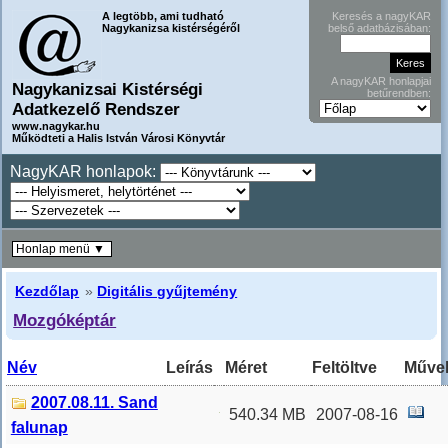
A legtöbb, ami tudható
Keresés a nagyKAR
Nagykanizsa kistérségéről
belső adatbázisában:
A nagyKAR honlapjai
Nagykanizsai Kistérségi
betűrendben:
Adatkezelő Rendszer
www.nagykar.hu
Működteti a Halis István Városi Könyvtár
NagyKAR honlapok:
Honlap menü ▼
Kezdőlap
»
Digitális gyűjtemény
Mozgóképtár
Név
Leírás
Méret
Feltöltve
Művel
2007.08.11. Sand
540.34 MB
2007-08-16
falunap