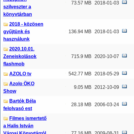
73.57 MB
2018-01-03
szilveszter a
könyvtárban
2018 - közösen
gyűjtünk és
136.94 MB
2018-01-03
használunk
2020.10.01.
Zeneiskolások
715.9 MB
2020-10-07
flashmob
AZOLO tv
542.77 MB
2018-05-29
Azolo ÖKO
9.05 MB
2012-10-09
Show
Bartók Béla
28.18 MB
2006-03-24
felolvasó est
Filmes ismertető
a Halis István
Városi Könyvtárról,
77.16 MB
2009-08-31