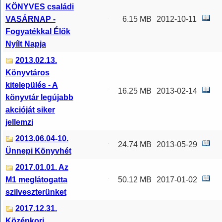
KÖNYVES családi
VASÁRNAP -
6.15 MB
2012-10-11
Fogyatékkal Élők
Nyílt Napja
2013.02.13.
Könyvtáros
kitelepülés - A
16.25 MB
2013-02-14
könyvtár legújabb
akcióját siker
jellemzi
2013.06.04-10.
24.74 MB
2013-05-29
Ünnepi Könyvhét
2017.01.01. Az
M1 meglátogatta
50.12 MB
2017-01-02
szilveszterünket
2017.12.31.
Középkori