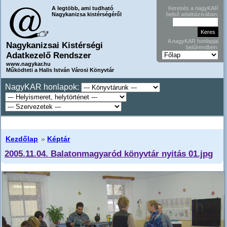
A legtöbb, ami tudható
Keresés a nagyKAR
Nagykanizsa kistérségéről
belső adatbázisában:
A nagyKAR honlapjai
Nagykanizsai Kistérségi
betűrendben:
Adatkezelő Rendszer
www.nagykar.hu
Működteti a Halis István Városi Könyvtár
NagyKAR honlapok:
Kezdőlap
»
Képtár
2005.11.04. Balatonmagyaród könyvtár nyitás 01.jpg