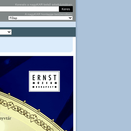
Keresés a nagyKAR belső adatbázisában:
A nagyKAR honlapjai betűrendben: