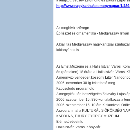
a felújított Vécsey Zsigmond és Bátorfi Lajos 
http://www.nagykar.hu/esemenynaptar/1/489
Az meghívó szövege:
Építészet és ornamentika - Medgyaszay István 
A kiállítás Medgyaszay nagykanizsai színházán
laktanyának is.
Az Ernst Múzeum és a Halis István Városi Köny
én (pénteken) 18 órára a Halis István Városi K
A megnyitó vendégeit köszönti Litter Nándor pol
2006. november 30-ig tekinthető meg.
Kapcsolódó programok:
A megnyitó után beszélgetés Zalaváry Lajos épí
2006. szeptember 15. 830-kor találkozás a teme
2006. szeptember 16. 10 óra Kiskanizsai Öröks
A programmal a KULTURÁLIS ÖRÖKSÉG NAPJAI
KÁPOLNA, THÚRY GYÖRGY MÚZEUM.
Elérhetőségeink:
Halis István Városi Könyvtár