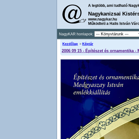
A legtöbb, ami tudható Nagy
Nagykanizsai Kistér
www.nagykar.hu
Működteti a Halis István Vár
NagyKAR honlapok:
Kezdőlap
»
Képtár
2006 09 15 - Építészet és ornamentika -