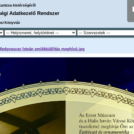
kanizsa kistérségéről
ségi Adatkezelő Rendszer
osi Könyvtár
 Medgyaszay István emlékkiállítás meghívó.jpg