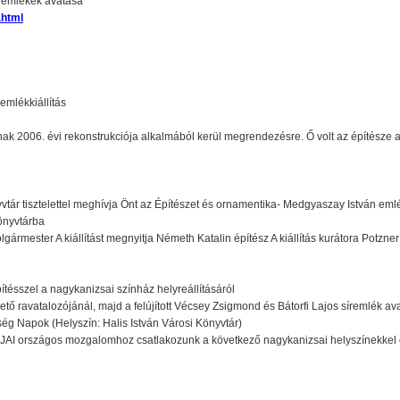
síremlékek avatása
.html
emlékkiállítás
ak 2006. évi rekonstrukciója alkalmából kerül megrendezésre. Ő volt az építésze a
vtár tisztelettel meghívja Önt az Építészet és ornamentika- Medgyaszay István eml
önyvtárba
gármester A kiállítást megnyitja Németh Katalin építész A kiállítás kurátora Potzner
tésszel a nagykanizsai színház helyreállításáról
tő ravatalozójánál, majd a felújított Vécsey Zsigmond és Bátorfi Lajos síremlék av
ég Napok (Helyszín: Halis István Városi Könyvtár)
 országos mozgalomhoz csatlakozunk a következő nagykanizsai helyszínekke