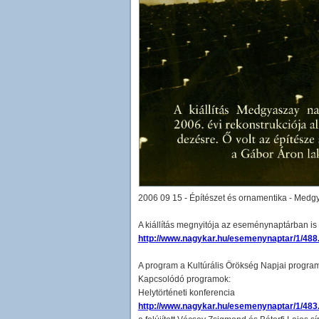
2006 09 15 - Építészet és ornamentika - Medgy
A kiállítás megnyitója az eseménynaptárban is s
http://www.nagykar.hu/esemenynaptar/1/488
A program a Kultúrális Örökség Napjai program
Kapcsolódó programok:
Helytörténeti konferencia
http://www.nagykar.hu/esemenynaptar/1/483