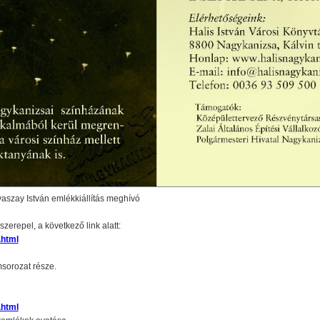
aszay István emlékkiállítás meghívó
zerepel, a következő link alatt:
.html
sorozat része.
.html