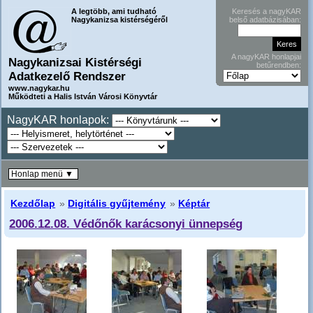
A legtöbb, ami tudható
Keresés a nagyKAR
Nagykanizsa kistérségéről
belső adatbázisában:
A nagyKAR honlapjai
Nagykanizsai Kistérségi
betűrendben:
Adatkezelő Rendszer
www.nagykar.hu
Működteti a Halis István Városi Könyvtár
NagyKAR honlapok:
Honlap menü ▼
Kezdőlap
»
Digitális gyűjtemény
»
Képtár
2006.12.08. Védőnők karácsonyi ünnepség