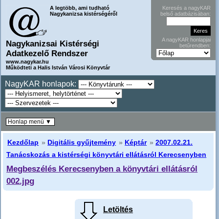
A legtöbb, ami tudható
Keresés a nagyKAR
Nagykanizsa kistérségéről
belső adatbázisában:
A nagyKAR honlapjai
Nagykanizsai Kistérségi
betűrendben:
Adatkezelő Rendszer
www.nagykar.hu
Működteti a Halis István Városi Könyvtár
NagyKAR honlapok:
Honlap menü ▼
Kezdőlap
»
Digitális gyűjtemény
»
Képtár
»
2007.02.21.
Tanácskozás a kistérségi könyvtári ellátásról Kerecsenyben
Megbeszélés Kerecsenyben a könyvtári ellátásról
002.jpg
Letöltés