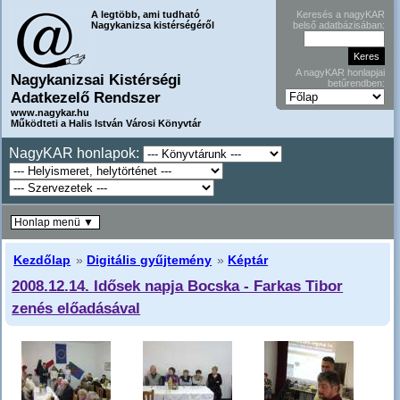
A legtöbb, ami tudható
Keresés a nagyKAR
Nagykanizsa kistérségéről
belső adatbázisában:
A nagyKAR honlapjai
Nagykanizsai Kistérségi
betűrendben:
Adatkezelő Rendszer
www.nagykar.hu
Működteti a Halis István Városi Könyvtár
NagyKAR honlapok:
Honlap menü ▼
Kezdőlap
»
Digitális gyűjtemény
»
Képtár
2008.12.14. Idősek napja Bocska - Farkas Tibor
zenés előadásával