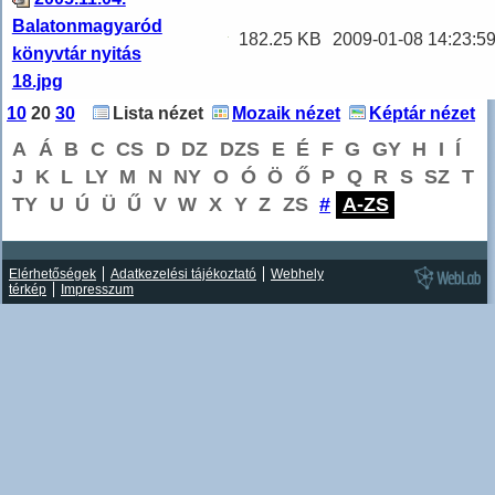
Balatonmagyaród
182.25 KB
2009-01-08 14:23:5
könyvtár nyitás
18.jpg
10
20
30
Lista nézet
Mozaik nézet
Képtár nézet
A
Á
B
C
CS
D
DZ
DZS
E
É
F
G
GY
H
I
Í
J
K
L
LY
M
N
NY
O
Ó
Ö
Ő
P
Q
R
S
SZ
T
TY
U
Ú
Ü
Ű
V
W
X
Y
Z
ZS
#
A-ZS
Elérhetőségek
Adatkezelési tájékoztató
Webhely
térkép
Impresszum