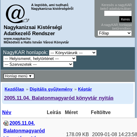
A legtöbb, ami tudható
Keresés a nagyKAR
Nagykanizsa kistérségéről
belső adatbázisában:
A nagyKAR honlapjai
Nagykanizsai Kistérségi
betűrendben:
Adatkezelő Rendszer
www.nagykar.hu
Működteti a Halis István Városi Könyvtár
NagyKAR honlapok:
Honlap menü ▼
Kezdőlap
»
Digitális gyűjtemény
»
Képtár
2005.11.04. Balatonmagyaród könyvtár nyitás
Név
Leírás
Méret
Feltöltve
2005.11.04.
Balatonmagyaród
178.09 KB
2009-01-08 14:23:5