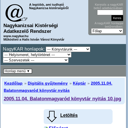
A legtöbb, ami tudható
Keresés a nagyKAR
Nagykanizsa kistérségéről
belső adatbázisában:
A nagyKAR honlapjai
Nagykanizsai Kistérségi
betűrendben:
Adatkezelő Rendszer
www.nagykar.hu
Működteti a Halis István Városi Könyvtár
NagyKAR honlapok:
Honlap menü ▼
Kezdőlap
»
Digitális gyűjtemény
»
Képtár
»
2005.11.04.
Balatonmagyaród könyvtár nyitás
2005.11.04. Balatonmagyaród könyvtár nyitás 10.jpg
Letöltés