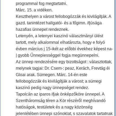
programmal fog megtartatni.
Márc. 15. a vidéken.
Keszthelyen a várost fellobogózzák és kivilágítják. A
gazd. tanintézet hallgatói- és a főgimn. ifjúsága
hazafias ünnepet rendeznek.
Letenyén, a letenyei kaszinó választmányi ülést
tartott, mely alkalommal elhatározta, hogy e folyó
évben március j 15-ikét az előbbi évekhez képest na-
| gyobb Űnnepiességgel fogja megünnepelni.
Az ünnep rendezésére egy bizottságot : választottak,
melynek tagjai: Dr. Csem-: peaz, Kerách, Frevtág éi
Gloai arak. Sümegen. Márc. 14-én este
fellobogózzák és kivilágítják a várost; a sümegi
kaszinó pedig nagy ünnepséget rendez.
Tapolcán az iparos ifjak önképzőköre ünnepel. A
Szentháromság téren a Kör részéről meghívandó
hatóságok, testületek és a nagy közönség
jelenlétében ünnepi szónoklat, s szavalatok tartatnak