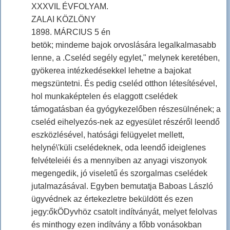
XXXVIL ÉVFOLYAM.
ZALAI KÖZLÖNY
1898. MÁRCIUS 5 én
betök; mindeme bajok orvoslására legalkalmasabb
lenne, a .Cseléd segély egylet," melynek keretében,
gyökerea intézkedésekkel lehetne a bajokat
megszüntetni. És pedig cseléd otthon létesítésével,
hol munkaképtelen és elaggott cselédek
támogatásban éa gyógykezelőben részesülnének; a
cseléd eihelyezós-nek az egyesület részéről leendő
eszközlésével, hatósági felügyelet mellett,
helyné\'küli cselédeknek, oda leendő ideiglenes
felvételeiéi és a mennyiben az anyagi viszonyok
megengedik, jó viseletű és szorgalmas cselédek
jutalmazásával. Egyben bemutatja Baboas László
ügyvédnek az értekezletre beküldött és ezen
jegy:őkÖDyvhöz csatolt indítványát, melyet felolvas
és minthogy ezen indítvány a főbb vonásokban