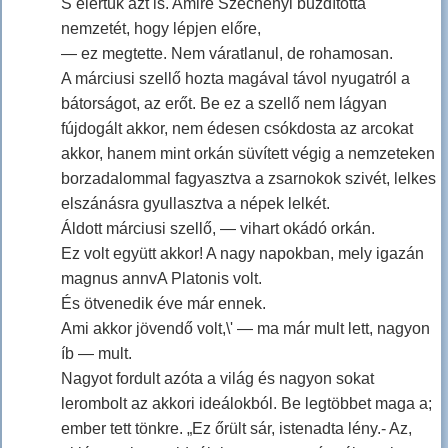
S elértük azt is. Amire Széchenyi buzdította
nemzetét, hogy lépjen előre,
— ez megtette. Nem váratlanul, de rohamosan.
A márciusi szellő hozta magával távol nyugatról a
bátorságot, az erőt. Be ez a szellő nem lágyan
fújdogált akkor, nem édesen csókdosta az arcokat
akkor, hanem mint orkán süvített végig a nemzeteken
borzadalommal fagyasztva a zsarnokok szivét, lelkes
elszánásra gyullasztva a népek lelkét.
Áldott márciusi szellő, — vihart okádó orkán.
Ez volt együtt akkor! A nagy napokban, mely igazán
magnus annvA Platonis volt.
És ötvenedik éve már ennek.
Ami akkor jövendő volt,\' — ma már mult lett, nagyon
íb — mult.
Nagyot fordult azóta a világ és nagyon sokat
lerombolt az akkori ideálokból. Be legtöbbet maga a;
ember tett tönkre. „Ez őrült sár, istenadta lény.- Az,