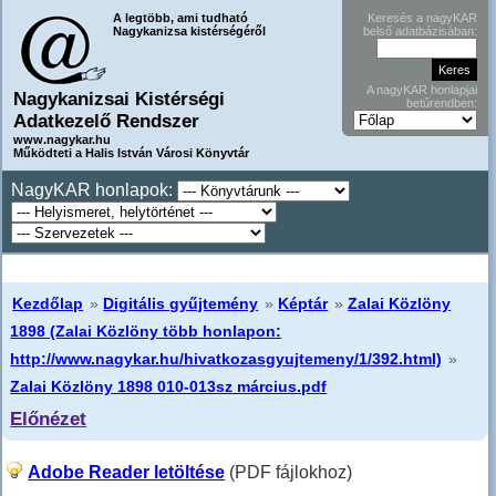
A legtöbb, ami tudható
Keresés a nagyKAR
Nagykanizsa kistérségéről
belső adatbázisában:
A nagyKAR honlapjai
Nagykanizsai Kistérségi
betűrendben:
Adatkezelő Rendszer
www.nagykar.hu
Működteti a Halis István Városi Könyvtár
NagyKAR honlapok:
Kezdőlap
»
Digitális gyűjtemény
»
Képtár
»
Zalai Közlöny
1898 (Zalai Közlöny több honlapon:
http://www.nagykar.hu/hivatkozasgyujtemeny/1/392.html)
»
Zalai Közlöny 1898 010-013sz március.pdf
Előnézet
Adobe Reader letöltése
(PDF fájlokhoz)