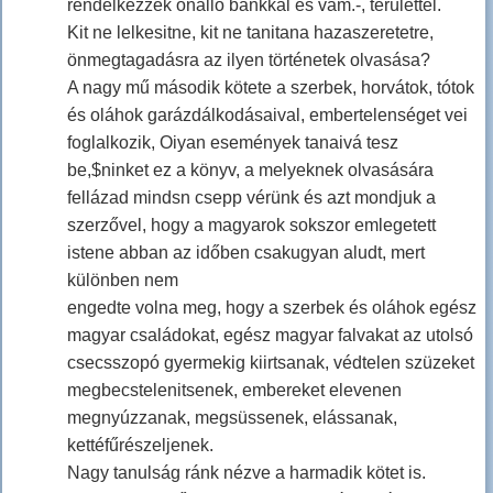
rendelkezzék önálló bankkal és vám.-, területtel.
Kit ne lelkesitne, kit ne tanitana hazaszeretetre,
önmegtagadásra az ilyen történetek olvasása?
A nagy mű második kötete a szerbek, horvátok, tótok
és oláhok garázdálkodásaival, embertelenséget vei
foglalkozik, Oiyan események tanaivá tesz
be,$ninket ez a könyv, a melyeknek olvasására
fellázad mindsn csepp vérünk és azt mondjuk a
szerzővel, hogy a magyarok sokszor emlegetett
istene abban az időben csakugyan aludt, mert
különben nem
engedte volna meg, hogy a szerbek és oláhok egész
magyar családokat, egész magyar falvakat az utolsó
csecsszopó gyermekig kiirtsanak, védtelen szüzeket
megbecstelenitsenek, embereket elevenen
megnyúzzanak, megsüssenek, elássanak,
kettéfűrészeljenek.
Nagy tanulság ránk nézve a harmadik kötet is.