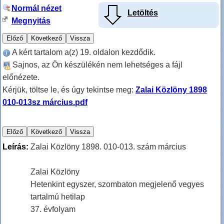
Normál nézet
Letöltés
Megnyitás
A kért tartalom a(z) 19. oldalon kezdődik.
Sajnos, az Ön készülékén nem lehetséges a fájl
előnézete.
Kérjük, töltse le, és úgy tekintse meg:
Zalai Közlöny 1898
010-013sz március.pdf
Leírás:
Zalai Közlöny 1898. 010-013. szám március
Zalai Közlöny
Hetenkint egyszer, szombaton megjelenő vegyes
tartalmú hetilap
37. évfolyam