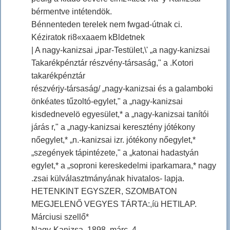
bérmentve intétendök.
Bénnenteden terelek nem fwgad-útnak ci.
Kéziratok ri8«xaaem kBldetnek
| A nagy-kanizsai „ipar-Testület,\' „a nagy-kanizsai
Takarékpénztár részvény-társaság," a .Kotori
takarékpénztár
részvérjy-társaság/ „nagy-kanizsai és a galamboki
önkéates tűzoltó-egylet," a „nagy-kanizsai
kisdednevelö egyesület,* a „nagy-kanizsai tanítói
járás r," a „nagy-kanizsai keresztény jótékony
nőegylet,* „n.-kanizsai izr. jótékony nőegylet,*
„szegények tápintézete," a „katonai hadastyán
egylet,* a „soproni kereskedelmi iparkamara,* nagy
.zsai külválasztmányának hivatalos- lapja.
HETENKINT EGYSZER, SZOMBATON
MEGJELENŐ VEGYES TÁRTA:,íü HETILAP.
Márciusi szellő*
Nagy-Kanizsa, 1898. márc. 4