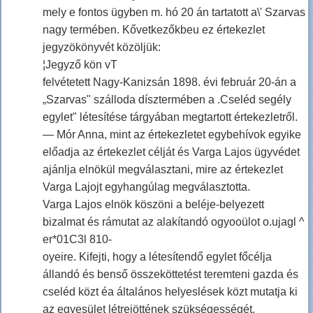
mely e fontos ügyben m. hó 20 án tartatott a\' Szarvas
nagy termében. Kővetkezőkbeu ez értekezlet
jegyzökönyvét közöljük:
¦Jegyző kön vT
felvétetett Nagy-Kanizsán 1898. évi február 20-án a
„Szarvas" szálloda dísztermében a .Cseléd segély
egylet" létesítése tárgyában megtartott értekezletről.
— Mór Anna, mint az értekezletet egybehívok egyike
előadja az értekezlet célját és Varga Lajos ügyvédet
ajánlja elnökül megválasztani, mire az értekezlet
Varga Lajojt egyhangúlag megválasztotta.
Varga Lajos elnök köszöni a beléje-belyezett
bizalmat és rámutat az alakítandó ogyooülot o.ujagl ^
er*01C3l 810-
oyeire. Kifejti, hogy a létesítendő egylet főcélja
állandó és benső összeköttetést teremteni gazda és
cseléd közt éa általános helyeslések közt mutatja ki
az egyesület létrejöttének szükségességét.