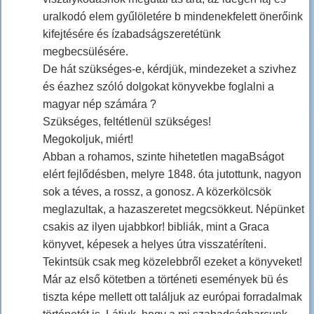
uralkodó elem gyűlöletére b mindenekfelett önerőink
kifejtésére és ízabadságszeretétünk
megbecsülésére.
De hát szükséges-e, kérdjük, mindezeket a szivhez
és éazhez szóló dolgokat könyvekbe foglalni a
magyar nép számára ?
Szükséges, feltétlenül szükséges!
Megokoljuk, miért!
Abban a rohamos, szinte hihetetlen magaBságot
elért fejlődésben, melyre 1848. óta jutottunk, nagyon
sok a téves, a rossz, a gonosz. A közerkölcsök
meglazultak, a hazaszeretet megcsökkeut. Népünket
csakis az ilyen ujabbkor! bibliák, mint a Graca
könyvet, képesek a helyes útra visszatéríteni.
Tekintsük csak meg közelebbről ezeket a könyveket!
Már az első kötetben a történeti események bü és
tiszta képe mellett ott találjuk az európai forradalmak