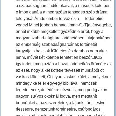
a szabadságharc indító okaival, a második kötetben
e lmon danája a megrázóan fenséges szép dráma
lefolyását Ámde ember tervez és a — történetíró
végez! Minél jobban behatolt mnn-\'1-Tja lényegébe,
annál inkább megkellett győződnie arról, hogy a
magyar szabad-aágharc történetében tulajdonképen
az emberiség szabadságharcának történetét
tárgyalja s ha csak ÍÖlületes és darabos nem akar
lenni, művét két kötetbe lehetetlen beszór1tiC!2!
így történt meg aztán a hazai történetírás örömére az
az eset, hogy a két kötetre tervezett munkából öt
vaskos kötet lett, Öt olyan vaskos kötet, a melyeknek
mindegyike felér egy-egy bibliával, nemcsak
terjedelemre, de értékre nézve is, még pedig azon
nagyon su\'yos okoknál fogva, mert megtanít
bennünket a hazaszeretetre, a fajunk iránti testvé-
riességre, nemzetünk történetére, csúfondáros
viszálykodásnok megutál ás ára, az idegen faj és