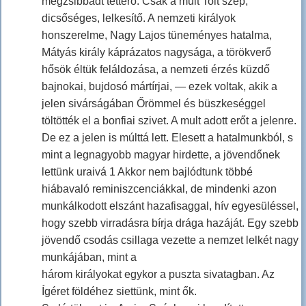
megzsibbadt tetterő. Csak a mult Tolt szép,
dicsőséges, lelkesítő. A nemzeti királyok
honszerelme, Nagy Lajos tüneményes hatalma,
Mátyás király káprázatos nagysága, a törökverő
hősök éltük feláldozása, a nemzeti érzés küzdő
bajnokai, bujdosó mártírjai, — ezek voltak, akik a
jelen sivárságában Őrömmel és büszkeséggel
töltötték el a bonfiai szivet. A mult adott erőt a jelenre.
De ez a jelen is múlttá lett. Elesett a hatalmunkból, s
mint a legnagyobb magyar hirdette, a jövendőnek
lettünk uraivá 1 Akkor nem bajlódtunk többé
hiábavaló reminiszcenciákkal, de mindenki azon
munkálkodott elszánt hazafisaggal, hív egyesüléssel,
hogy szebb virradásra bírja drága hazáját. Egy szebb
jövendő csodás csillaga vezette a nemzet lelkét nagy
munkájában, mint a
három királyokat egykor a puszta sivatagban. Az
Ígéret földéhez siettünk, mint ők.