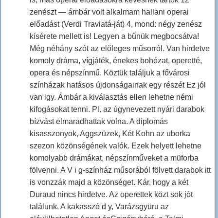
zenészt — ámbár volt alkalmam hallani operai
előadást (Verdi Traviatá-ját) 4, mond: négy zenész
kísérete mellett is! Legyen a bűnük megbocsátva!
Még néhány szót az előleges műsorról. Van hirdetve
komoly dráma, vígjáték, énekes bohózat, operetté,
opera és népszínmű. Köztük találjuk a fővárosi
színházak hatásos újdonságainak egy részét Ez jól
van igy. Ámbár a kiválasztás ellen lehetne némi
kifogásokat tenni. Pl. az úgynevezett nyári darabok
bízvást elmaradhattak volna. A diplomás
kisasszonyok, Aggszüzek, Két Kohn az uborka
szezon közönségének valók. Ezek helyett lehetne
komolyabb drámákat, népszínműveket a müforba
fölvenni. A V i g-színház műsorából fölvett darabok itt
is vonzzák majd a közönséget. Kár, hogy a két
Duraud nincs hirdetve. Az operettek közt sok jót
találunk. A kakasszó d y, Varázsgyüru az