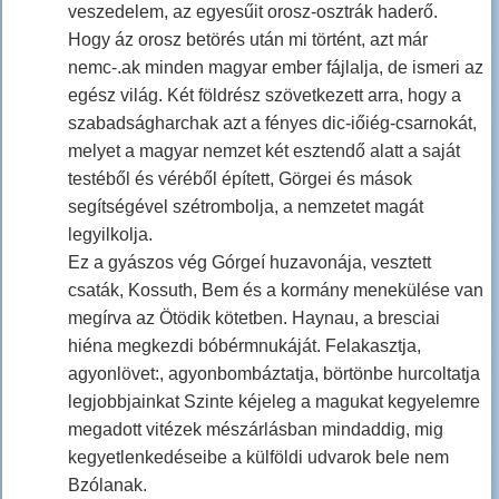
veszedelem, az egyesűit orosz-osztrák haderő.
Hogy áz orosz betörés után mi történt, azt már
nemc-.ak minden magyar ember fájlalja, de ismeri az
egész világ. Két földrész szövetkezett arra, hogy a
szabadságharchak azt a fényes dic-iőiég-csarnokát,
melyet a magyar nemzet két esztendő alatt a saját
testéből és véréből épített, Görgei és mások
segítségével szétrombolja, a nemzetet magát
legyilkolja.
Ez a gyászos vég Górgeí huzavonája, vesztett
csaták, Kossuth, Bem és a kormány menekülése van
megírva az Ötödik kötetben. Haynau, a bresciai
hiéna megkezdi bóbérmnukáját. Felakasztja,
agyonlövet:, agyonbombáztatja, börtönbe hurcoltatja
legjobbjainkat Szinte kéjeleg a magukat kegyelemre
megadott vitézek mészárlásban mindaddig, mig
kegyetlenkedéseibe a külföldi udvarok bele nem
Bzólanak.