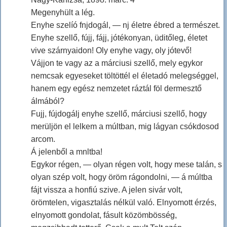
Megenyhült a lég.
Enyhe szelíó fnjdogál, — nj életre ébred a természet.
Enyhe szellő, fújj, fájj, jótékonyan, üditőleg, életet
vive szárnyaidon! Oly enyhe vagy, oly jótevő!
Vájjon te vagy az a márciusi szellő, mely egykor
nemcsak egyeseket töltöttél el életadó melegséggel,
hanem egy egész nemzetet ráztál föl dermesztő
álmából?
Fujj, fújdogálj enyhe szellő, márciusi szellő, hogy
merüljön el lelkem a múltban, mig lágyan csókdosod
arcom.
Á jelenből a mnltba!
Egykor régen, — olyan régen volt, hogy mese talán, s
olyan szép volt, hogy öröm rágondolni, — á múltba
fájt vissza a honfiú szive. A jelen sivár volt,
örömtelen, vigasztalás nélkül való. Elnyomott érzés,
elnyomott gondolat, fásult közömbösség,