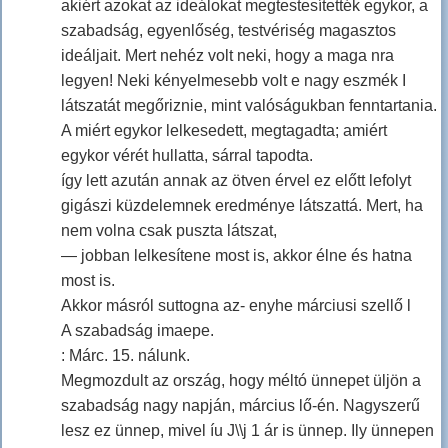
akiért azokat az ideálokat megtestesítették egykor, a
szabadság, egyenlőség, testvériség magasztos
ideáljait. Mert nehéz volt neki, hogy a maga nra
legyen! Neki kényelmesebb volt e nagy eszmék I
látszatát megőriznie, mint valóságukban fenntartania.
A miért egykor lelkesedett, megtagadta; amiért
egykor vérét hullatta, sárral tapodta.
így lett azután annak az ötven érvel ez előtt lefolyt
gigászi küzdelemnek eredménye látszattá. Mert, ha
nem volna csak puszta látszat,
— jobban lelkesítene most is, akkor élne és hatna
most is.
Akkor másról suttogna az- enyhe márciusi szellő l
A szabadság imaepe.
: Márc. 15. nálunk.
Megmozdult az ország, hogy méltó ünnepet üljön a
szabadság nagy napján, március lő-én. Nagyszerű
lesz ez ünnep, mivel íu J\\j 1 ár is ünnep. Ily ünnepen