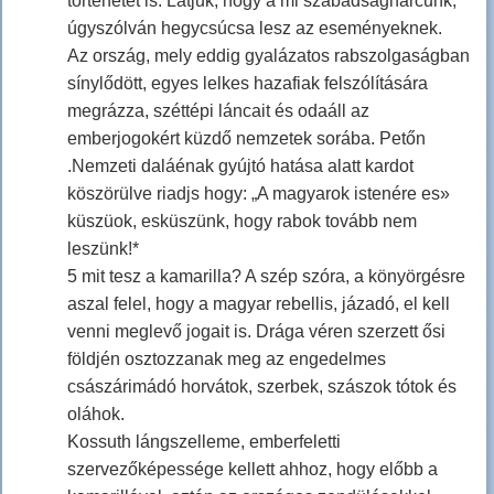
történetét is. Látjuk, hogy a mi szabadságharcunk,
úgyszólván hegycsúcsa lesz az eseményeknek.
Az ország, mely eddig gyalázatos rabszolgaságban
sínylődött, egyes lelkes hazafiak felszólítására
megrázza, széttépi láncait és odaáll az
emberjogokért küzdő nemzetek sorába. Petőn
.Nemzeti daláénak gyújtó hatása alatt kardot
köszörülve riadjs hogy: „A magyarok istenére es»
küszüok, esküszünk, hogy rabok tovább nem
leszünk!*
5 mit tesz a kamarilla? A szép szóra, a könyörgésre
aszal felel, hogy a magyar rebellis, jázadó, el kell
venni meglevő jogait is. Drága véren szerzett ősi
földjén osztozzanak meg az engedelmes
császárimádó horvátok, szerbek, szászok tótok és
oláhok.
Kossuth lángszelleme, emberfeletti
szervezőképessége kellett ahhoz, hogy előbb a