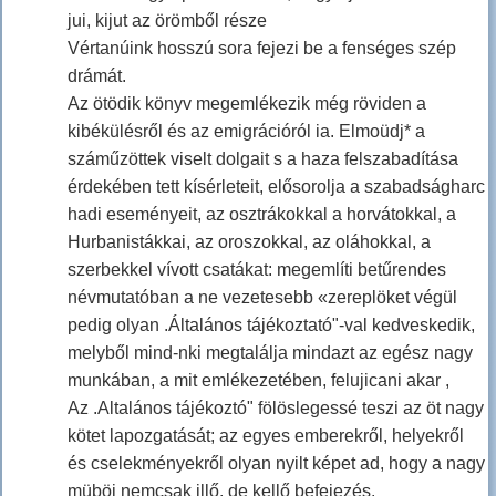
jui, kijut az örömből része
Vértanúink hosszú sora fejezi be a fenséges szép
drámát.
Az ötödik könyv megemlékezik még röviden a
kibékülésről és az emigrációról ia. Elmoüdj* a
száműzöttek viselt dolgait s a haza felszabadítása
érdekében tett kísérleteit, elősorolja a szabadságharc
hadi eseményeit, az osztrákokkal a horvátokkal, a
Hurbanistákkai, az oroszokkal, az oláhokkal, a
szerbekkel vívott csatákat: megemlíti betűrendes
névmutatóban a ne vezetesebb «zereplöket végül
pedig olyan .Általános tájékoztató"-val kedveskedik,
melyből mind-nki megtalálja mindazt az egész nagy
munkában, a mit emlékezetében, felujicani akar ,
Az .Altalános tájékoztó" fölöslegessé teszi az öt nagy
kötet lapozgatását; az egyes emberekről, helyekről
és cselekményekről olyan nyilt képet ad, hogy a nagy
müböi nemcsak illő, de kellő befejezés.