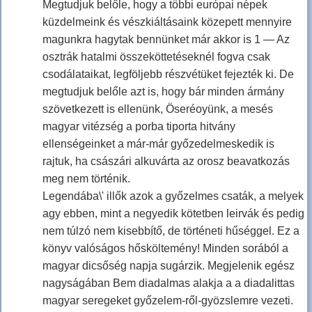
Megtudjuk belőle, hogy a többi európai népek
küzdelmeink és vészkiáltásaink közepett mennyire
magunkra hagytak bennünket már akkor is 1 — Az
osztrák hatalmi összeköttetéseknél fogva csak
csodálataikat, legföljebb részvétüket fejezték ki. De
megtudjuk belőle azt is, hogy bár minden ármány
szövetkezett is ellenünk, Öseréoyünk, a mesés
magyar vitézség a porba tiporta hitvány
ellenségeinket a már-már győzedelmeskedik is
rajtuk, ha császári alkuvárta az orosz beavatkozás
meg nem történik.
Legendába\' illők azok a győzelmes csaták, a melyek
agy ebben, mint a negyedik kötetben leirvák és pedig
nem túlzó nem kisebbítő, de történeti hűséggel. Ez a
könyv valóságos hősköltemény! Minden sorából a
magyar dicsőség napja sugárzik. Megjelenik egész
nagyságában Bem diadalmas alakja a a diadalittas
magyar seregeket győzelem-ről-gyözslemre vezeti.