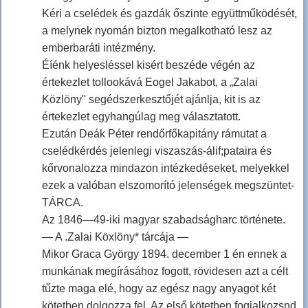
Kéri a cselédek és gazdák őszinte együttműködését,
a melynek nyomán bizton megalkotható lesz az
emberbaráti intézmény.
Éíénk helyesléssel kisért beszéde végén az
értekezlet tollookává Eogel Jakabot, a „Zalai
Közlöny" segédszerkesztőjét ajánlja, kit is az
értekezlet egyhangúlag meg választatott.
Ezután Deák Péter rendőrfőkapitány rámutat a
cselédkérdés jelenlegi viszaszás-álif;pataira és
kőrvonalozza mindazon intézkedéseket, melyekkel
ezek a valóban elszomorító jelenségek megszüntet-
TÁRCA.
Az 1846—49-iki magyar szabadságharc története.
— A .Zalai Köxlöny* tárcája —
Mikor Graca György 1894. december 1 én ennek a
munkának megírásához fogott, rövidesen azt a célt
tűzte maga elé, hogy az egész nagy anyagot két
kötetben dolgozza fel. Az első kötetben fogialkozsnd