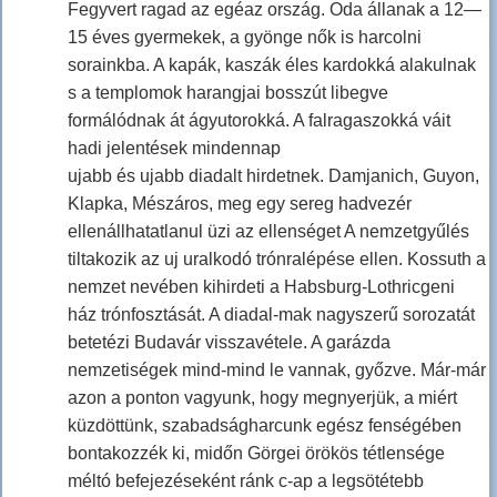
Fegyvert ragad az egéaz ország. Oda állanak a 12—
15 éves gyermekek, a gyönge nők is harcolni
sorainkba. A kapák, kaszák éles kardokká alakulnak
s a templomok harangjai bosszút libegve
formálódnak át ágyutorokká. A falragaszokká váit
hadi jelentések mindennap
ujabb és ujabb diadalt hirdetnek. Damjanich, Guyon,
Klapka, Mészáros, meg egy sereg hadvezér
ellenállhatatlanul üzi az ellenséget A nemzetgyűlés
tiltakozik az uj uralkodó trónralépése ellen. Kossuth a
nemzet nevében kihirdeti a Habsburg-Lothricgeni
ház trónfosztását. A diadal-mak nagyszerű sorozatát
betetézi Budavár visszavétele. A garázda
nemzetiségek mind-mind le vannak, győzve. Már-már
azon a ponton vagyunk, hogy megnyerjük, a miért
küzdöttünk, szabadságharcunk egész fenségében
bontakozzék ki, midőn Görgei örökös tétlensége
méltó befejezéseként ránk c-ap a legsötétebb