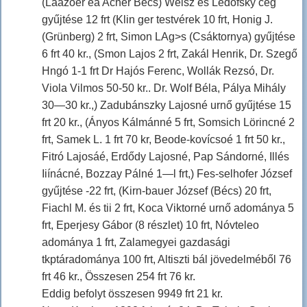
(Laazoer éa Acher Bécs) Weisz és Ledofsky cég
gyűjtése 12 frt (Klin ger testvérek 10 frt, Honig J.
(Grünberg) 2 frt, Simon LAg>s (Csáktornya) gyűjtése
6 frt 40 kr., (Smon Lajos 2 frt, Zakál Henrik, Dr. Szegő
Hngó 1-1 frt Dr Hajós Ferenc, Wollák Rezsó, Dr.
Viola Vilmos 50-50 kr.. Dr. Wolf Béla, Pálya Mihály
30—30 kr.,) Zadubánszky Lajosné urnő gyűjtése 15
frt 20 kr., (Ányos Kálmánné 5 frt, Somsich Lörincné 2
frt, Samek L. 1 frt 70 kr, Beode-kovícsoé 1 frt 50 kr.,
Fitró Lajosáé, Erdődy Lajosné, Pap Sándorné, Illés
Iiínácné, Bozzay Pálné 1—l frt,) Fes-selhofer József
gyűjtése -22 frt, (Kirn-bauer József (Bécs) 20 frt,
Fiachl M. és tii 2 frt, Koca Viktorné urnő adománya 5
frt, Eperjesy Gábor (8 részlet) 10 frt, Nóvteleo
adománya 1 frt, Zalamegyei gazdasági
tkptáradománya 100 frt, Altiszti bál jövedelméből 76
frt 46 kr., Összesen 254 frt 76 kr.
Eddig befolyt összesen 9949 frt 21 kr.