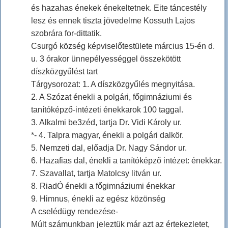
és hazahas énekek énekeltetnek. Eite táncestély
lesz és ennek tiszta jövedelme Kossuth Lajos
szobrára for-dittatik.
Csurgó község képviselőtestülete március 15-én d.
u. 3 órakor ünnepélyességgel összekötött
díszközgyűlést tart
Tárgysorozat: 1. A díszközgyűlés megnyitása.
2. A Szózat énekli a polgári, főgimnáziumi és
tanítóképző-intézeti énekkarok 100 taggal.
3. Alkalmi be3zéd, tartja Dr. Vidi Károly ur.
*- 4. Talpra magyar, énekli a polgári dalkör.
5. Nemzeti dal, előadja Dr. Nagy Sándor ur.
6. Hazafias dal, énekli a tanítóképző intézet: énekkar.
7. Szavallat, tartja Matolcsy litván ur.
8. RiadÓ énekli a főgimnáziumi énekkar
9. Himnus, énekli az egész közönség
A cselédügy rendezése-
Múlt számunkban jeleztük már azt az értekezletet,