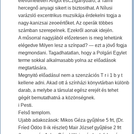
elévülhetetlen Angot ésCzigánybáró, a Talmi
hercegnő anyagi sikert is biztosithat. A Nílusi
varázsló excentrikus muzsikája érdekelni togja a
nagy-kanizsai zeoeértőket. Az operák többes
számban szerepelnek. Ezekről aonak idején.
A műsorral nagyjából előzetesen is meg lehetünk
elégedve Milyen lesz a színpad? — ezt a jövő fogja
megmondani. Tagadhatatlan, hogy a Polgári Egylet
terme sokkal alkalmasabb yolna az előadások
megtartására.
Megnyitó előadásul nem a szenzációs T r i 1 b y t
kellene adni. Akad ott á színházi könyvtárban különb
darab, a melybe a társulat egész erejét és tehet
gégét bemutathatná a közönségnek.
i Pesti.
Felső templom.
Ujabb adakozások: Mikos Géza gyűjtése 5 frt, (Dr.
Fríed Ödöo Il-ik részlet) Mair József gyűjtése 2 frt