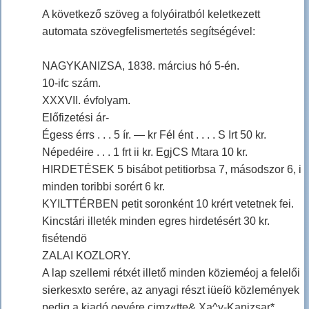
A következő szöveg a folyóiratból keletkezett
automata szövegfelismertetés segítségével:
NAGYKANIZSA, 1838. március hó 5-én.
10-ifc szám.
XXXVII. évfolyam.
Előfizetési ár-
Égess érrs . . . 5 ír. — kr Fél ént . . . . S Irt 50 kr.
Népedéire . . . 1 frt ii kr. EgjCS Mtara 10 kr.
HIRDETÉSEK 5 bisábot petitiorbsa 7, másodszor 6, i
minden toribbi sorért 6 kr.
KYILTTÉRBEN petit soronként 10 krért vetetnek fei.
Kincstári illeték minden egres hirdetésért 30 kr.
fisétendö
ZALAI KOZLORY.
A lap szellemi rétxét illető minden közieméoj a felelői
sierkesxto serére, az anyagi részt iüeíö közlemények
pedig a kiadó oevére cimz«tte& Xa^y-Kanizsar*