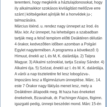
teremteni, hogy megkérik a háztulajdonosokat, hogy
ily alkalmaikkor szokásos kivilágítást mellőzve erre
szánt | költségeiket ajínlják fel a honvédek ju-;
talmazására.
Március löénd. u. rendez nagy ünnepet az írod. és
Müv. kör. Az ünnepet, ha lehetséges a szabadban
tartják meg a felső templom előtti Deáktéren délután
4 órakor, kedvezőtlen időben azomban a Polgári
Egylet nagytermében. A programra a következő: I)
Himuut, énekli az L és M, K. dalárdája. 2) Talpra
Magyar. 3) Alkalmi szónoklat, tartja Szalay Sándor. 4)
Alkalmi ója. 5) Szózat, énekli az I. és M. K. dalárdája.
A várói a nap tiszteletére fel lesz lobogózva-.
Impozáns lesz a főgimnázium ünneplése. Márc. 14.
este 7 Órakor nagy fáklyás menet lesz, mely a
Deáktéren állapodik meg. Itt haza has énekeket
énekelnek, Bzavalnak, dr. Pachinger Alajos, fögimn.
igazgató pedig, ünnepi beszédei mond. Márc 15-én