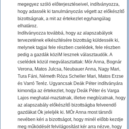
megegyez szóló előterjesztéseivel, indítványozza,
hogy adassék ki tanulmányozás végett az előkészítő
bizottságnak, a mit az értekezlet egyhangúlag
elhatároz.
Indítványozza továbbá, hogy az alapszabályok
tervezetének elkészítésére bizottság küldessék ki,
melynek tagjai fele részben cselédek, fele részben
pedig a gazdák köziM lesznek választaudók. A
cselédek közül megválasztattak: Mór Anna, Bognár
Verona, Matos Julcsa, Neubauer Anna, Nagy Mari,
Tura Fáni, Németh Róza Scheller Mari, Matos Erzse
és Varró Teréz. Ugyancsak Deák Péter indítványára
kimondja az értekezlet, hogy Deák Péter és Varga
Lajos meghatal-maztatnak, illetve megbízatnak, hogy
az alapszabály előkészítő bizottságba felveendő
gazdákat Ók jeleljék ki. MÓr Anna most társnői
nevében kéri a bizottságot, hogy minél előbb kezdje
meg működését felvilágosítást kér arra nézve, hogy