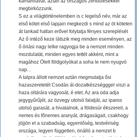
kamarillával, aztán az országos zendülésekkel
megbirkózzunk.
S ez a világtörténelemben is c legelső név, már az
első kötet első lapjain megkezdi s mind az öt köteten
át lankad hatlan erővel folytatja fényes szereplését
Az ő intéző keze látszik meg minden eseményen, az
ő óriási nagy lelke ragyogja be a nemzet minden
mozdulatát, minden egyes tettét akként, mint a
magához Ölelt földgolyókat a soha le nem nyugvó
nap. .
A talpra állott nemzet aztán megmutatja ősi
hazaszeretetét Csodás ál-dozatkészségggel viszi a
haza oltárára vagyooát, é etet. Az ara oda adja
jegygyűrűjét, az özvegy utolsó falatját, az iparos
utolsó garasát, a hivatalnok, a földesúr ékszereit, a
nemes és főnemes aranyát, drágaságait, csakhogy
jöjjön el a szabadság, egyenlőség, testvériség
országa, legyen független, önálló a nemzet b