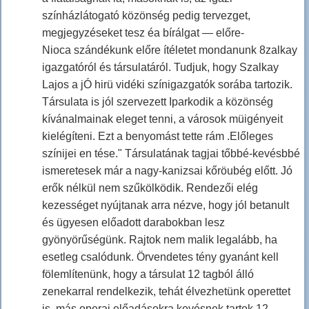
színházlátogató közönség pedig tervezget,
megjegyzéseket tesz éa bírálgat — előre-
Nioca szándékunk előre ítéletet mondanunk 8zalkay
igazgatóról és társulatáról. Tudjuk, hogy Szalkay
Lajos a jÓ hirü vidéki színigazgatók sorába tartozik.
Társulata is jól szervezett Iparkodik a közönség
kívánalmainak eleget tenni, a városok müigényeit
kielégíteni. Ezt a benyomást tette rám .Előleges
színijei en tése." Társulatának tagjai tőbbé-kevésbbé
ismeretesek már a nagy-kanizsai kőröubég előtt. Jó
erők nélkül nem szűkölködik. Rendezői elég
kezességet nyújtanak arra nézve, hogy jól betanult
és ügyesen előadott darabokban lesz
gyönyörűségünk. Rajtok nem malik legalább, ha
esetleg csalódunk. Örvendetes tény gyanánt kell
fölemlítenünk, hogy a társulat 12 tagból álló
zenekarral rendelkezik, tehát élvezhetünk operettet
is, más operai előadásokra kevésnek tartok 12