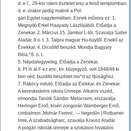
d. e.\',. 29-kor isteni tisztelet lesz a felső templomban,
d. e. órakor pedig matiné a Pol-
gári Egylet nagytermében. Ennek műsora ez: 1.
Megnyitó Erkel Haayady Lászlójából. Előadja a
Zenekar. 2. Március 15. Jámbor L-tói. Szavalja Saller
Aladár, 8 o. t. 3. Talpra magyar Hu-baytől. Eneklí az
Énekkar. 4. Dicsőítő beszéd. Mondja Bagyary
Béla.^8. o. t.
5. Népdalegyveleg. Előadja a Zenekar.
6. Pl ih ál F e.r enc, kir. közjegyző, volt 1848/49 ki
bon véd, buzdító beszédet mo^d az ifjúsághoz.
7. Rákócy induló. Előadja az Éiekkar, és Zenekar.
A kereskedelmi iskola Ünnepe. Alkalmi vszéd,
elmondja Tanúik Sándor. Melocrami, elszavalja
Herlinger Eroő, kiséri zongorán Wamberger Ernő,
cimbalmon .Molnár Ferenc, — hegedűn | Rotbamer
Imre. A szabadságharc, szavalja Krausz Aladár.
A polgári iskolák ünnepe a szokásos hivatalos