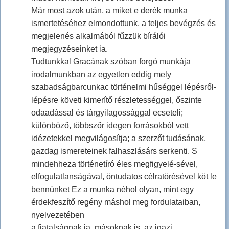
Már most azok után, a miket e derék munka
ismertetéséhez elmondottunk, a teljes bevégzés és
megjelenés alkalmából fűzzük bírálói
megjegyzéseinket ia.
Tudtunkkal Gracának szóban forgó munkája
irodalmunkban az egyetlen eddig mely
szabadságbarcunkac történelmi hűséggel lépésről-
lépésre követi kimerítő részletességgel, őszinte
odaadással és tárgyilagossággal ecseteli;
különböző, többszőr idegen forrásokból vett
idézetekkel megvilágosítja; a szerzőt tudásának,
gazdag ismereteinek falhaszlásárs serkenti. S
mindehheza történetíró éles megfigyelé-sével,
elfogulatlanságával, öntudatos célratörésével köt le
bennünket Ez a munka néhol olyan, mint egy
érdekfeszítő regény máshol meg fordulataiban,
nyelvezetében
a fiatalságnak ia, másoknak is, az igazi