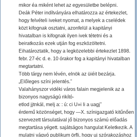
mikor éa miként lehet az egyesületbe belépni.
Deák Péter indítványára elhatározza az értekezlet,
hogy felvételi iveket nyomat, a melyek a cselédek
közt kifognak osztatni, azonfelül a kapitányi
hivatalban is kifognak ilyen ivek tétetni és a
beiratkozás ezek utján fog eszközöltetni.
Eihatároztatik, hogy a legközelebbi értekezlet 1898.
febr. 27-éc d. e. 10 órakor fog a kapitányi hivatalban
megtartatni.
Több tárgy nem lévén, elnök az üiéit bezárja.
„Előleges színi jelentés."
Valahányszor vidéki város falain megjelenik az a
bizonyos nagyságú rikító-
etlod jjtnkál, melj a: : ú: ci U»i li a uagj"
érdemű közönséget, hogy —X. színigazgató kitűnően
szervezett társulatával jő bizonyos számú előadás
megtartása yégett. sajátságos hangulat Keletkezik. A
mulatni vágyó publikum örfli, hogy uj szórakozáshoz