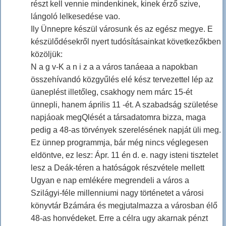
részt kell vennie mindenkinek, kinek érző szive,
lángoló lelkesedése vao.
Ily Ünnepre készül városunk és az egész megye. E
készülődésekről nyert tudósításainkat következőkben
közöljük:
N a g v-K a n i z a a város tanáeaa a napokban
összehívandó közgyűlés elé kész tervezettel lép az
üaneplést illetőleg, csakhogy nem márc 15-ét
ünnepli, hanem április 11 -ét. A szabadság születése
napjáoak megQlését a társadatomra bizza, maga
pedig a 48-as törvények szerelésének napját üli meg.
Ez ünnep programmja, bár még nincs véglegesen
eldöntve, ez lesz: Ápr. 11 én d. e. nagy isteni tisztelet
lesz a Deák-téren a hatóságok részvétele mellett
Ugyan e nap emlékére megrendeli a város a
Szilágyi-féle millenniumi nagy történetet a városi
könyvtár Bzámára és megjutalmazza a városban élő
48-as honvédeket. Erre a célra ugy akarnak pénzt