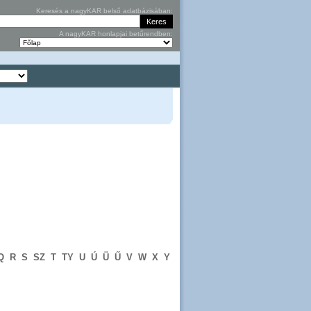
Keresés a nagyKAR belső adatbázisában:
A nagyKAR honlapjai betűrendben:
Q
R
S
SZ
T
TY
U
Ú
Ü
Ű
V
W
X
Y