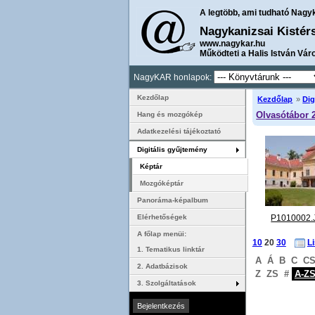
A legtöbb, ami tudható Nagy
Nagykanizsai Kistér
www.nagykar.hu
Működteti a Halis István Vár
NagyKAR honlapok:
Kezdőlap
Kezdőlap
»
Dig
Olvasótábor 
Hang és mozgókép
Adatkezelési tájékoztató
Digitális gyűjtemény
Képtár
Mozgóképtár
Panoráma-képalbum
P1010002.
Elérhetőségek
A főlap menüi:
10
20
30
L
1. Tematikus linktár
A
Á
B
C
C
2. Adatbázisok
Z
ZS
#
A-Z
3. Szolgáltatások