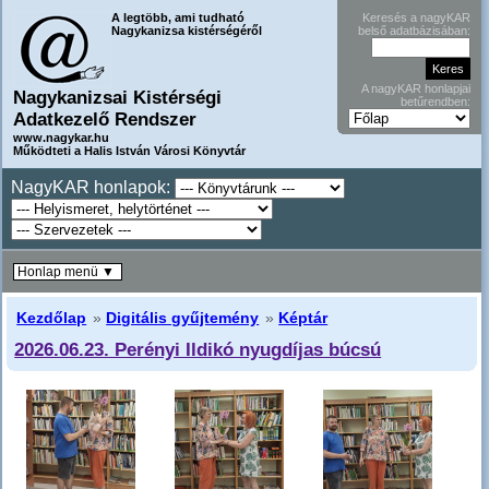
A legtöbb, ami tudható
Keresés a nagyKAR
Nagykanizsa kistérségéről
belső adatbázisában:
A nagyKAR honlapjai
Nagykanizsai Kistérségi
betűrendben:
Adatkezelő Rendszer
www.nagykar.hu
Működteti a Halis István Városi Könyvtár
NagyKAR honlapok:
Honlap menü ▼
Kezdőlap
»
Digitális gyűjtemény
»
Képtár
2026.06.23. Perényi Ildikó nyugdíjas búcsú