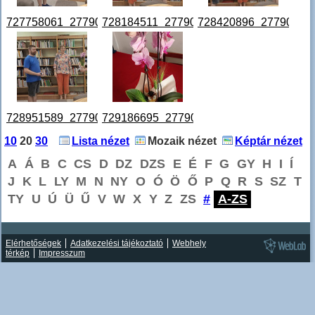
727758061_27790380583880671_1757866258910964823_n
728184511_27790379487214114_121228
728420896_27790379
728951589_27790378523880877_1166499578919848066_n
729186695_27790378007214262_481404
10
20
30
Lista nézet
Mozaik nézet
Képtár nézet
A
Á
B
C
CS
D
DZ
DZS
E
É
F
G
GY
H
I
Í
J
K
L
LY
M
N
NY
O
Ó
Ö
Ő
P
Q
R
S
SZ
T
TY
U
Ú
Ü
Ű
V
W
X
Y
Z
ZS
#
A-ZS
Elérhetőségek
Adatkezelési tájékoztató
Webhely
térkép
Impresszum