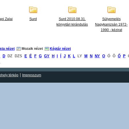
api Zalai
Surd
Surd 2010.08.31.
Súlyemelés
könyvtári kirándulás
Nagykanizsán 1972-
1990 - kézirat
ista nézet
Mozaik nézet
Képtár nézet
S
D
DZ
DZS
E
É
F
G
GY
H
I
Í
J
K
L
LY
M
N
NY
O
Ó
Ö
Ő
P
S
hely térkép
Impresszum