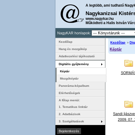
A legtöbb, ami tudható Nagy
Nagykanizsai Kistér
www.nagykar.hu
Működteti a Halis István Vár
NagyKAR honlapok:
Kezdőlap
Kezdőlap
»
Dig
Képtár
Hang és mozgókép
Adatkezelési tájékoztató
Digitális gyűjtemény
Képtár
SORMÁ
Mozgóképtár
Panoráma-képalbum
Elérhetőségek
A főlap menüi:
1. Tematikus linktár
Sandi íjászv
2. Adatbázisok
2009. 07. 
3. Szolgáltatások