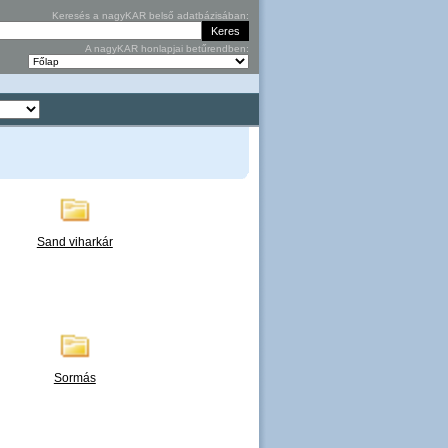
Keresés a nagyKAR belső adatbázisában:
A nagyKAR honlapjai betűrendben:
Sand viharkár
Sormás