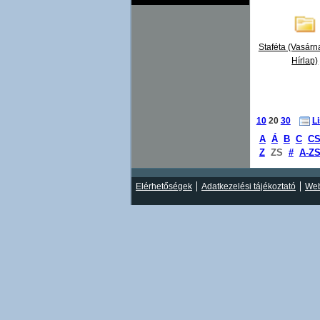
Staféta (Vasárn
Hírlap)
10
20
30
L
A
Á
B
C
C
Z
ZS
#
A-Z
Elérhetőségek
Adatkezelési tájékoztató
Web