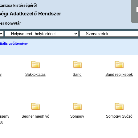
kanizsa kistérségéről
ségi Adatkezelő Rendszer
osi Könyvtár
itális gyűjtemény
S
Sakkoktatás
Sand
Sand régi képek
erseny
Segner meghívó
Somogy
Somogyi Győző
18.