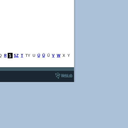
Q
R
S
SZ
T
TY
U
Ú
Ü
Ű
V
W
X
Y