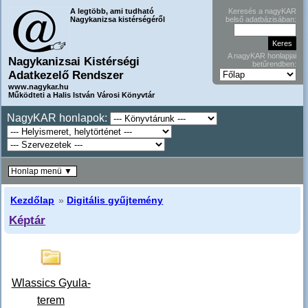
A legtöbb, ami tudható
Keresés a nagyKAR
Nagykanizsa kistérségéről
belső adatbázisában:
A nagyKAR honlapjai
Nagykanizsai Kistérségi
betűrendben:
Adatkezelő Rendszer
www.nagykar.hu
Működteti a Halis István Városi Könyvtár
NagyKAR honlapok:
Honlap menü ▼
Kezdőlap
»
Digitális gyűjtemény
Képtár
Wlassics Gyula-
terem