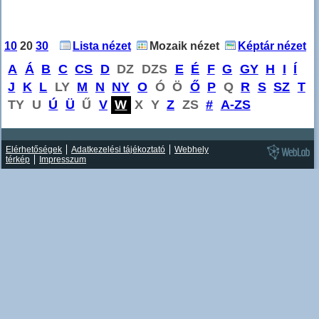
10
20
30
Lista nézet
Mozaik nézet
Képtár nézet
A
Á
B
C
CS
D
DZ
DZS
E
É
F
G
GY
H
I
Í
J
K
L
LY
M
N
NY
O
Ó
Ö
Ő
P
Q
R
S
SZ
T
TY
U
Ú
Ü
Ű
V
W
X
Y
Z
ZS
#
A-ZS
Elérhetőségek
Adatkezelési tájékoztató
Webhely
térkép
Impresszum