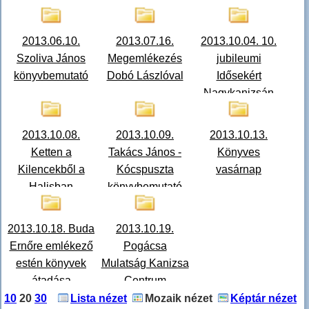
2013.06.10.
2013.07.16.
2013.10.04. 10.
Szoliva János
Megemlékezés
jubileumi
könyvbemutató
Dobó Lászlóval
Idősekért
Nagykanizsán
Ünnepi Hét gála
oklevélátadás
2013.10.08.
2013.10.09.
2013.10.13.
Ketten a
Takács János -
Könyves
Kilencekből a
Kócspuszta
vasárnap
Halisban
könyvbemutató
könyvbemutató
2013.10.18. Buda
2013.10.19.
Ernőre emlékező
Pogácsa
estén könyvek
Mulatság Kanizsa
átadása
Centrum
könyvtárunknak
10
20
30
Lista nézet
Mozaik nézet
Képtár nézet