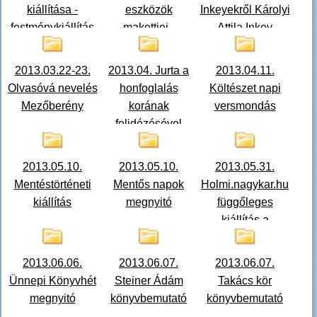
kiállítása -
eszközök
Inkeyekről Károlyi
festménykiállítás
makettjei -
Attila Inkey
megnyitó
bemutató
breviariumának
újabb kiadása
2013.03.22-23.
2013.04. Jurta a
2013.04.11.
kapcsán
Olvasóvá nevelés
honfoglalás
Költészet napi
Mezőberény
korának
versmondás
felidézésével
2013.05.10.
2013.05.10.
2013.05.31.
Mentéstörténeti
Mentős napok
Holmi.nagykar.hu
kiállítás
megnyitó
függőleges
kiállítás a
Batthyány Lajos
Gimnáziumban
2013.06.06.
2013.06.07.
2013.06.07.
Ünnepi Könyvhét
Steiner Ádám
Takács kör
megnyitó
könyvbemutató
könyvbemutató