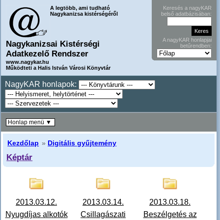
A legtöbb, ami tudható
Keresés a nagyKAR
Nagykanizsa kistérségéről
belső adatbázisában:
A nagyKAR honlapjai
Nagykanizsai Kistérségi
betűrendben:
Adatkezelő Rendszer
www.nagykar.hu
Működteti a Halis István Városi Könyvtár
NagyKAR honlapok:
Honlap menü ▼
Kezdőlap
»
Digitális gyűjtemény
Képtár
2013.03.12.
2013.03.14.
2013.03.18.
Nyugdíjas alkotók
Csillagászati
Beszélgetés az