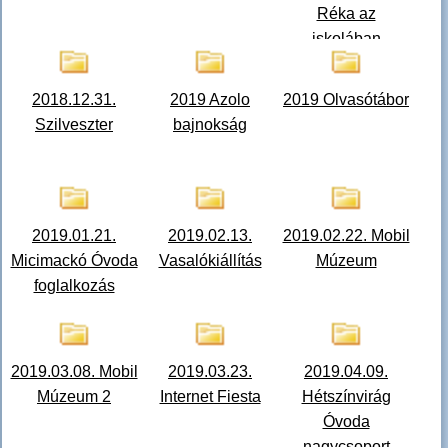
Réka az
iskolában
könyvbemutató
2018.12.31.
2019 Azolo
2019 Olvasótábor
Szilveszter
bajnokság
2019.01.21.
2019.02.13.
2019.02.22. Mobil
Micimackó Óvoda
Vasalókiállítás
Múzeum
foglalkozás
2019.03.08. Mobil
2019.03.23.
2019.04.09.
Múzeum 2
Internet Fiesta
Hétszínvirág
Óvoda
nagycsoport