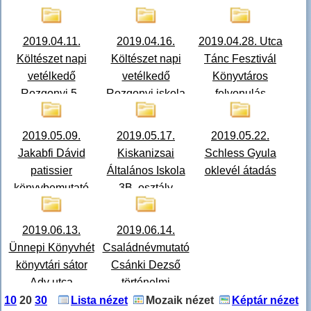
2019.04.11.
2019.04.16.
2019.04.28. Utca
Költészet napi
Költészet napi
Tánc Fesztivál
vetélkedő
vetélkedő
Könyvtáros
Rozgonyi 5.,
Rozgonyi iskola
felvonulás
Péterfy 5. osztály
6. osztály
2019.05.09.
2019.05.17.
2019.05.22.
Jakabfi Dávid
Kiskanizsai
Schless Gyula
patissier
Általános Iskola
oklevél átadás
könyvbemutató
3B. osztály
2019.06.13.
2019.06.14.
Ünnepi Könyvhét
Családnévmutató
könyvtári sátor
Csánki Dezső
Ady utca
történelmi
földrajzához -
10
20
30
Lista nézet
Mozaik nézet
Képtár nézet