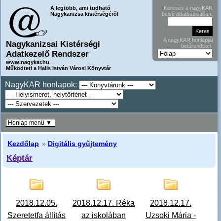
A legtöbb, ami tudható
Keresés a nagyKAR
Nagykanizsa kistérségéről
belső adatbázisában:
A nagyKAR honlapjai
Nagykanizsai Kistérségi
betűrendben:
Adatkezelő Rendszer
www.nagykar.hu
Működteti a Halis István Városi Könyvtár
NagyKAR honlapok:
Honlap menü ▼
Kezdőlap
»
Digitális gyűjtemény
Képtár
2018.12.05.
2018.12.17. Réka
2018.12.17.
Szeretetfa állítás
az iskolában
Uzsoki Mária -