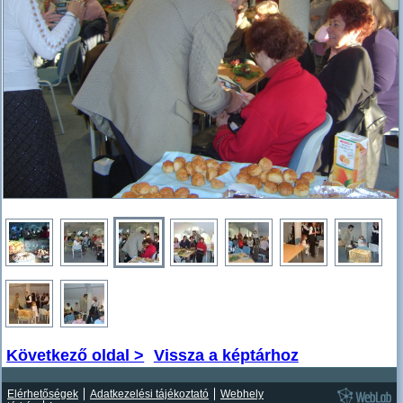
Következő oldal >
Vissza a képtárhoz
Elérhetőségek
Adatkezelési tájékoztató
Webhely