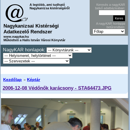
A legtöbb, ami tudható
Keresés a nagyKAR
Nagykanizsa kistérségéről
belső adatbázisában:
A nagyKAR honlapjai
Nagykanizsai Kistérségi
betűrendben:
Adatkezelő Rendszer
www.nagykar.hu
Működteti a Halis István Városi Könyvtár
NagyKAR honlapok:
Kezdőlap
»
Képtár
2006-12-08 Védőnők karácsony - STA64473.JPG