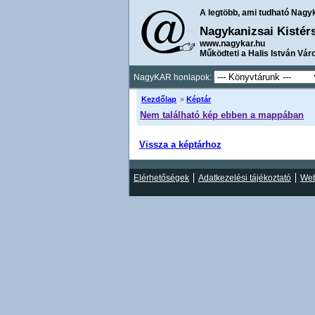
A legtöbb, ami tudható Nagy
Nagykanizsai Kistér
www.nagykar.hu
Működteti a Halis István Vár
NagyKAR honlapok:
Kezdőlap
»
Képtár
Nem található kép ebben a mappában
Vissza a képtárhoz
Elérhetőségek
Adatkezelési tájékoztató
Web