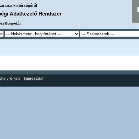
kanizsa kistérségéről
ségi Adatkezelő Rendszer
osi Könyvtár
hely térkép
Impresszum