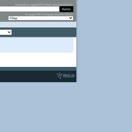
Keresés a nagyKAR belső adatbázisában:
A nagyKAR honlapjai betűrendben: