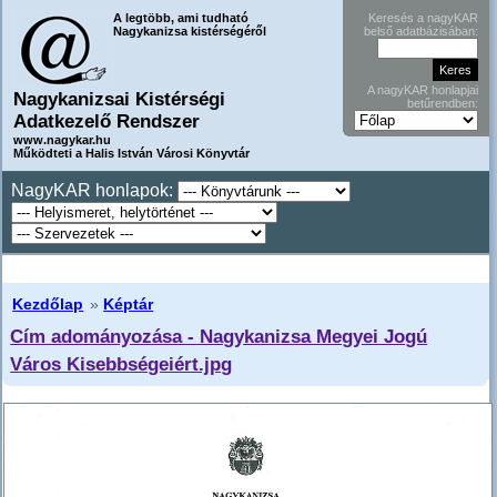
A legtöbb, ami tudható
Keresés a nagyKAR
Nagykanizsa kistérségéről
belső adatbázisában:
A nagyKAR honlapjai
Nagykanizsai Kistérségi
betűrendben:
Adatkezelő Rendszer
www.nagykar.hu
Működteti a Halis István Városi Könyvtár
NagyKAR honlapok:
Kezdőlap
»
Képtár
Cím adományozása - Nagykanizsa Megyei Jogú
Város Kisebbségeiért.jpg