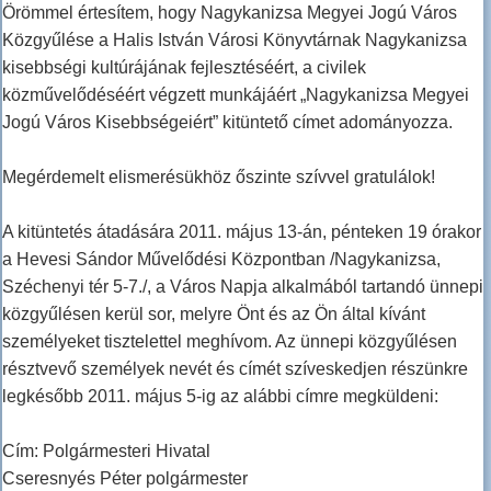
Örömmel értesítem, hogy Nagykanizsa Megyei Jogú Város
Közgyűlése a Halis István Városi Könyvtárnak Nagykanizsa
kisebbségi kultúrájának fejlesztéséért, a civilek
közművelődéséért végzett munkájáért „Nagykanizsa Megyei
Jogú Város Kisebbségeiért” kitüntető címet adományozza.
Megérdemelt elismerésükhöz őszinte szívvel gratulálok!
A kitüntetés átadására 2011. május 13-án, pénteken 19 órakor
a Hevesi Sándor Művelődési Központban /Nagykanizsa,
Széchenyi tér 5-7./, a Város Napja alkalmából tartandó ünnepi
közgyűlésen kerül sor, melyre Önt és az Ön által kívánt
személyeket tisztelettel meghívom. Az ünnepi közgyűlésen
résztvevő személyek nevét és címét szíveskedjen részünkre
legkésőbb 2011. május 5-ig az alábbi címre megküldeni:
Cím: Polgármesteri Hivatal
Cseresnyés Péter polgármester