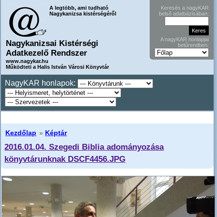
A legtöbb, ami tudható
Keresés a nagyKAR
Nagykanizsa kistérségéről
belső adatbázisában:
A nagyKAR honlapjai
Nagykanizsai Kistérségi
betűrendben:
Adatkezelő Rendszer
www.nagykar.hu
Működteti a Halis István Városi Könyvtár
NagyKAR honlapok:
Kezdőlap
»
Képtár
2016.01.04. Szegedi Biblia adományozása
könyvtárunknak DSCF4456.JPG