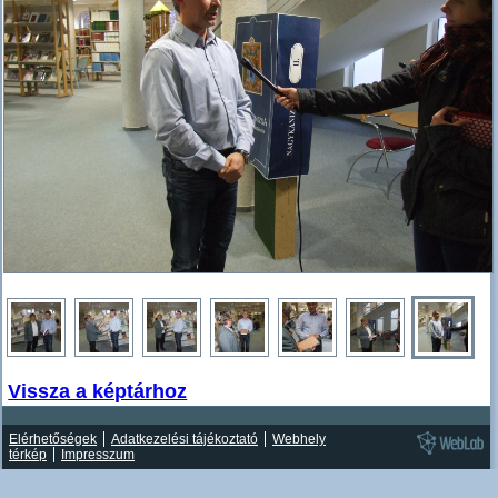
Vissza a képtárhoz
Elérhetőségek
Adatkezelési tájékoztató
Webhely
térkép
Impresszum