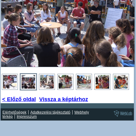
< Előző oldal
Vissza a képtárhoz
Elérhetőségek
Adatkezelési tájékoztató
Webhely
térkép
Impresszum