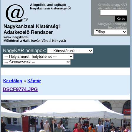
A legtöbb, ami tudható
Keresés a nagyKAR
Nagykanizsa kistérségéről
belső adatbázisában:
A nagyKAR honlapjai
Nagykanizsai Kistérségi
betűrendben:
Adatkezelő Rendszer
www.nagykar.hu
Működteti a Halis István Városi Könyvtár
NagyKAR honlapok:
Kezdőlap
»
Képtár
DSCF9774.JPG