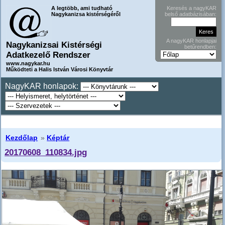
A legtöbb, ami tudható
Keresés a nagyKAR
Nagykanizsa kistérségéről
belső adatbázisában:
A nagyKAR honlapjai
Nagykanizsai Kistérségi
betűrendben:
Adatkezelő Rendszer
www.nagykar.hu
Működteti a Halis István Városi Könyvtár
NagyKAR honlapok:
Kezdőlap
»
Képtár
20170608_110834.jpg