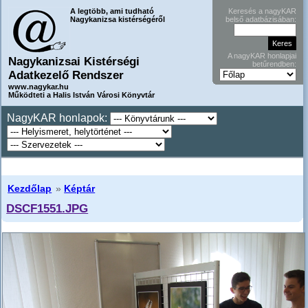
A legtöbb, ami tudható
Keresés a nagyKAR
Nagykanizsa kistérségéről
belső adatbázisában:
A nagyKAR honlapjai
Nagykanizsai Kistérségi
betűrendben:
Adatkezelő Rendszer
www.nagykar.hu
Működteti a Halis István Városi Könyvtár
NagyKAR honlapok:
Kezdőlap
»
Képtár
DSCF1551.JPG