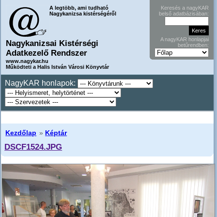
A legtöbb, ami tudható
Keresés a nagyKAR
Nagykanizsa kistérségéről
belső adatbázisában:
A nagyKAR honlapjai
Nagykanizsai Kistérségi
betűrendben:
Adatkezelő Rendszer
www.nagykar.hu
Működteti a Halis István Városi Könyvtár
NagyKAR honlapok:
Kezdőlap
»
Képtár
DSCF1524.JPG