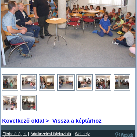
Következő oldal >
Vissza a képtárhoz
Elérhetőségek
Adatkezelési tájékoztató
Webhely