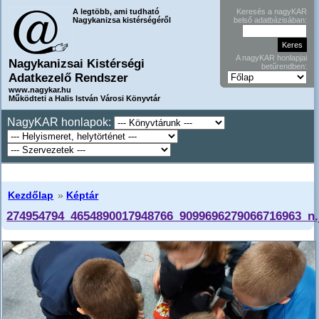
A legtöbb, ami tudható
Keresés a nagyKAR
Nagykanizsa kistérségéről
belső adatbázisában:
A nagyKAR honlapjai
Nagykanizsai Kistérségi
betűrendben:
Adatkezelő Rendszer
www.nagykar.hu
Működteti a Halis István Városi Könyvtár
NagyKAR honlapok:
Kezdőlap
»
Képtár
274954794_4654890017948766_9099696279066716963_n.