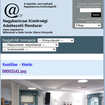
A legtöbb, ami tudható
Keresés a nagyKAR
Nagykanizsa kistérségéről
belső adatbázisában:
A nagyKAR honlapjai
Nagykanizsai Kistérségi
betűrendben:
Adatkezelő Rendszer
www.nagykar.hu
Működteti a Halis István Városi Könyvtár
NagyKAR honlapok:
Kezdőlap
»
Képtár
IM003141.jpg