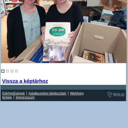
Vissza a képtárhoz
Elérhetőségek
Adatkezelési tájékoztató
Webhely
térkép
Impresszum