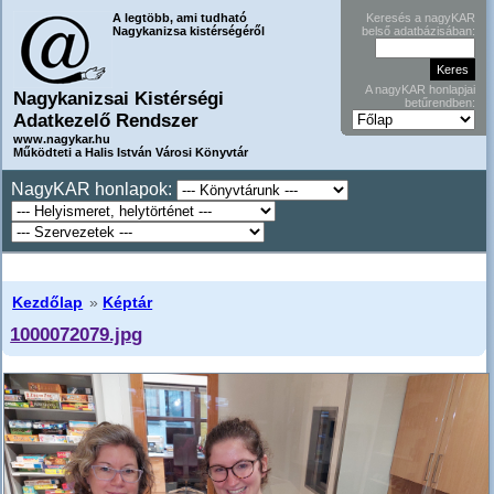
A legtöbb, ami tudható
Keresés a nagyKAR
Nagykanizsa kistérségéről
belső adatbázisában:
A nagyKAR honlapjai
Nagykanizsai Kistérségi
betűrendben:
Adatkezelő Rendszer
www.nagykar.hu
Működteti a Halis István Városi Könyvtár
NagyKAR honlapok:
Kezdőlap
»
Képtár
1000072079.jpg