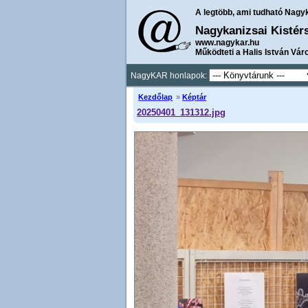
A legtöbb, ami tudható Nagy
Nagykanizsai Kistér
www.nagykar.hu
Működteti a Halis István Vár
NagyKAR honlapok:
Kezdőlap
»
Képtár
20250401_131312.jpg