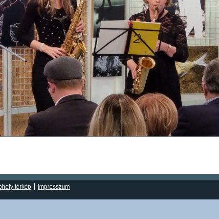
hely térkép
Impresszum