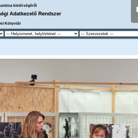
kanizsa kistérségéről
ségi Adatkezelő Rendszer
osi Könyvtár