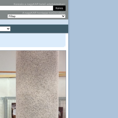
Keresés a nagyKAR belső adatbázisában:
A nagyKAR honlapjai betűrendben: