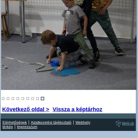
Következő oldal >
Vissza a képtárhoz
Elérhetőségek
Adatkezelési tájékoztató
Webhely
térkép
Impresszum