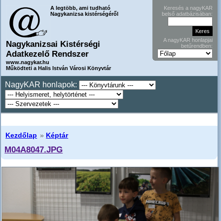
A legtöbb, ami tudható
Keresés a nagyKAR
Nagykanizsa kistérségéről
belső adatbázisában:
A nagyKAR honlapjai
Nagykanizsai Kistérségi
betűrendben:
Adatkezelő Rendszer
www.nagykar.hu
Működteti a Halis István Városi Könyvtár
NagyKAR honlapok:
Kezdőlap
»
Képtár
M04A8047.JPG