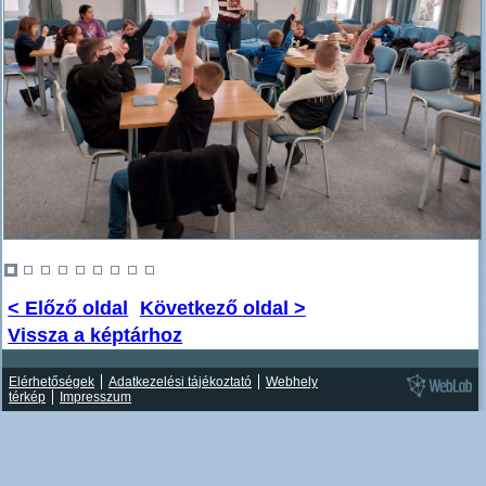
< Előző oldal
Következő oldal >
Vissza a képtárhoz
Elérhetőségek
Adatkezelési tájékoztató
Webhely
térkép
Impresszum