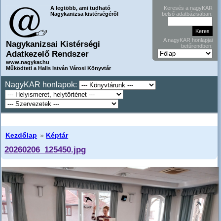
A legtöbb, ami tudható
Keresés a nagyKAR
Nagykanizsa kistérségéről
belső adatbázisában:
A nagyKAR honlapjai
Nagykanizsai Kistérségi
betűrendben:
Adatkezelő Rendszer
www.nagykar.hu
Működteti a Halis István Városi Könyvtár
NagyKAR honlapok:
Kezdőlap
»
Képtár
20260206_125450.jpg