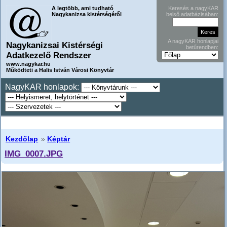
A legtöbb, ami tudható
Keresés a nagyKAR
Nagykanizsa kistérségéről
belső adatbázisában:
A nagyKAR honlapjai
Nagykanizsai Kistérségi
betűrendben:
Adatkezelő Rendszer
www.nagykar.hu
Működteti a Halis István Városi Könyvtár
NagyKAR honlapok:
Kezdőlap
»
Képtár
IMG_0007.JPG