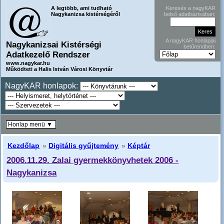
A legtöbb, ami tudható
Keresés a nagyKAR
Nagykanizsa kistérségéről
belső adatbázisában:
A nagyKAR honlapjai
Nagykanizsai Kistérségi
betűrendben:
Adatkezelő Rendszer
www.nagykar.hu
Működteti a Halis István Városi Könyvtár
NagyKAR honlapok:
Honlap menü ▼
Kezdőlap
»
Digitális gyűjtemény
»
Képtár
2006.11.29. Zalai gyermekkönyvhetek 2006 -
Nagykanizsa