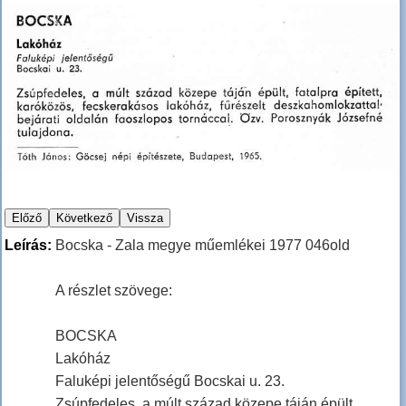
Leírás:
Bocska - Zala megye műemlékei 1977 046old
A részlet szövege:
BOCSKA
Lakóház
Faluképi jelentőségű Bocskai u. 23.
Zsúpfedeles, a múlt század közepe táján épült,