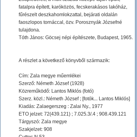
fatalpra épített, karóközös, fecskerakásos lakóház,
fűrészelt deszkahomlokzattal, bejárati oldalán
faoszlopos tornáccal, özv. Porosznyák Józsefné
tulajdona.
Tóth János: Göcsej népi építészete, Budapest, 1965.
A részlet a következő könyvből származik:
Cím: Zala megye műemlékei
Szerző: Németh József (1928)
Közreműködő: Lantos Miklós (fotó)
Szerz. közl.: Németh József ; [fotók... Lantos Miklós]
Kiadás: Zalaegerszeg : Zalai Ny., 1977
ETO jelzet: 72(439.121) ; 7.025.3/.4 ; 908.439.121
Tárgyszó: Zala megye
Szakjelzet: 908
Cutter: N 53