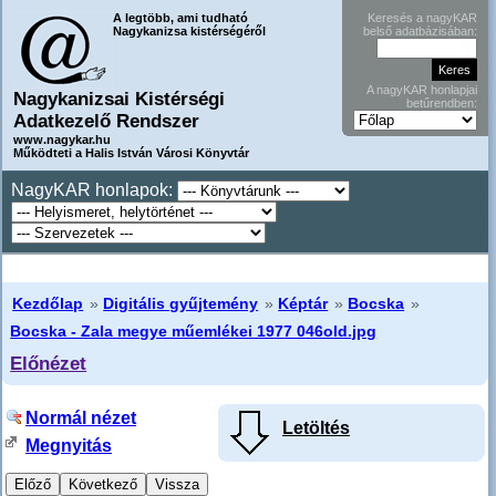
A legtöbb, ami tudható
Keresés a nagyKAR
Nagykanizsa kistérségéről
belső adatbázisában:
A nagyKAR honlapjai
Nagykanizsai Kistérségi
betűrendben:
Adatkezelő Rendszer
www.nagykar.hu
Működteti a Halis István Városi Könyvtár
NagyKAR honlapok:
Kezdőlap
»
Digitális gyűjtemény
»
Képtár
»
Bocska
»
Bocska - Zala megye műemlékei 1977 046old.jpg
Előnézet
Normál nézet
Letöltés
Megnyitás