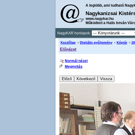
A legtöbb, ami tudható Nagy
Nagykanizsai Kistér
www.nagykar.hu
Működteti a Halis István Vár
NagyKAR honlapok:
Kezdőlap
»
Digitális gyűjtemény
»
Képtár
»
20
Előnézet
Normál nézet
Megnyitás