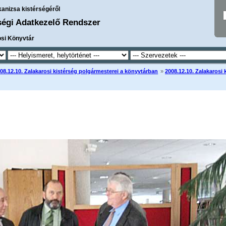
kanizsa kistérségéről
ségi Adatkezelő Rendszer
osi Könyvtár
08.12.10. Zalakarosi kistérség polgármesterei a könyvtárban
»
2008.12.10. Zalakarosi