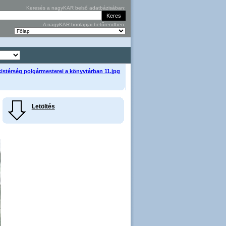
Keresés a nagyKAR belső adatbázisában:
A nagyKAR honlapjai betűrendben:
 kistérség polgármesterei a könyvtárban 11.jpg
Letöltés