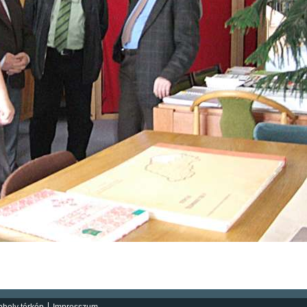
hely térkép
Impresszum