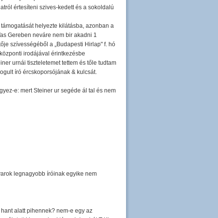
ról értesíteni szives-kedett és a sokoldalú
g támogatását helyezte kilátásba, azonban a
Vas Gereben neváre nem bir akadni 1
je szívességéből a „Budapesti Hirlap" f. hó
központi irodájával érintkezésbe
ner urnái tiszteletemet tettem és tőle tudtam
ogult író ércskoporsójának & kulcsát.
yez-e: mert Steiner ur segéde ál tal és nem
gyarok legnagyobb íróinak egyike nem
on hant alatt pihennek? nem-e egy az