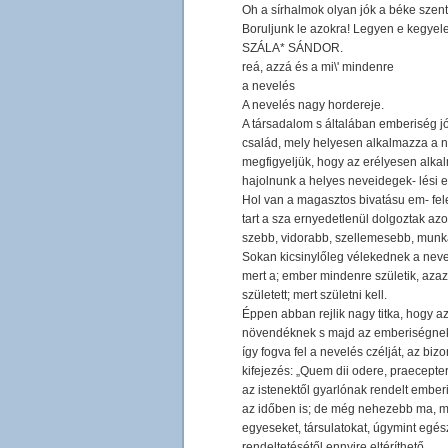
Oh a sírhalmok olyan jók a béke szen
Boruljunk le azokra! Legyen e kegyele
SZÁLA* SÁNDOR.
reá, azzá és a mi\' mindenre
a nevelés
A nevelés nagy hordereje.
A társadalom s általában emberiség jó
család, mely helyesen alkalmazza a n
megfigyeljük, hogy az erélyesen alka
hajolnunk a helyes neveidegek- lési e
Hol van a magasztos bivatásu em- fele
tart a sza ernyedetlenül dolgoztak az
szebb, vidorabb, szellemesebb, munka
Sokan kicsinylőleg vélekednek a nevel
mert a; ember mindenre születik, aza
született; mert születni kell.
Éppen abban rejlik nagy titka, hogy az
növendéknek s majd az emberiségnek 
így fogva fel a nevelés czélját, az b
kifejezés: „Quem dii odere, praecepterem
az istenektől gyarlónak rendelt ember
az időben is; de még nehezebb ma, m
egyeseket, társulatokat, úgymint egész
rendeltetésétől ennyire eltéríthető.