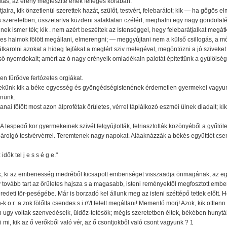
futás, az erény megfeszité ének felleges korában.
aira, kik önzetlenül szerettek hazát, szülőt, testvért, felebarátot; kik — ha gőgös 
 szeretetben; összetartva küzdeni salaktalan czélért, meghalni egy nagy gondolatért
nek ismer ték; kik . nem azért beszéltek az Istenséggel, hegy felebarátjalkat megát
des halmok fölött megállani, elmerengni; — meggyújtani nem a külső csillogás, a m
 átkarolni azokat a hideg fejfákat a megtért sziv melegével, megöntözni a jó szive
ső nyomdokait; amért az ó nagy erényeik omladékain palotát építettünk a gyűlölsé
n fürődve fertózetes orgiákat.
 nekünk kik a béke egyesség és gyöngédségistenének érdemetlen gyermekei vagyunk
rnünk.
anai fölött most azon álprofétak őrületes, vérrel táplálkozó eszméi ülnek diadalt; k
A tespedő kor gyermekeinek szivét felgyújtották, felriasztották közönyéből a gyűlö
párolgó testvérvérrel. Teremtenek nagy napokat. Aláaknázzák a békés együttlét cs
dők tel j e s s é g e."
k, ki az emberiesség medréből kicsapott emberiséget visszaadja önmagának, az e
tovább tart az őrületes hajsza s a magasabb, isteni reményektől megfosztott embe
edeti tör-peségébe. Már is borzadó kel állunk meg az isteni széttépő tettek előtt. H
-k o r .a zok fölőtta csendes s i r\'/t felett megállani! Mementó morj! Azok, kik ottl
gy voltak szenvedéseik, üldöz-tetésök; mégis szeretetben éltek, békében hunyták l
mi, kik az ő verőkből való vér, az ő csontjokből való csont vagyunk ? 1