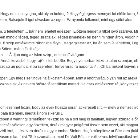
t, Hogy ne mosolyogna, aki olyan boldog ? Hogy 0gj egéss mennyet lát előtte tárra,
kem, Balsejulmfl igét olvastam az égen, Ez nyomta lelkemet, mint egy sötét álom -.
S felejtettem ... bár nem lehetett egészen. Előttem lengett a titkol jövő szárnya, Mi
ben mindig téged, téged sirattalak, Téged ismertelek fel benn minden áron. Áldjon
l. 8 szép emlékeimre ráborult a fátyol, Megvigzsztalt az, ha én sem ía lehettem, L
orSdtem, már a földi kéjjel,
. . . Áldjon meg az Isten szép „ nebincs " virágom.
, Annál kevésbé, hogy raj\' mi lelt belSle. Bogy nyomorban küzd-e talán szomjan, 
zdag uri pompa, 8 bű szerelem, fénye virad rá naponta ? . . Oh bármiként legyen,
en Egy megTÍselt növel találkoztam éppen. Mint a letört virág, olyan rolt az arexa.
szos alak, Az nekem örökre féltett titkom marad. Ha csak emlékszem rá, köny reze
 ezennel hozni, bogy az évek hossza során át keresett sirt, — mely a nemzeti i
bála Istennek, megtalálnom sikerüli 1
ben a wahringi temetőben fekszik és ha a sirt meg is találtam, legyen szabad elő
szerencsés véletlen egy önzetlen, derék magyar polgárral össze nem vezet, aki magya
élt érni, — és ezen derék magyar ember Steiner Hugó műépítész ur Bécsben (lakik; 
son e lap f. évi 75-ik számában; mert Dr. Váli Béla ur volt szíves felvilágosítást ny