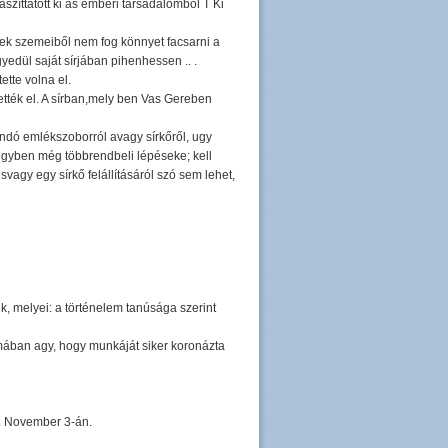
szíttatott ki as emberi társadalomból T Ki
nek szemeiből nem fog könnyet facsarni a
edül saját sírjában pihenhessen .. .
ette volna el.
tték el. A sírban,mely ben Vas Gereben
ndó emlékszoborról avagy sírkőről, ugy
 ügyben még többrendbeli lépéseke; kell
y egy sírkő felállításáról szó sem lehet,
k, melyei: a történelem tanúsága szerint
lmában agy, hogy munkáját siker koronázta
l. November 3-án.