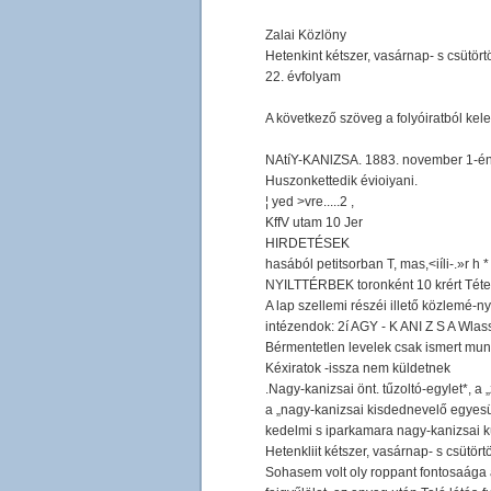
Zalai Közlöny
Hetenkint kétszer, vasárnap- s csütör
22. évfolyam
A következő szöveg a folyóiratból kel
NAtíY-KANlZSA. 1883. november 1-én
Huszonkettedik évioiyani.
¦ yed >vre.....2 ,
KffV utam 10 Jer
HIRDETÉSEK
hasából petitsorban T, mas,<iíli-.»r h *
NYILTTÉRBEK toronként 10 krért Tétetnek 
A lap szellemi részéi illető közlemé-
intézendok: 2í AGY - K ANI Z S A Wlas
Bérmentetlen levelek csak ismert munk
Kéxiratok -issza nem küldetnek
.Nagy-kanizsai önt. tűzoltó-egylet*, a 
a „nagy-kanizsai kisdednevelő egyesüle
kedelmi s iparkamara nagy-kanizsai kü
Hetenkliit kétszer, vasárnap- s csütör
Sohasem volt oly roppant fontosaága 