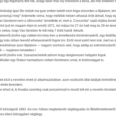
 egy fegyházra itélt rab, avagy talán más oly indívidum a társa, aki már életében ta
ülönbségi Igaz! Be melyik ma gyar ember keblét nem fogja elszoritan a fájdalom, ki
zonynyjJ meg* érdemelte volna, hogy méltóbb helyen alhassá örök álmait, hogy egy
 Gerebent nem a r(fóncordia* temettette el; mert a .Concordia* saját sírjába temett
int (ezt én magam írtam ki onnét) 1871, évi május hó 27-ón halt meg és 29-én teme
 owtva, hogy Vás Gereben fe-lett még 7 (hét) halott .fekszik.
enről jövőre egy csikket imí.mely-ben a temetkezési körülményekről, egy felállíta
gy más sírban leendő elhelyezéséről fogok irni. Erről most azért nem irok, mert as
redménye azon fájdalom — nagyon szomorú való, hogy addig az exhnmirozásről svag
ll — majdnem lehetetlen !
ről jövőre irok. Szavamat kellett adnom hogy ideiglenesen hallgatni fogok.
élután egy Órakor harmadszor voltam Nordmann urnái, ki biztonsággal tu.
ek közt a nevelési elvek jó alkalmazásában, azon eszközök által találjak kivihetőne
letet teremteni.
 lehet rá, ki hivatás-szerüleg csak porszemnyit is mozdi tott eló a nevelés biroda
ető bíróságnál 1883. évi nov. hóban megtartandó végtárgyalás ós Ítélethirdetésekrő
nos elleoi bűnügyben végtárgy.