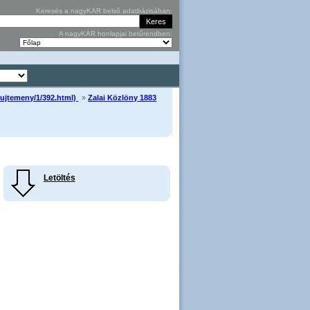
Keresés a nagyKAR belső adatbázisában:
A nagyKAR honlapjai betűrendben:
yujtemeny/1/392.html)
»
Zalai Közlöny 1883
Letöltés