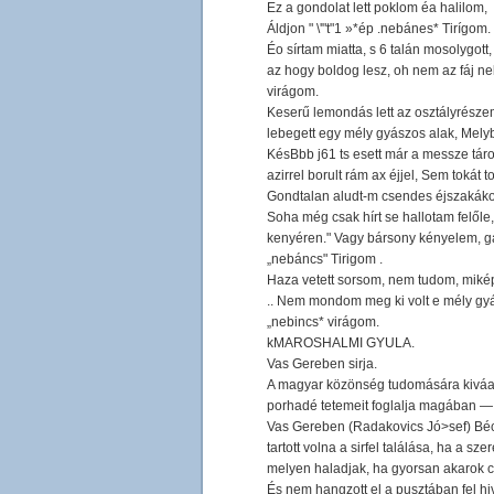
Ez a gondolat lett poklom éa halilom,
Áldjon " \'"t"1 »*ép .nebánes* Tirígom.
Éo sírtam miatta, s 6 talán mosolygot
az hogy boldog lesz, oh nem az fáj ne
virágom.
Keserű lemondás lett az osztályrészem. 
lebegett egy mély gyászos alak, Mely
KésBbb j61 ts esett már a messze táro
azirrel borult rám ax éjjel, Sem tokát t
Gondtalan aludt-m csendes éjszakákon 
Soha még csak hírt se hallotam felőle
kenyéren." Vagy bársony kényelem, ga
„nebáncs" Tirigom .
Haza vetett sorsom, nem tudom, miképp
.. Nem mondom meg ki volt e mély gyá
„nebincs* virágom.
kMAROSHALMI GYULA.
Vas Gereben sirja.
A magyar közönség tudomására kiváaom
porhadé tetemeit foglalja magában — 
Vas Gereben (Radakovics Jó>sef) Bécs
tartott volna a sirfel találása, ha a 
melyen haladjak, ha gyorsan akarok cz
És nem hangzott el a pusztában fel hivá