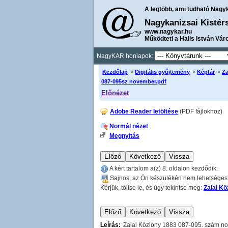
A legtöbb, ami tudható Nagy
Nagykanizsai Kistér
www.nagykar.hu
Működteti a Halis István Vár
NagyKAR honlapok:
Kezdőlap
»
Digitális gyűjtemény
»
Képtár
»
Za
087-095sz november.pdf
Előnézet
Adobe Reader letöltése
(PDF fájlokhoz)
Normál nézet
Megnyitás
A kért tartalom a(z) 8. oldalon kezdődik.
Sajnos, az Ön készülékén nem lehetséges a
Kérjük, töltse le, és úgy tekintse meg:
Zalai K
Leírás:
Zalai Közlöny 1883 087-095. szám n