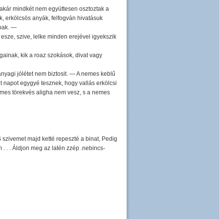
, akár mindkét nem együttesen osztoztak a
k, erkölcsös anyák, felfogván hivatásuk
knak. —
 esze, szive, lelke minden erejével igyekszik
ainak, kik a roaz szokások, divat vagy
yagi jólétet nem biztosit. — A nemes keblű
 napot egygyé tesznek, hogy vallás erkölcsi
emes törekvés aligha nem vesz, s a nemes
szivemet majd ketté repeszté a binat, Pedig
. . . Áldjon meg az latén zzép .nebincs-