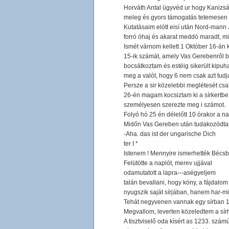
Horváth Antal ügyvéd ur hogy Kanizsár
meleg és gyors támogatás tetemesen m
Kutatásaim elótt eisí után Nord-mann 
forró óhaj és akarat meddó maradt, m
Ismét várnom kellett 1 Október 16-án
15-ik számát, amely Vas Gerebenről bő
bocsátkoztam és estéig sikerült kipuha
meg a valót, hogy 6 nem csak azt tudj
Persze a sir közelebbi meglétesét cs
26-én magam kocsiztam ki a sírkertbe,
személyesen szerezte meg i számot.
Folyó hó 25 én délelőtt 10 órakor a nag
Midőn Vas Gereben után tudakozódtam a 
-Aha. das ist der ungarische Dich
ter I *
Istenem ! Mennyire ismerhették Bécsbe
Felütötte a naplót, merev ujjával
odamutatott a lapra---aségyeljem
talán bevallani, hogy köny, a fájdal
nyugszik saját sírjában, hanem har-mi
Tehát negyvenen vannak egy sírban 
Megvallom, leverten közeledtem a sírh
A tisztviselő oda kísért as 1233. szám