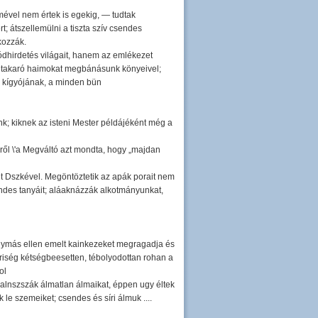
elmével nem értek is egekig, — tudtak
; átszellemülni a tiszta szív csendes
kozzák.
ódhirdetés világait, hanem az emlékezet
ket takaró haimokat megbánásunk könyeivel;
g kígyójának, a minden bün
; kiknek az isteni Mester példájéként még a
ikről \'a Megváltó azt mondta, hogy „majdan
let Dszkével. Megöntöztetik az apák porait nem
endes tanyáit; aláaknázzák alkotmányunkat,
gymás ellen emelt kainkezeket megragadja és
riség kétségbeesetten, tébolyodottan rohan a
ol
enn alnszszák álmatlan álmaikat, éppen ugy éltek
e szemeiket; csendes és síri álmuk ....