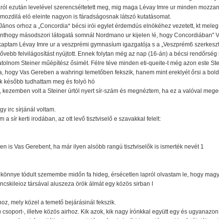
ól ezután levelével szerencséltetett meg, mig maga Lévay Imre ur minden mozzanat
ozdilá eló eleinte nagyon is fáradságosnak látszó kutatásomat.
János orhoz a „Concordia* bécsi irói egylet érdemdús elnökéhez vezetett, kt mele
inthogy másodszori látogatá somnál Nordmano ur kijelen !é, hogy Concordiában" 
 kaptam Lévay Imre ur a veszprémi gymnasíum igazgatója s a „Veszprém6 szerkesztő
vebb felvilágosítást nyújtott. Ennek folytan még az nap (16-án) a bécsi rendőrség 
tolnom Steiner műépítész ősimét. Félre téve minden eti-queite-t még azon este Stei
a, hogy Vas Gereben a wahringi temetőben fekszik, hanem mint ereklyét őrsi a bold
ak később tudhattam meg és folyó hó
 kezemben volt a Steiner úrtól nyert sír-szám és megnéztem, ha ez a valóval megeg
y irc sírjánál voltam.
sír kerti irodában, az ott levő tisztviselő e szavakkal felelt:
n is Vas Gerebent, ha már ilyen alsóbb rangú tisztviselők is ismerték nevét 1
om könnye tódult szemembe midőn fa hideg, érsécetlen lapról olvastam le, hogy ma
ncskileioz társával aluszeza örök álmát egy közös sirban I
1
oz, mely közel a temető bejárásinál fekszik.
ú csoport-, illetve közös airhoz. Kik azok, kik nagy írónkkal együtt egy és ugyanaz