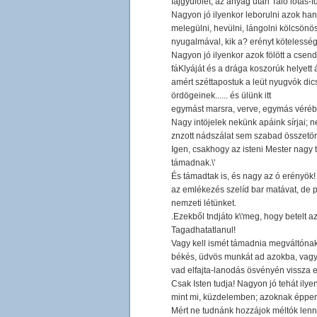
fajgyűlölet, az anyag után Taló lótás-
Nagyon jó ilyenkor leborulni azok hantj
melegülni, hevülni, lángolni kölcsönös
nyugalmával, kik a? erényt kötelesség
Nagyon jó ilyenkor azok fölött a csen
fáKlyáját és a drága koszorúk helyett
amért széttapostuk a leüt nyugvók dic
ördögeinek...... és ülünk itt
egymást marsra, verve, egymás vérébe
Nagy intöjelek nekünk apáink sírjai;
znzott nádszálat sem szabad összetö
Igen, csakhogy az isteni Mester nagy t
támadnak.\'
És támadtak is, és nagy az ó erényök! 
az emlékezés szelíd bar matávat, de 
nemzeti létünket.
.Ezekből tndjáto k\'meg, hogy betelt az i
Tagadhatatlanul!
Vagy kell ismét támadnia megváltóna
békés, üdvös munkát ad azokba, vagy 
vad elfajta-lanodás ösvényén vissza er
Csak Isten tudja! Nagyon jó tehát ilyen
mint mi, küzdelemben; azoknak éppen u
Mért ne tudnánk hozzájok méltók lenni 