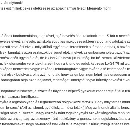
t zsámolyának!
tes est milliók békés ölelkezése az apák hamvai felett I Mementó móri!
létének fundamentoina, alapkövei, a jó nevelés által rakatnak le. — S bár a nevel
evelés elveit, a nevelő, az iskola együttes müködésésükben valódi angyalokat, e
lmazott nevelési elvek, mily kitűnő egyéneket teremtenek a társadalomnak, a hazá
lvek, tapintat, s azon eszközök bélyeget előtt, melyek az emberiség jólétét szív ? 
mésztették ugyan életét, de kik ber? És hova jutunk még, ha bé- semmi küzdelemtő
on, féktelenségbe verő igék harsé-j hogy a kitűnő egyedek képzése kö-S4^?! rül tett
 képes nemzedék vegye kezébe i fennlobogtatva vigye tovább a tö kéletesedés felé
ési elvek befolyásáról, s azt mondják, hogy az embert nem lehet mesterségeson gyú
z önmagában birja azon hajlamot, tehetséget, amelynél fogva bármily nevelési elve
 hajlamait felismerve, a szoktatás folytonos képező gyakorlat csodaereje által a tehe
is hasznára fordíthassa.
izonyára a legkomolyabb és legnehezebb dolgok közé tartozik. Hogy mily terhes munk
 fe-cere." (Akit az Istenek gyűlöltek, tanítóvá tették.) Még az Istenek által is lenézés
iséget nevelni, vezetni, nagy eszmék iránt fogékonynyás azokért lángolóvá tenni tö
időn az anyagiság, az eszmény iránti rut közöny, a gonosznak megjutalmazása s 
 társadalmakat, hogy há-borodással kiált fel a megtisztult lélek, mikép lehet az iste