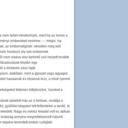
és nem lehet mindenható, mert ha az lenne a
szményi embereket nevelne; — mégis, ha
nak, az emberiségnek: okvetlen meg kell
szivén hordozó oly sok embernek
l nem riadva visz-kehintő szó helyett tovább
 fáradozások folytán egy
 a törekvés zász laját.
rni, alakítani, mint a gipszet vagy agyagot,
kkel hassanak és olyanná lesz, a mivé lyenné
tségeket teljesen kifejlesztve, \'azokat a
ának tartatott már az ó-korban, mutatja e
, gyűlölet tárgyánl lett feltüntetve a tanító, ki
rekedett. Nagy és nehéz feladat volt ez abban
a butaság annyira megmételyezett nálunk
n képére teremtett ember czéljától,