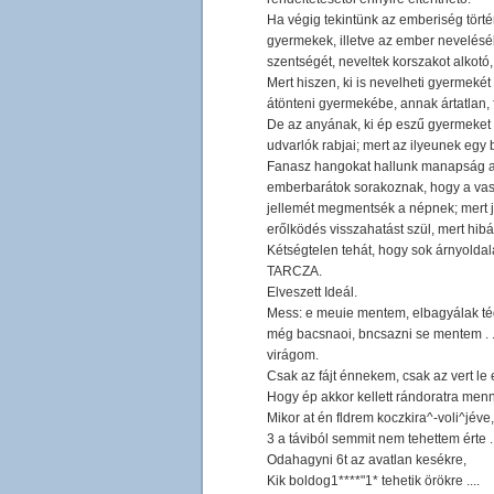
Ha végig tekintünk az emberiség törté
gyermekek, illetve az ember neveléséb
szentségét, neveltek korszakot alkotó
Mert hiszen, ki is nevelheti gyermekét
átönteni gyermekébe, annak ártatlan, 
De az anyának, ki ép eszű gyermeket é
udvarlók rabjai; mert az ilyeunek egy 
Fanasz hangokat hallunk manapság a v
emberbarátok sorakoznak, hogy a vasá
jellemét megmentsék a népnek; mert j
erőlködés visszahatást szül, mert hibá
Kétségtelen tehát, hogy sok árnyolda
TARCZA.
Elveszett Ideál.
Mess: e meuie mentem, elbagyálak tég
még bacsnaoi, bncsazni se mentem . . 
virágom.
Csak az fájt énnekem, csak az vert le
Hogy ép akkor kellett rándoratra men
Mikor at én fldrem koczkira^-voli^jéve,
3 a táviból semmit nem tehettem érte . 
Odahagyni 6t az avatlan kesékre,
Kik boldog1****"1* tehetik örökre ....