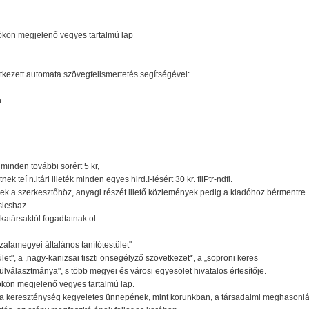
tökön megjelenő vegyes tartalmú lap
etkezett automata szövegfelismertetés segítségével:
.
 minden további sorért 5 kr,
teí n.itári illeték minden egyes hird.!-lésért 30 kr. fiiPtr-ndfi.
nyek a szerkesztőhöz, anyagi részét illető közlemények pedig a kiadóhoz bérmentre
slcshaz.
atársaktól fogadtatnak ol.
„zalamegyei általános tanítótestület"
t", a ,nagy-kanizsai tiszti önsegélyző szövetkezet*, a „soproni keres
lválasztmánya", s több megyei és városi egyesölet hivatalos értesítője.
tökön megjelenő vegyes tartalmú lap.
a kereszténység kegyeletes ünnepének, mint korunkban, a társadalmi meghasonlás,