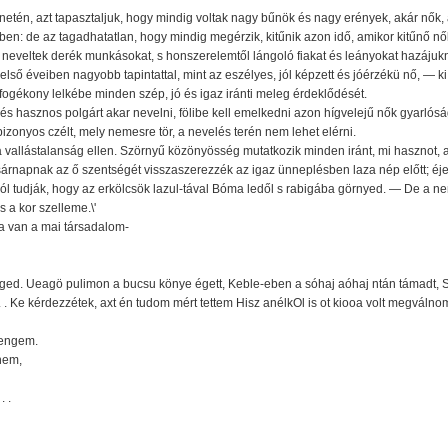
netén, azt tapasztaljuk, hogy mindig voltak nagy bűnök és nagy erények, akár nők
en: de az tagadhatatlan, hogy mindig megérzik, kitűnik azon idő, amikor kitűnő nő
, neveltek derék munkásokat, s honszerelemtől lángoló fiakat és leányokat hazáju
 első éveiben nagyobb tapintattal, mint az eszélyes, jól képzett és jóérzékü nő, — ki
fogékony lelkébe minden szép, jó és igaz iránti meleg érdeklődését.
s hasznos polgárt akar nevelni, fölibe kell emelkedni azon hígvelejű nők gyarlóság
bizonyos czélt, mely nemesre tör, a nevelés terén nem lehet elérni.
allástalanság ellen. Szörnyű közönyösség mutatkozik minden iránt, mi hasznot, an
rnapnak az ő szentségét visszaszerezzék az igaz ünneplésben laza nép előtt; éjet
ól tudják, hogy az erkölcsök lazul-tával Bóma ledől s rabigába görnyed. — De a n
s a kor szelleme.\'
la van a mai társadalom-
ed. Ueagö pulimon a bucsu könye égett, Keble-eben a sóhaj aóhaj ntán támadt, S 
. Ke kérdezzétek, axt én tudom mért tettem Hisz anélkOl is ot kiooa volt megválnom 
 engem.
nem,
. .