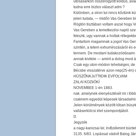
utosasarkon összerogyott koldus, avagy
tudna erre biztos választ adni ?
Különben, a síron tul nincs kőztünk k
jelen tudata, — midőn Vas Gereben bi
Rögtön tisztában voltam aszal hogy Vas
Vas Gereben a temetkezési napló szer
fekszik, ugy vannak a holtak rétegekbe
Fantartom magamnak a jogot Vas Gereb
szintén, a tetem exhumírozásáról és e
tennem. De mostani tudakozódásaim e
annak kivitele — amint a dolog most á
Csak egy uton-módon lehetséges; de er
Bécsbe visszatérve azon nep(25-én) d
HÜSZŐNKJsTTfiDIK EVFOLVAM
ZALAI KOZIiÖKÍ
NOVEMBEE 1-én 1883.
nak. amelynek elenyésztését mi i több
csaknem egyedül képesek társadalmi é
Jelen körülmények között lóban büszke
valláserkölcsi élet szempontjából.
D.
Jegyzék
a nagy-kanizsai kir, írvBzékmint bünt
3135. 6/83. Lopással vádolt Balog Já