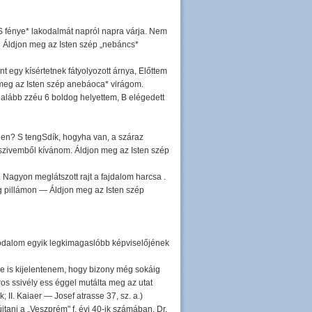
 S fénye* lakodalmát napról napra várja. Nem
 ¦ Áldjon meg az Isten szép „nebáncs*
nt egy kísértetnek fátyolyozott árnya, Előttem
 meg az Isten szép anebáoca* virágom.
egalább zzéu 6 boldog helyettem, B elégedett
éhen? S tengSdík, hogyha van, a száraz
 szivemből kívánom. Áldjon meg az Isten szép
 Nagyon meglátszott rajt a fajdalom harcsa .
g pillámon — Áldjon meg az Isten szép
rodalom egyik legkimagaslóbb képviselőjének
re is kijelentenem, hogy bizony még sokáig
ros ssivély ess éggel mutálta meg az utat
II. Kaiaer — Josef atrasse 37, sz. a.)
újtani a „Veszprém" f. évi 40-ik számában. Dr.