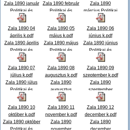
Zala 1890 január
Zala 1890 február
Zala 1890
Politikai és
Politikai és
március Politikai
vegyes tartalmú
vegyes tartalmú
és vegyes
hetilap.
...
hetilap.
...
tartalmú hetilap.
Zala 1890 04
Zala 1890 05
Zala 1890 06
...
április k.pdf
május k.pdf
június k.pdf
Zala 1890 április
Zala 1890 május
Zala 1890 június
Politikai és
Politikai és
Politikai és
vegyes tartalmú
vegyes tartalmú
vegyes tartalmú
hetilap.
...
hetilap. A
...
hetilap.
...
Zala 1890 07
Zala 1890 08
Zala 1890 09
július k.pdf
augusztus k.pdf
szeptember k.pdf
Zala 1890 júlus
Zala 1890
Zala 1890
Politikai és
augusztus
szeptember
vegyes tartalmú
Politikai és
Politikai és
hetilap. A
...
vegyes tartalmú
vegyes tartalmú
Zala 1890 10
Zala 1890 11
Zala 1890 12
hetilap.
...
hetilap
...
október k.pdf
november k.pdf
december k.pdf
Zala 1890 október
Zala 1890
Zala 1890
Politikai és
november
december