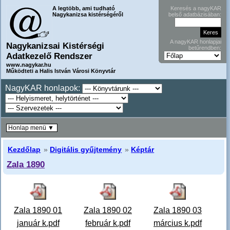
A legtöbb, ami tudható
Keresés a nagyKAR
Nagykanizsa kistérségéről
belső adatbázisában:
A nagyKAR honlapjai
Nagykanizsai Kistérségi
betűrendben:
Adatkezelő Rendszer
www.nagykar.hu
Működteti a Halis István Városi Könyvtár
NagyKAR honlapok:
Honlap menü ▼
Kezdőlap
»
Digitális gyűjtemény
»
Képtár
Zala 1890
Zala 1890 01
Zala 1890 02
Zala 1890 03
január k.pdf
február k.pdf
március k.pdf