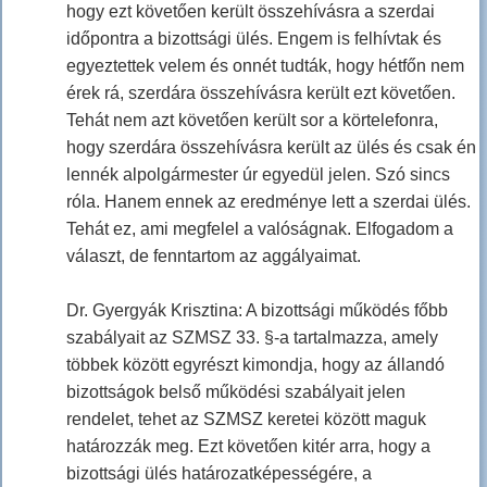
hogy ezt követően került összehívásra a szerdai
időpontra a bizottsági ülés. Engem is felhívtak és
egyeztettek velem és onnét tudták, hogy hétfőn nem
érek rá, szerdára összehívásra került ezt követően.
Tehát nem azt követően került sor a körtelefonra,
hogy szerdára összehívásra került az ülés és csak én
lennék alpolgármester úr egyedül jelen. Szó sincs
róla. Hanem ennek az eredménye lett a szerdai ülés.
Tehát ez, ami megfelel a valóságnak. Elfogadom a
választ, de fenntartom az aggályaimat.
Dr. Gyergyák Krisztina: A bizottsági működés főbb
szabályait az SZMSZ 33. §-a tartalmazza, amely
többek között egyrészt kimondja, hogy az állandó
bizottságok belső működési szabályait jelen
rendelet, tehet az SZMSZ keretei között maguk
határozzák meg. Ezt követően kitér arra, hogy a
bizottsági ülés határozatképességére, a