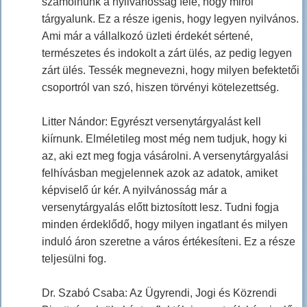
számolnunk a nyilvánosság felé, hogy miről
tárgyalunk. Ez a része igenis, hogy legyen nyilvános.
Ami már a vállalkozó üzleti érdekét sértené,
természetes és indokolt a zárt ülés, az pedig legyen
zárt ülés. Tessék megnevezni, hogy milyen befektetői
csoportról van szó, hiszen törvényi kötelezettség.
Litter Nándor: Egyrészt versenytárgyalást kell
kiírnunk. Elméletileg most még nem tudjuk, hogy ki
az, aki ezt meg fogja vásárolni. A versenytárgyalási
felhívásban megjelennek azok az adatok, amiket
képviselő úr kér. A nyilvánosság már a
versenytárgyalás előtt biztosított lesz. Tudni fogja
minden érdeklődő, hogy milyen ingatlant és milyen
induló áron szeretne a város értékesíteni. Ez a része
teljesülni fog.
Dr. Szabó Csaba: Az Ügyrendi, Jogi és Közrendi