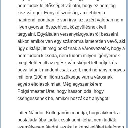
nem tudok felelősséget vállalni, hogy ez nem fog
kiszivárogni. Ennyi disznóság, ami ebben a
napirendi pontban le van írva, azt azért valóban nem
ilyen gyorsan összehívott közgyűlésnek kell
tárgyalni. Egyáltalán versenytárgyalásról beszélni
akkor, amikor van egy számomra ismeretlen vevő, aki
úgy diktálja, itt meg bokáznak a városvezetők, hogy a
nem tudom kicsoda, nem tudom milyen igényeinek
megfelelően itt az egész városképet felborítjuk és
bevállalunk mindent csak azért, mert néhány rongyos
millióra (100 millióra) szüksége van a városnak
egyéb eltolások miatt. Még egyszer kérem
Polgármester Urat, hogy hasson oda, hogy
csengessenek be, amikor hozzák az anyagot.
Litter Nándor: Kolleganőm mondja, hogy akiknek a
postaládájába tudták csak adni, tehát nem tudták
személyesen átadni, azokat a képviselőket telefonon