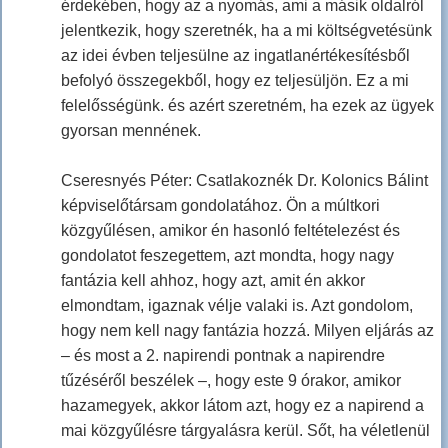
érdekében, hogy az a nyomás, ami a másik oldalról
jelentkezik, hogy szeretnék, ha a mi költségvetésünk
az idei évben teljesülne az ingatlanértékesítésből
befolyó összegekből, hogy ez teljesüljön. Ez a mi
felelősségünk. és azért szeretném, ha ezek az ügyek
gyorsan mennének.
Cseresnyés Péter: Csatlakoznék Dr. Kolonics Bálint
képviselőtársam gondolatához. Ön a múltkori
közgyűlésen, amikor én hasonló feltételezést és
gondolatot feszegettem, azt mondta, hogy nagy
fantázia kell ahhoz, hogy azt, amit én akkor
elmondtam, igaznak vélje valaki is. Azt gondolom,
hogy nem kell nagy fantázia hozzá. Milyen eljárás az
– és most a 2. napirendi pontnak a napirendre
tűzéséről beszélek –, hogy este 9 órakor, amikor
hazamegyek, akkor látom azt, hogy ez a napirend a
mai közgyűlésre tárgyalásra kerül. Sőt, ha véletlenül