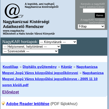
A legtöbb, ami tudható
Keresés a nagyKAR
Nagykanizsa kistérségéről
belső adatbázisában:
A nagyKAR honlapjai
Nagykanizsai Kistérségi
betűrendben:
Adatkezelő Rendszer
www.nagykar.hu
Működteti a Halis István Városi Könyvtár
NagyKAR honlapok:
Kezdőlap
»
Digitális gyűjtemény
»
Képtár
»
Nagykanizsa
Megyei Jogú Város közgyűlési jegyzőkönyvei
»
Nagykanizsa
Megyei Jogú Város közgyűlési jegyzőkönyve - 2005 11 10
soron kívüli.pdf
Előnézet
Adobe Reader letöltése
(PDF fájlokhoz)