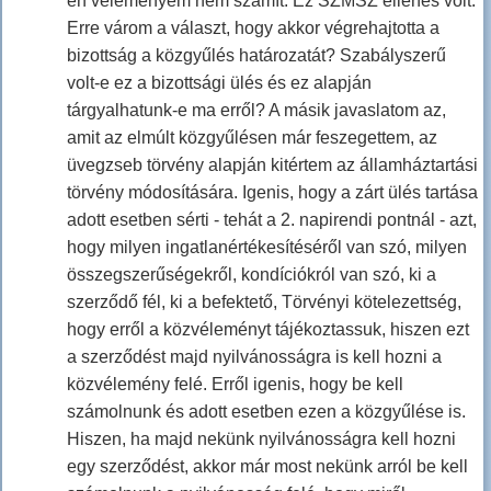
én véleményem nem számít. Ez SZMSZ ellenes volt.
Erre várom a választ, hogy akkor végrehajtotta a
bizottság a közgyűlés határozatát? Szabályszerű
volt-e ez a bizottsági ülés és ez alapján
tárgyalhatunk-e ma erről? A másik javaslatom az,
amit az elmúlt közgyűlésen már feszegettem, az
üvegzseb törvény alapján kitértem az államháztartási
törvény módosítására. Igenis, hogy a zárt ülés tartása
adott esetben sérti - tehát a 2. napirendi pontnál - azt,
hogy milyen ingatlanértékesítéséről van szó, milyen
összegszerűségekről, kondíciókról van szó, ki a
szerződő fél, ki a befektető, Törvényi kötelezettség,
hogy erről a közvéleményt tájékoztassuk, hiszen ezt
a szerződést majd nyilvánosságra is kell hozni a
közvélemény felé. Erről igenis, hogy be kell
számolnunk és adott esetben ezen a közgyűlése is.
Hiszen, ha majd nekünk nyilvánosságra kell hozni
egy szerződést, akkor már most nekünk arról be kell