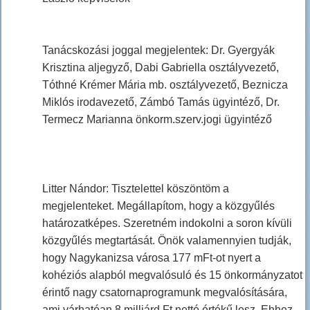
Tanácskozási joggal megjelentek: Dr. Gyergyák
Krisztina aljegyző, Dabi Gabriella osztályvezető,
Tóthné Krémer Mária mb. osztályvezető, Beznicza
Miklós irodavezető, Zámbó Tamás ügyintéző, Dr.
Termecz Marianna önkorm.szerv.jogi ügyintéző
Litter Nándor: Tisztelettel köszöntöm a
megjelenteket. Megállapítom, hogy a közgyűlés
határozatképes. Szeretném indokolni a soron kívüli
közgyűlés megtartását. Önök valamennyien tudják,
hogy Nagykanizsa városa 177 mFt-ot nyert a
kohéziós alapból megvalósuló és 15 önkormányzatot
érintő nagy csatornaprogramunk megvalósítására,
ami várhatóan 8 milliárd Ft nettó értékű lesz. Ehhez