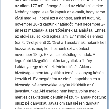
az állam 177 mFt támogatást ad az előkészületekre.
Néhány nappal ezelőtt kaptuk az e-mailt, hogy soron
kívül meg kell hozni azt a döntést, amit mi tudtunk,
november 18-ig kaptunk határidőt, mert december 2-
án lesz magának a szerződésnek az aláírása. Ehhez
az előkészületi költséghez, ami 177 millió és ehhez
(ez 75 %-ot jelent) 25 %-ot a Társulatnak, nekünk kell
hozzárakni, meg kell hoznunk ezt a döntést
november 18-ig. Ez volt az elsődleges indok. A
legutóbbi közgyűlésünkön tárgyaltuk a Thúry
Laktanya egy részének értékesítését. Akkor a
bizottságok nem tárgyalták a témát, az anyag későn
készült el. Ez megtörtént az elmúlt napokban és a
bizottsági véleményekkel együtt kiküldtük az új
javaslatunkat. Aki esetleg nem kapta volna meg -
mert ez csak tegnap délután készült -, annak hoztunk
plusz példányokat. Javaslom zárt ülésen tárgyalni.