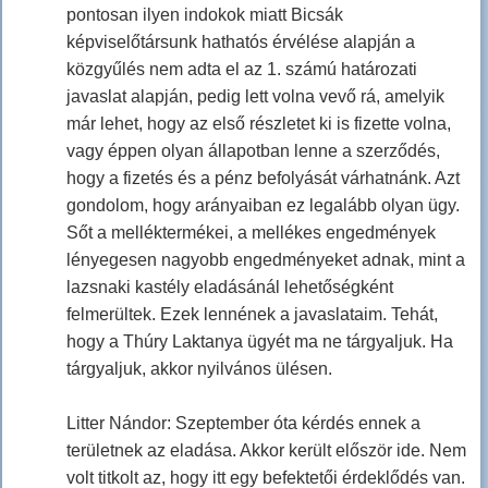
pontosan ilyen indokok miatt Bicsák
képviselőtársunk hathatós érvélése alapján a
közgyűlés nem adta el az 1. számú határozati
javaslat alapján, pedig lett volna vevő rá, amelyik
már lehet, hogy az első részletet ki is fizette volna,
vagy éppen olyan állapotban lenne a szerződés,
hogy a fizetés és a pénz befolyását várhatnánk. Azt
gondolom, hogy arányaiban ez legalább olyan ügy.
Sőt a melléktermékei, a mellékes engedmények
lényegesen nagyobb engedményeket adnak, mint a
lazsnaki kastély eladásánál lehetőségként
felmerültek. Ezek lennének a javaslataim. Tehát,
hogy a Thúry Laktanya ügyét ma ne tárgyaljuk. Ha
tárgyaljuk, akkor nyilvános ülésen.
Litter Nándor: Szeptember óta kérdés ennek a
területnek az eladása. Akkor került először ide. Nem
volt titkolt az, hogy itt egy befektetői érdeklődés van.