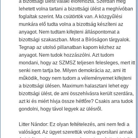
a bizottsági ülést valaki előrehozta. Szerdán meg
lehetett volna tartani a bizottsági ülést a meghívóban
foglaltak szerint. Ma csütörtök van. A közgyűlési
munkára elő tudta volna a bizottság készíteni az
anyagot. Nem tudtam kifejteni álláspontomat a
bizottsági szakaszban. Most a Bíróságon tárgyalok.
Tegnap az utolsó pillanatban kapom kézhez az
anyagot. Nem tudok hozzászólni. Azt tudom
mondani, hogy az SZMSZ teljesen felesleges, mert itt
senki nem tartja be. Milyen demokrácia az, ami itt
működik, hogy nem tudom a véleményemet kifejteni
a bizottsági ülésen. Maximum halasztani lehet egy
bizottsági ülést, de ami összehívásra került szerdára,
azt ki és miért hívja össze hétfőre? Csakis arra tudok
gondolni, hogy távol legyek az ülésről.
Litter Nándor: Ez olyan feltételezés, ami nem fedi a
valóságot. Az ügyet szerettük volna gyorsítani annak