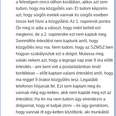
a feleségem nincs otthon korábban, akkor azt sem
tudom, hogy ma közgyűlés van. El tudom képzelni
azt, hogy sürgős esetek vannak és sürgős esetben
össze kell hívni a közgyűlést. Az 1. napirendi pontra
Ön meg is adta a választ, hogy miért kellett ezt
megtenni, de a 2. napirendre ezt nem kaptuk meg.
Semmiféle értesítést nem kaptunk arról, hogy
közgyűlés lesz ma. Nem tudom, hogy az SZMSZ-ben
hogyan szabályoztuk ezt a dolgot. Mutassa meg
valaki nekem azt, hogy a tegnapi nap este 9 óra előtti
értesítés - ami bent volt a postaládámban levél
borítékban – előtt kaptam valami értesítést arról, hogy
ma reggel 9 órakor közgyűlés lesz. Legalább
telefonon hívjanak fel. Ezt sem kaptam meg és
vannak még egy-ketten, akik nem kapták meg ezt az
értesítést. Ha én ma nem tudom úgy elrendezni a
dolgaimat, hogy el tudjak jönni – és úgy gondolom,
hogy vannak itt egy-ketten közöttünk, aki munkából