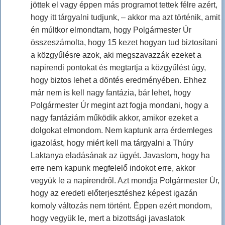
jöttek el vagy éppen más programot tettek félre azért,
hogy itt tárgyalni tudjunk, – akkor ma azt történik, amit
én múltkor elmondtam, hogy Polgármester Úr
összeszámolta, hogy 15 kezet hogyan tud biztosítani
a közgyűlésre azok, aki megszavazzák ezeket a
napirendi pontokat és megtartja a közgyűlést úgy,
hogy biztos lehet a döntés eredményében. Ehhez
már nem is kell nagy fantázia, bár lehet, hogy
Polgármester Úr megint azt fogja mondani, hogy a
nagy fantáziám működik akkor, amikor ezeket a
dolgokat elmondom. Nem kaptunk arra érdemleges
igazolást, hogy miért kell ma tárgyalni a Thúry
Laktanya eladásának az ügyét. Javaslom, hogy ha
erre nem kapunk megfelelő indokot erre, akkor
vegyük le a napirendről. Azt mondja Polgármester Úr,
hogy az eredeti előterjesztéshez képest igazán
komoly változás nem történt. Éppen ezért mondom,
hogy vegyük le, mert a bizottsági javaslatok