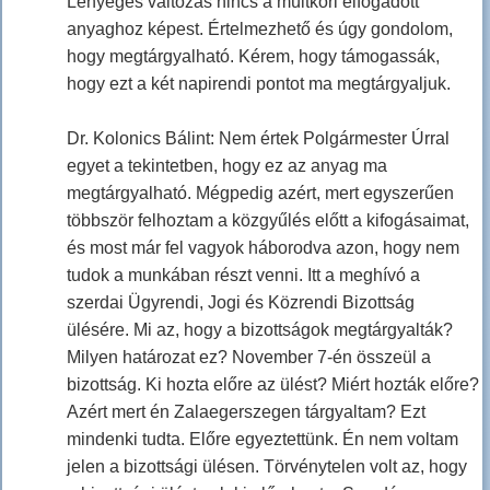
Lényeges változás nincs a múltkori elfogadott
anyaghoz képest. Értelmezhető és úgy gondolom,
hogy megtárgyalható. Kérem, hogy támogassák,
hogy ezt a két napirendi pontot ma megtárgyaljuk.
Dr. Kolonics Bálint: Nem értek Polgármester Úrral
egyet a tekintetben, hogy ez az anyag ma
megtárgyalható. Mégpedig azért, mert egyszerűen
többször felhoztam a közgyűlés előtt a kifogásaimat,
és most már fel vagyok háborodva azon, hogy nem
tudok a munkában részt venni. Itt a meghívó a
szerdai Ügyrendi, Jogi és Közrendi Bizottság
ülésére. Mi az, hogy a bizottságok megtárgyalták?
Milyen határozat ez? November 7-én összeül a
bizottság. Ki hozta előre az ülést? Miért hozták előre?
Azért mert én Zalaegerszegen tárgyaltam? Ezt
mindenki tudta. Előre egyeztettünk. Én nem voltam
jelen a bizottsági ülésen. Törvénytelen volt az, hogy