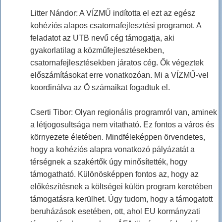
Litter Nándor: A VÍZMŰ indította el ezt az egész
kohéziós alapos csatornafejlesztési programot. A
feladatot az UTB nevű cég támogatja, aki
gyakorlatilag a közműfejlesztésekben,
csatornafejlesztésekben járatos cég. Ők végeztek
előszámításokat erre vonatkozóan. Mi a VÍZMŰ-vel
koordinálva az Ő számaikat fogadtuk el.
Cserti Tibor: Olyan regionális programról van, aminek
a létjogosultsága nem vitatható. Ez fontos a város és
környezete életében. Mindféleképpen örvendetes,
hogy a kohéziós alapra vonatkozó pályázatát a
térségnek a szakértők úgy minősítették, hogy
támogatható. Különösképpen fontos az, hogy az
előkészítésnek a költségei külön program keretében
támogatásra kerülhet. Úgy tudom, hogy a támogatott
beruházások esetében, ott, ahol EU kormányzati