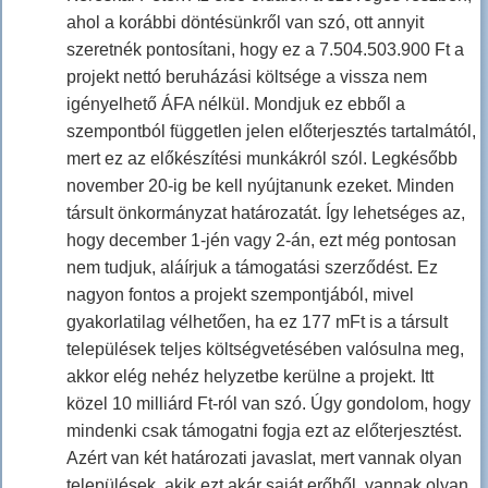
ahol a korábbi döntésünkről van szó, ott annyit
szeretnék pontosítani, hogy ez a 7.504.503.900 Ft a
projekt nettó beruházási költsége a vissza nem
igényelhető ÁFA nélkül. Mondjuk ez ebből a
szempontból független jelen előterjesztés tartalmától,
mert ez az előkészítési munkákról szól. Legkésőbb
november 20-ig be kell nyújtanunk ezeket. Minden
társult önkormányzat határozatát. Így lehetséges az,
hogy december 1-jén vagy 2-án, ezt még pontosan
nem tudjuk, aláírjuk a támogatási szerződést. Ez
nagyon fontos a projekt szempontjából, mivel
gyakorlatilag vélhetően, ha ez 177 mFt is a társult
települések teljes költségvetésében valósulna meg,
akkor elég nehéz helyzetbe kerülne a projekt. Itt
közel 10 milliárd Ft-ról van szó. Úgy gondolom, hogy
mindenki csak támogatni fogja ezt az előterjesztést.
Azért van két határozati javaslat, mert vannak olyan
települések, akik ezt akár saját erőből, vannak olyan