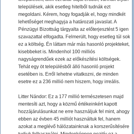
települések, akik esetleg hitelből tudnák ezt
megoldani. Kérem, hogy fogadják el, hogy mindkét
lehetőséget meghagyja a határozati javaslat. A
Pénzügyi Bizottság tárgyalta az előterjesztést 5 igen
szavazattal elfogadta. Felmerült, hogy esetleg túl sok
ez a költség. Én láttam már más hasonló projekteket,
kisebbeket is. Mindenhol 100 milliós
nagyságrendűek ezek az előkészítési költségek.
Tehát egy öt településből álló hasonló projekt
esetében is. Erről lehetne vitatkozni, de minden
esetre ez a 236 millió nem hiszem, hogy irreális.
Litter Nándor: Ez a 177 millió természetesen majd
mentesíti azt, hogy a közmű értékeinkért kapott
hozzájárulásunkat ne erre használjuk fel mint, ahogy
ebben az évben 45 milliót használtuk fel, hanem
azokat a meglévő hálózatainknak a korszerűsítésére
tudjuk felhasználni. Mindenképpen pozitív ez a