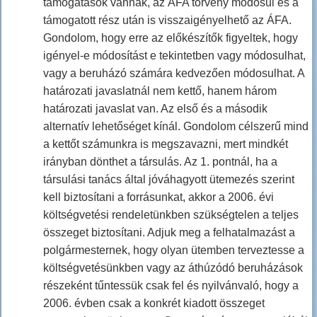
támogatások vannak, az ÁFA törvény módosul és a
támogatott rész után is visszaigényelhető az ÁFA.
Gondolom, hogy erre az előkészítők figyeltek, hogy
igényel-e módosítást e tekintetben vagy módosulhat,
vagy a beruházó számára kedvezően módosulhat. A
határozati javaslatnál nem kettő, hanem három
határozati javaslat van. Az első és a második
alternatív lehetőséget kínál. Gondolom célszerű mind
a kettőt számunkra is megszavazni, mert mindkét
irányban dönthet a társulás. Az 1. pontnál, ha a
társulási tanács által jóváhagyott ütemezés szerint
kell biztosítani a forrásunkat, akkor a 2006. évi
költségvetési rendeletünkben szükségtelen a teljes
összeget biztosítani. Adjuk meg a felhatalmazást a
polgármesternek, hogy olyan ütemben terveztesse a
költségvetésünkben vagy az áthúzódó beruházások
részeként tűntessük csak fel és nyilvánvaló, hogy a
2006. évben csak a konkrét kiadott összeget