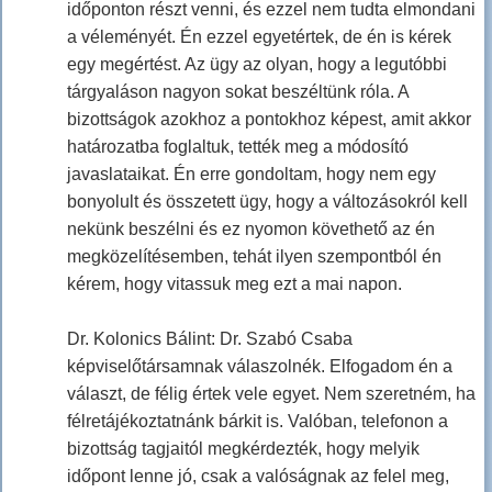
időponton részt venni, és ezzel nem tudta elmondani
a véleményét. Én ezzel egyetértek, de én is kérek
egy megértést. Az ügy az olyan, hogy a legutóbbi
tárgyaláson nagyon sokat beszéltünk róla. A
bizottságok azokhoz a pontokhoz képest, amit akkor
határozatba foglaltuk, tették meg a módosító
javaslataikat. Én erre gondoltam, hogy nem egy
bonyolult és összetett ügy, hogy a változásokról kell
nekünk beszélni és ez nyomon követhető az én
megközelítésemben, tehát ilyen szempontból én
kérem, hogy vitassuk meg ezt a mai napon.
Dr. Kolonics Bálint: Dr. Szabó Csaba
képviselőtársamnak válaszolnék. Elfogadom én a
választ, de félig értek vele egyet. Nem szeretném, ha
félretájékoztatnánk bárkit is. Valóban, telefonon a
bizottság tagjaitól megkérdezték, hogy melyik
időpont lenne jó, csak a valóságnak az felel meg,