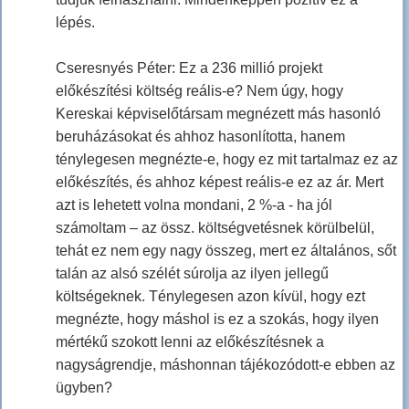
lépés.
Cseresnyés Péter: Ez a 236 millió projekt
előkészítési költség reális-e? Nem úgy, hogy
Kereskai képviselőtársam megnézett más hasonló
beruházásokat és ahhoz hasonlította, hanem
ténylegesen megnézte-e, hogy ez mit tartalmaz ez az
előkészítés, és ahhoz képest reális-e ez az ár. Mert
azt is lehetett volna mondani, 2 %-a - ha jól
számoltam – az össz. költségvetésnek körülbelül,
tehát ez nem egy nagy összeg, mert ez általános, sőt
talán az alsó szélét súrolja az ilyen jellegű
költségeknek. Ténylegesen azon kívül, hogy ezt
megnézte, hogy máshol is ez a szokás, hogy ilyen
mértékű szokott lenni az előkészítésnek a
nagyságrendje, máshonnan tájékozódott-e ebben az
ügyben?