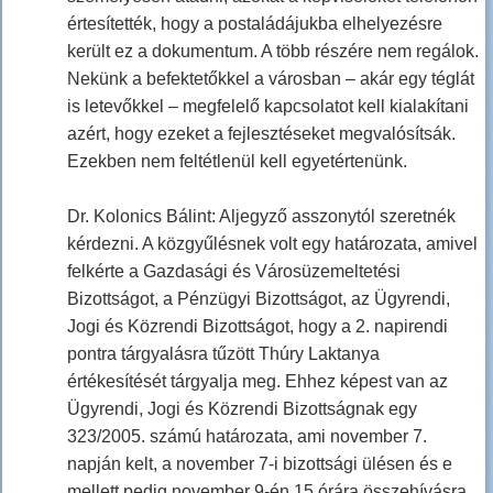
értesítették, hogy a postaládájukba elhelyezésre
került ez a dokumentum. A több részére nem regálok.
Nekünk a befektetőkkel a városban – akár egy téglát
is letevőkkel – megfelelő kapcsolatot kell kialakítani
azért, hogy ezeket a fejlesztéseket megvalósítsák.
Ezekben nem feltétlenül kell egyetértenünk.
Dr. Kolonics Bálint: Aljegyző asszonytól szeretnék
kérdezni. A közgyűlésnek volt egy határozata, amivel
felkérte a Gazdasági és Városüzemeltetési
Bizottságot, a Pénzügyi Bizottságot, az Ügyrendi,
Jogi és Közrendi Bizottságot, hogy a 2. napirendi
pontra tárgyalásra tűzött Thúry Laktanya
értékesítését tárgyalja meg. Ehhez képest van az
Ügyrendi, Jogi és Közrendi Bizottságnak egy
323/2005. számú határozata, ami november 7.
napján kelt, a november 7-i bizottsági ülésen és e
mellett pedig november 9-én 15 órára összehívásra