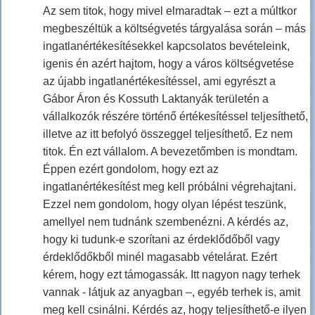
Az sem titok, hogy mivel elmaradtak – ezt a múltkor
megbeszéltük a költségvetés tárgyalása során – más
ingatlanértékesítésekkel kapcsolatos bevételeink,
igenis én azért hajtom, hogy a város költségvetése
az újabb ingatlanértékesítéssel, ami egyrészt a
Gábor Áron és Kossuth Laktanyák területén a
vállalkozók részére történő értékesítéssel teljesíthető,
illetve az itt befolyó összeggel teljesíthető. Ez nem
titok. Én ezt vállalom. A bevezetőmben is mondtam.
Éppen ezért gondolom, hogy ezt az
ingatlanértékesítést meg kell próbálni végrehajtani.
Ezzel nem gondolom, hogy olyan lépést teszünk,
amellyel nem tudnánk szembenézni. A kérdés az,
hogy ki tudunk-e szorítani az érdeklődőből vagy
érdeklődőkből minél magasabb vételárat. Ezért
kérem, hogy ezt támogassák. Itt nagyon nagy terhek
vannak - látjuk az anyagban –, egyéb terhek is, amit
meg kell csinálni. Kérdés az, hogy teljesíthető-e ilyen