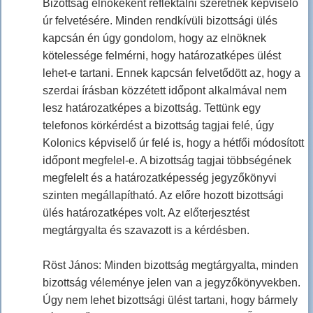
Bizottság elnökeként reflektálni szeretnék képviselő
úr felvetésére. Minden rendkívüli bizottsági ülés
kapcsán én úgy gondolom, hogy az elnöknek
kötelessége felmérni, hogy határozatképes ülést
lehet-e tartani. Ennek kapcsán felvetődött az, hogy a
szerdai írásban közzétett időpont alkalmával nem
lesz határozatképes a bizottság. Tettünk egy
telefonos körkérdést a bizottság tagjai felé, úgy
Kolonics képviselő úr felé is, hogy a hétfői módosított
időpont megfelel-e. A bizottság tagjai többségének
megfelelt és a határozatképesség jegyzőkönyvi
szinten megállapítható. Az előre hozott bizottsági
ülés határozatképes volt. Az előterjesztést
megtárgyalta és szavazott is a kérdésben.
Röst János: Minden bizottság megtárgyalta, minden
bizottság véleménye jelen van a jegyzőkönyvekben.
Úgy nem lehet bizottsági ülést tartani, hogy bármely