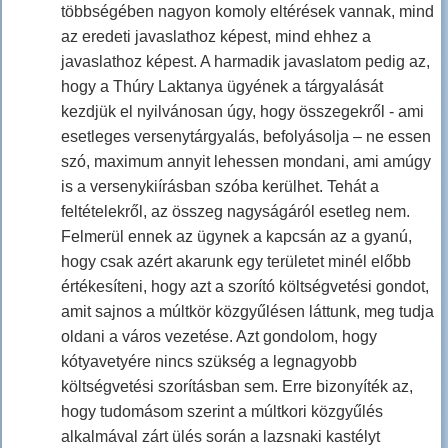
többségében nagyon komoly eltérések vannak, mind
az eredeti javaslathoz képest, mind ehhez a
javaslathoz képest. A harmadik javaslatom pedig az,
hogy a Thúry Laktanya ügyének a tárgyalását
kezdjük el nyilvánosan úgy, hogy összegekről - ami
esetleges versenytárgyalás, befolyásolja – ne essen
szó, maximum annyit lehessen mondani, ami amúgy
is a versenykiírásban szóba kerülhet. Tehát a
feltételekről, az összeg nagyságáról esetleg nem.
Felmerül ennek az ügynek a kapcsán az a gyanú,
hogy csak azért akarunk egy területet minél előbb
értékesíteni, hogy azt a szorító költségvetési gondot,
amit sajnos a múltkör közgyűlésen láttunk, meg tudja
oldani a város vezetése. Azt gondolom, hogy
kótyavetyére nincs szükség a legnagyobb
költségvetési szorításban sem. Erre bizonyíték az,
hogy tudomásom szerint a múltkori közgyűlés
alkalmával zárt ülés során a lazsnaki kastélyt