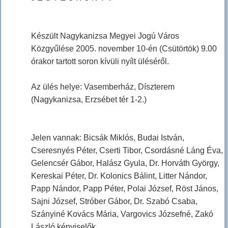
Készült Nagykanizsa Megyei Jogú Város
Közgyűlése 2005. november 10-én (Csütörtök) 9.00
órakor tartott soron kívüli nyílt üléséről.
Az ülés helye: Vasemberház, Díszterem
(Nagykanizsa, Erzsébet tér 1-2.)
Jelen vannak: Bicsák Miklós, Budai István,
Cseresnyés Péter, Cserti Tibor, Csordásné Láng Éva,
Gelencsér Gábor, Halász Gyula, Dr. Horváth György,
Kereskai Péter, Dr. Kolonics Bálint, Litter Nándor,
Papp Nándor, Papp Péter, Polai József, Röst János,
Sajni József, Stróber Gábor, Dr. Szabó Csaba,
Szányiné Kovács Mária, Vargovics Józsefné, Zakó
László képviselők