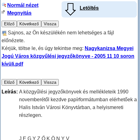
Normál nézet
Letöltés
Megnyitás
Sajnos, az Ön készülékén nem lehetséges a fájl
előnézete.
Kérjük, töltse le, és úgy tekintse meg:
Nagykanizsa Megyei
Jogú Város közgyűlési jegyzőkönyve - 2005 11 10 soron
kívüli.pdf
Leírás:
A közgyűlési jegyzőkönyvek és mellékleteik 1990
novemberétől kezdve papírformátumban elérhetőek a
Halis István Városi Könyvtárban, a helyismereti
részlegen.
J E G Y Z Ő K Ö N Y V