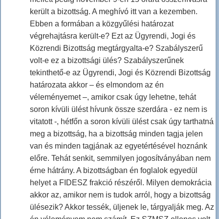
került a bizottság. A meghívó itt van a kezemben.
Ebben a formában a közgyűlési határozat
végrehajtásra került-e? Ezt az Ügyrendi, Jogi és
Közrendi Bizottság megtárgyalta-e? Szabályszerű
volt-e ez a bizottsági ülés? Szabályszerűnek
tekinthető-e az Ügyrendi, Jogi és Közrendi Bizottság
határozata akkor – és elmondom az én
véleményemet –, amikor csak úgy lehetne, tehát
soron kívüli ülést hívunk össze szerdára - ez nem is
vitatott -, hétfőn a soron kívüli ülést csak úgy tarthatná
meg a bizottság, ha a bizottság minden tagja jelen
van és minden tagjának az egyetértésével hoznánk
előre. Tehát senkit, semmilyen jogosítványában nem
érne hátrány. A bizottságban én foglalok egyedül
helyet a FIDESZ frakció részéről. Milyen demokrácia
akkor az, amikor nem is tudok arról, hogy a bizottság
ülésezik? Akkor tessék, üljenek le, tárgyalják meg. Az