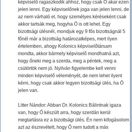
képviselő ragaszkodik ahhoz, hogy csak Ő akar ezen
jelen lenni. Egy képviselőnek joga van jelen lenni, de
az nem várható el, hogy személyes kéréseként csak
akkor tartsák meg, hogyha Ő is ott lehet. Egy
bizottsági ülésnél, mondjuk egy 9 fős bizottságnál 5
főnél már a bizottság határozatképes, mert ilyen
értelemben, ahogy Kolonics képviselőtársam
mondta, akkor bármely képviselő mondhatná azt,
hogy őneki meg a szerda, meg a péntek, meg a
csütörtök nem jó. Nyilván figyelembe kell venni
minden képviselő véleményét, de nem lehet ilyent
kérni, hogy csak akkor legyen bizottsági ülés, ha Ő
jelen van.
Litter Nándor: Abban Dr. Kolonics Bálintnak igaza
van, hogy Ő készült arra, hogy szerdán kerül
megtartásra ez a bizottsági ülés. Én nem kifogásolom
azt az észrevételt, hogy Ő nem tudott a más