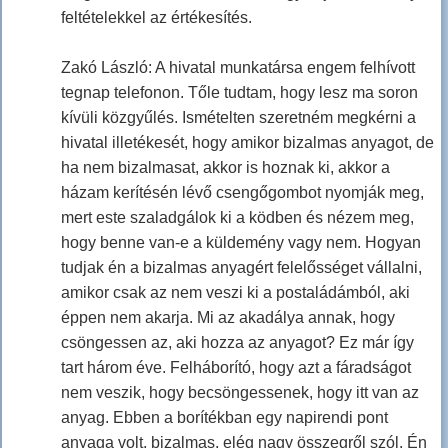
feltételekkel az értékesítés.
Zakó László: A hivatal munkatársa engem felhívott
tegnap telefonon. Tőle tudtam, hogy lesz ma soron
kívüli közgyűlés. Ismételten szeretném megkérni a
hivatal illetékesét, hogy amikor bizalmas anyagot, de
ha nem bizalmasat, akkor is hoznak ki, akkor a
házam kerítésén lévő csengőgombot nyomják meg,
mert este szaladgálok ki a ködben és nézem meg,
hogy benne van-e a küldemény vagy nem. Hogyan
tudjak én a bizalmas anyagért felelősséget vállalni,
amikor csak az nem veszi ki a postaládámból, aki
éppen nem akarja. Mi az akadálya annak, hogy
csöngessen az, aki hozza az anyagot? Ez már így
tart három éve. Felháborító, hogy azt a fáradságot
nem veszik, hogy becsöngessenek, hogy itt van az
anyag. Ebben a borítékban egy napirendi pont
anyaga volt, bizalmas, elég nagy összegről szól. Én