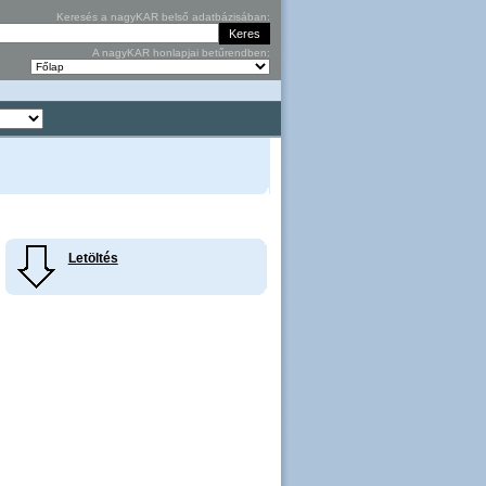
Keresés a nagyKAR belső adatbázisában:
A nagyKAR honlapjai betűrendben:
Letöltés