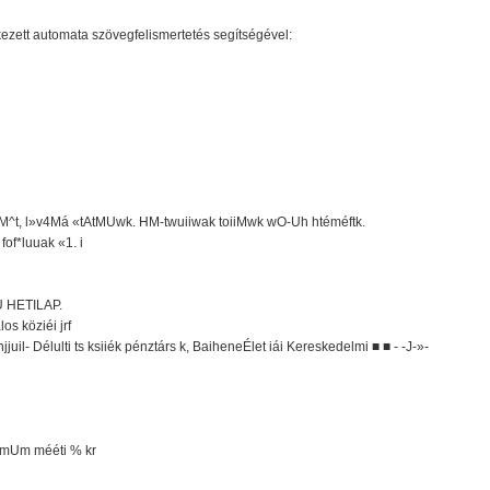
ezett automata szövegfelismertetés segítségével:
MM^t, l»v4Má «tAtMUwk. HM-twuiiwak toiiMwk wO-Uh htéméftk.
fof*luuak «1. i
 HETILAP.
os köziéi jrf
uil- Délulti ts ksiiék pénztárs k, BaiheneÉlet iái Kereskedelmi ■ ■ - -J-»-
tl mUm mééti % kr