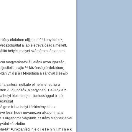
iöoy életében olj| jelenté* keny idő ez,
 szolgáltat a láp életrevalósága mellett.
álltá hélyét, melyei számára a társadalmi
gjcai magyarásatol áll elénk azon igazság,
eljesített a sajtó % közönség érdekében,
án y\\ ó p á r t-fogolása a sajtóval sjze&íb
a sajtéra, nélküle el nem lehet, fia a
tek külöjubözók. A nagy napi 1 a-j>ok a z.
 helyi élet mindjen, fontossággal b i ró
ladatukat
sé gn e k is a helyf körülményekhez
egy éve lesz, hogy ugyanezen alkalommal s
ve s organoma vagyunk. fiz irány s ennek elvei
gválni késztetőe.
4á* ■unkbaníég in e g j e I e n n I, m i n e k