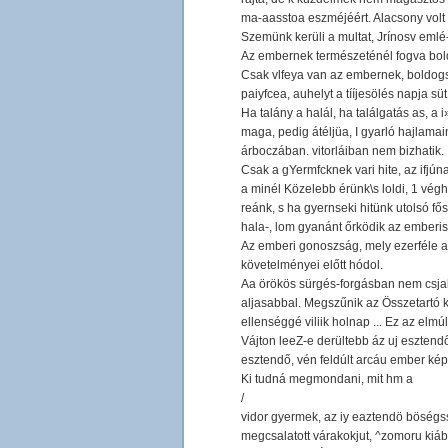
ma-aasstoa eszméjéért. Alacsony volt 
Szemünk kerüli a multat, Jrínosv emlé
Az embernek természeténél fogva boldo
Csak vlfeya van az embernek, boldogsá
paiyfcea, auhelyt a tííjesölés napja s
Ha talány a halál, ha találgatás as, a 
maga, pedig átéljüa, I gyarló hajlama
árboczában. vitorláiban nem bizhatik.
Csak a gYermfcknek vari hite, az ifjún
a minél Közelebb érünk\s loldi, 1 végh
reánk, s ha gyernseki hitünk utolsó f
hala-, lom gyanánt őrködik az emberi
Az emberi gonoszság, mely ezerféle al
követelményei előtt hódol.
Aa örökös sürgés-forgásban nem csjak
aljasabbal. Megszűnik az Összetartó köt
ellenséggé viliik holnap ... Ez az elm
Vájton leeZ-e derültebb áz uj esztendő
esztendő, vén feldúlt arcáu ember képéb
Ki tudná megmondani, mit hm a
/
vidor gyermek, az iy eaztendö böségss
megcsalatott várakokjut, ^zomoru kiáb