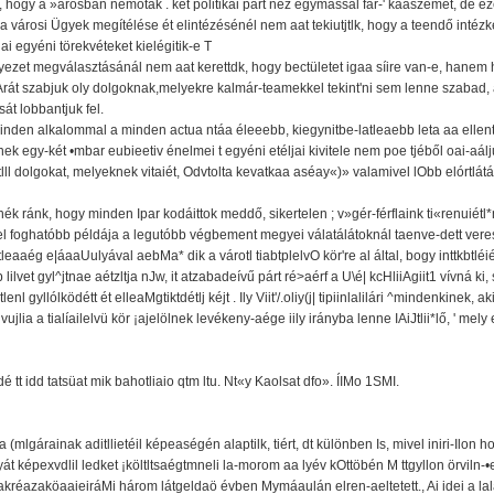
k, hogy a »árosban nemotak . két politikai párt néz egymással far-' kaaszemet, de ez
 a városi Ügyek megítélése ét elintézésénél nem aat tekiutjtlk, hogy a teendő inté
i egyéni törekvéteket kielégitik-e T
rnyezet megválasztásánál nem aat kerettdk, hogy bectületet igaa síire van-e, hanem h
 Arát szabjuk oly dolgoknak,melyekre kalmár-teamekkel tekint'ni sem lenne szabad
át lobbantjuk fel.
minden alkalommal a minden actua ntáa éleeebb, kiegynitbe-latleaebb leta aa ellent
 egy-két •mbar eubieetiv énelmei t egyéni etéljai kivitele nem poe tjéből oai-aáljuk
 dolgokat, melyeknek vitaiét, Odvtolta kevatkaa aséay«)» valamivel lObb elórtlátát ét 
 ránk, hogy minden Ipar kodáittok meddő, sikertelen ; v»gér-férflaink ti«renuiétl*ne
el foghatóbb példája a legutóbb végbement megyei válatálátoknál taenve-dett veres
leaaég e|áaaUulyával aebMa* dik a várotl tiabtplelvO kör're al által, bogy inttkbtléi
b lilvet gyl^jtnae aétzltja nJw, it atzabadeívű párt ré>aérf a U\é| kcHliiAgiit1 vívná ki, sa
 gyllólködétt ét elleaMgtiktdétlj kéjt . Ily Viit'/.oliy(j| tipiinlalilári ^mindenkinek, ak
, vujlia a tialíailelvü kör ¡ajelölnek levékeny-aége iily irányba lenne IAiJtlii*lő, ' me
é tt idd tatsüat mik bahotliaio qtm ltu. Nt«y Kaolsat dfo». ÍIMo 1SMI.
(mlgárainak aditllietéil képeaségén alaptilk, tiért, dt különben Is, mivel iniri-Il
yát képexvdlil ledket ¡költltsaégtmneli la-morom aa lyév kOttöbén M ttgyllon örviln-•ete
 éa llakréazaköaaieiráMi három látgeldaö évben Mymáaulán elren-aeltetett., Ai idei a lal