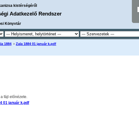
kanizsa kistérségéről
ségi Adatkezelő Rendszer
osi Könyvtár
la 1884
»
Zala 1884 01 január k.pdf
 fájl előnézete.
4 01 január k.pdf