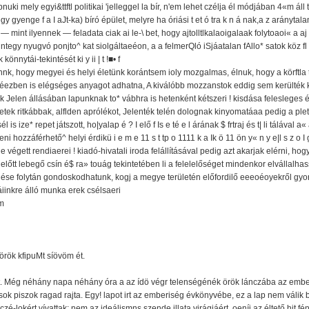
uki mely egyi&ttftl politikai 'jelleggel la bír, n'em lehet czélja él módjában 4«m áll 
egy gyenge f a I aJt-ka) bíró épület, melyre ha óriási t et ó tra k n á nak,a z arányt
 — mint ilyennek — feladata ciak ai le-\ bet, hogy ajtolltlkalaoigalaak folytoaoi« a a
gy nyugvó ponjto^ kat siolgáltaeéon, a a felmerQló iSjáatalan fAllo* satok köz fl 
könnytái-tekintését ki y ii | t !■• f
nnk, hogy megyei és helyi életünk korántsem ioly mozgalmas, élnuk, hogy a körftla 
ezben is elégséges anyagot adhatna, A kiválóbb mozzanstok eddig sem kerülték ki 
Jelen állásában lapunknak to* vábhra is hetenként kétszeri ! kisdása felesleges éi
tek ritkábbak, alflden aprólékot, Jelenték telén dolognak kinyomatáaa pedig a ple
is ize* repet játszott, ho|yalap é ? I elő f Is e té e l árának $ frtraj és t| li tálával a«
zzáférhető^ helyi érdikü i e m e 11 s t tp o 1111 k a Ik ö 11 ön y« n y e|l s z o I g á 
 végett rendiaerei ! kiadó-hivatali iroda felállításával pedig azt akarjak elérni, h
lőtt lebegő csín é$ ra» touág tekintetében li a felelelőséget mindenkor elvállalha
ése folytán gondoskodhatunk, kogj a megye területén előfordilő eeeoéoyekről gyor
iinkre álló munka erek csélsaeri
m
a örök kfipuMt síövöm ét.
át. Még néhány napa néhány óra a az ídö végr telenségénék örök lánczába az embe
, sok piszok ragad rajta. Egy! lapot irt az emberiség évkönyvébe, ez a lap nem vál
é-lokért vívattak; nem az ideálismns szende illata virágjáért, oeníi az éltető hit f