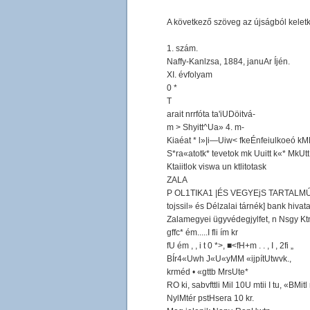
A következő szöveg az újságból keletk
1. szám.
Naffy-Kanlzsa, 1884, januAr Íjén.
XI. évfolyam
0 *
T
arait nrrfóta ta'iUDöitvá-
m > Shyitt^Ua» 4. m-
Kiaéat * l»|i—Uiw< fkeÉnfeiulkoeó k
S*ra«atotk* tevetok mk Uuitt k«* MkUtt 
Ktaiitlok viswa un ktlitotask
ZALA
P OL1TIKA1 |ÉS VEGYEjS TARTALMÚ
tojssil» és Délzalai tárnék] bank hivatal
Zalamegyei ügyvédegjylfet, n Nsgy Ktnjj
gffc* ém.....I fli ím kr
fU ém , , i t 0 *>, ■<fH+m . . , I , 2fi „
BÍr4«Uwh J«U«yMM «ijpítUtwvk.,
krméd • «gttb MrsUte*
RO ki, sabvfttli Mil 10U mtii I tu, «BMi
NylMtér pstHsera 10 kr.