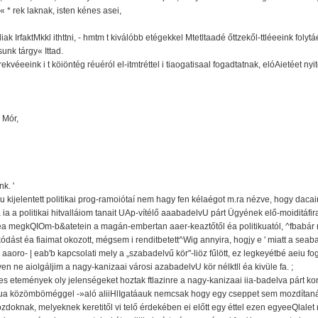
 * rek laknak, isten kénes asei,
iak IrfaktMkkl ithttni, - hmtm t kiválóbb etégekkel Mtetltaadé őttzekől-ttléeeink folytá
sunk tárgy« Ittad.
éeeink i t köiöntég réuéról el-itmtréttel i tiaogatisaal fogadtatnak, elóAietéet nyitó
 Mór,
k. '
líau kijelentett politikai prog-ramoiótaí nem hagy fen kélaégot m.ra nézve, hogy dacaira
ia a politikai hitvalláiom tanait UAp-vítélő aaabadelvU párt Ügyének elő-moiditáfir
m éa megkQIOm-b&atetein a magán-embertan aaer-keaztőtől éa politikuatól, ^fbab
dást éa fiaimat okozott, mégsem i renditbetett^Wig annyira, hogjy e ' miatt a seaba
aoro- | eab'b kapcsolati mely a „szabadelvű kör"-liöz fűlött, ez legkeyétbé aeiu fog
íven ne aiolgáljim a nagy-kanizaai városi azabadelvU kör nélktll éa kivüle fa. ;
s etemények oly jelenségeket hoztak ftlazinre a nagy-kanizaai iia-badelva párt kor
oioua közömböméggel -»aló aliiHlIgatáauk nemcsak hogy egy cseppet sem mozdítaná a
ozdoknak, melyeknek keretitől vi telő érdekében ei előtt egy éttel ezen egyeeQlalet