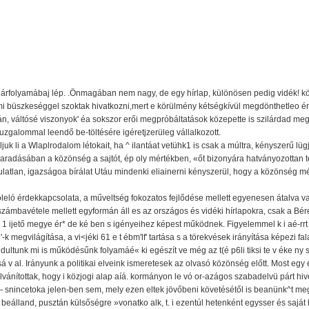
k árfolyamábaj lép. .Önmagában nem nagy, de egy hírlap, különösen pedig vidék! kös
 büszkeséggel szoktak hivatkozni,mert e körülmény kétségkívül megdönthetleo érvet
án, váltósé viszonyok' éa sokszor erői megpróbáltatások közepette is szilárdad meg
 buzgalommal leendő be-töltésére igéretjzerüleg vállalkozott.
ljuk li a Wlaplrodalom létokait, ha ^ ilantáat vetühk1 is csak a múltra, kényszerű lü
aradásában a közönség a sajtót, ép oly mértékben, «őt bizonyára hatványozottan t
ulatlan, igazságoa bírálat Utáu mindenki eliainerni kényszerül, hogy a közönség mélt
leló érdekkapcsolata, a műveltség fokozatos fejlődése mellett egyenesen átalva van 
ámbavétele mellett egyformán áll es az országos és vidéki hírlapokra, csak a Bére
 j 1 ijető megye ér* de ké ben s igényeihez képest működnek. Figyelemmel k i aé-rrt a
j'-k megvilágítása, a vi<jéki 61 e t ébm'lf' tartása s a törekvések irányítása képezi fa
ultunk mi is működésűnk folyamáé« ki egészít ve még az t(é p6li tiksi te v éke ny 
j tá sá v al. Irányunk a politikai elveink ismeretesek az olvasó közönség előtt. Most 
nyilvánítottak, hogy i közjogi alap aíá. kormányon le vó or-azágos szabadelvü párt hi
, — snincetoka jelen-ben sem, mely ezen eltek jövőbeni követésétől is beanünk^t me
álland, pusztán külsőségre »vonatko alk, t. i ezentúl hetenként egysser és saját kla