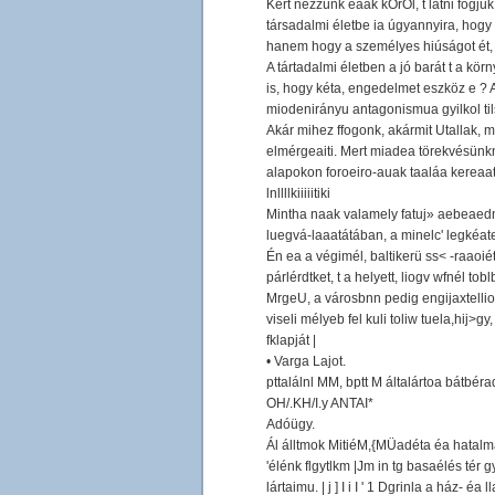
Kert nézzünk eaak kOrOl, t látni fogju
társadalmi életbe ia úgyannyira, hogy
hanem hogy a személyes hiúságot ét, a
A tártadalmi életben a jó barát t a kö
is, hogy kéta, engedelmet eszköz e ?
miodenirányu antagonismua gyilkol tils
Akár mihez ffogonk, akármit Utallak, 
elmérgeaiti. Mert miadea törekvésünknek
alapokon foroeiro-auak taaláa kereaatlll
lnllllkiiiiitiki
Mintha naak valamely fatuj» aebeaednék
luegvá-laaatátában, a minelc' legkéat
Én ea a végimél, baltikerü ss< -raaoiét
párlérdtket, t a helyett, liogv wfnél tobl
MrgeU, a városbnn pedig engijaxtelliotlenl
viseli mélyeb fel kuli toliw tuela,hij>gy
fklapját |
• Varga Lajot.
pttalálnl MM, bptt M általártoa bátbérad
OH/.KH/I.y ANTAI*
Adóügy.
Ál álltmok MitiéM,{MÜadéta éa hatalma 
'élénk flgytlkm |Jm in tg basaélés tér g
lártaimu. | j ] I i I ' 1 Dgrinla a ház-