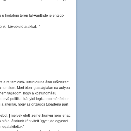
é u Irodalom terén fal-■aríltndé jelentégtk
nk I követkeió árakkal: ' '
 a rajtam olkö-Teteit ioiuria által előidézett
a itenttlem. Mert éten igazságtalan éa aulyoa
ár nem tagadom, hogy a köztunomáau
delvü politikai iránytól legkiaebb mértékben
ja alterilai, hogy az ortzágos tubádéira párt
éból, | melyek előtt izemet hunyni nem lehat,
ló ai általunk kép vitelt ügyet, de egyeaei
 megalakítottuk^