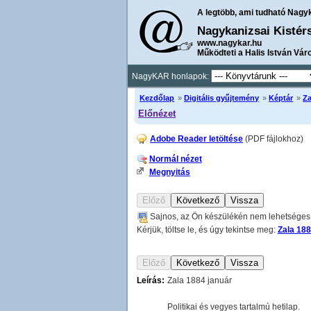
A legtöbb, ami tudható Nagy
Nagykanizsai Kistér
www.nagykar.hu
Működteti a Halis István Vár
NagyKAR honlapok:
Kezdőlap
»
Digitális gyűjtemény
»
Képtár
»
Za
Előnézet
Adobe Reader letöltése
(PDF fájlokhoz)
Normál nézet
Megnyitás
Sajnos, az Ön készülékén nem lehetséges a
Kérjük, töltse le, és úgy tekintse meg:
Zala 188
Leírás:
Zala 1884 január
Politikai és vegyes tartalmú hetilap.