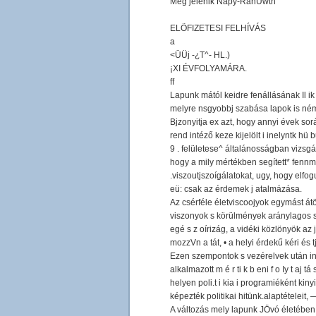
Meg jelenik Napy-RanUwtn
ELÖFIZETESI FELHÍVÁS
a
<ÜÜj -¿T^- HL.)
¡XI ÉVFOLYAMÁRA.
ff
Lapunk mától keidre fenállásának Il i
melyre nsgyobbj szabása lapok is némi
Bjzonyitja ex azt, hogy annyi évek sor
rend intéző keze kijelölt i inelyntk hü
9 . felületese^ általánosságban vizsgá
hogy a mily mértékben segített* fennm
.viszoutjszoígálatokat, ugy, hogy elfog
eü: csak az érdemek j atalmázása.
Az csérféle életviscoojyok egymást átö
viszonyok s körülmények aránylagos sz
egé s z oírizág, a vidéki közlönyök az
mozzVn a tát, • a helyi érdekű kéri és t
Ezen szempontok s vezérelvek után ind
alkalmazott m é r ti k b eni f o Iy t a
helyen poli.t i kia i programiéként ki
képezték politikai hitünk.alaptételeit
A változás mely lapunk JÖvó életében be