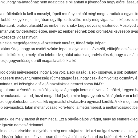
senki, hogy ha-latadónaz nem adatott bele pillantani a jövendőbb hogy előre lássa, a
 erőltetnünk ia kell a mosolyt, tépett reményeinkből még! megmaradtak «.egyes fo
keblünk egyik rejteti ingában egy Ittp-tos levélke, mely még vigaastalni képes ezer
s bia-aunk jórafordulásábM as emberi sorsnak» Légy üdvös uj esztendő. Mosolyod ű
llsntanunk fgv derültebb égbe, mely az emberiségnek töbp örömet As kevesebb g
közepette vigaszt nyqjt
belnek a megelégedést,a képzeletnek merész, tündérbáju képeit.
, akkor ^deje hogy aa asótét szürke lepel, melyet a mult év szőtt, eltűnjön emlékase
tt lelkünkre, a mely után felébredve, hálát adunk a gondviselések, hogy csak álo
 es jogegyenlőség derült magaslataiból k a kö-
jog-tiprás mélységeibe; hogy álom volt, a'sok gaság, a sok issonyai. a sok jogtalan
pÁdaeserü magyar türelmesség rút megtagadása, hogy csak álom volt az ocsmány 
 mindaz, mi kétségbe qjté\a jó hazafiakst a nemzet sorsa fbMXt.
alanra, a ^vedés nem ölök, az igazság napja keresetül veri a felhőket, Legyen há
evonulásodat tartod, hozd megaddal [azt, a mire legnagyobb szükségünk van ■ béké
e egyetértésben azokat, kik egymástól elválasztva egymást kerülik. A kik meg ne
 egymáshoz, tatán méltányosság köre-tendi a megismerést, a méltányosságot beos
nak, de mely siMket át nem hetia. Ezt a büvőe-bájos virágot, mely as emberek leg
tr igazán nemes érteimmel.
inted el a szivekbe, melyekben még nem sfujadzott tel azt aa igazi szeretetet, melyn
 frissén, üdén, mert föiytonoean éhet és táplál, mely featart éa boléogit Hozz békét, 