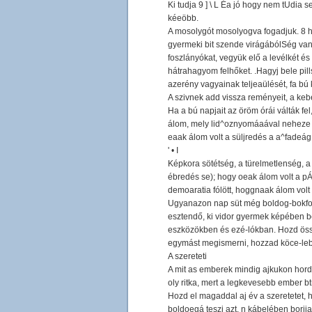
Ki tudja 9 ] \ L Éa jó hogy nem tUdia 
kéeöbb.
A mosolygót mosolyogva fogadjuk. 8 ha
gyermeki bit szende virágábólSég van 
foszlányókat, vegyük elő a levélkét é
hátrahagyom felhőket. .Hagyj bele pi
azerény vagyainak teljeaülését, fa bú 
A szivnek add vissza reményeit, a ke
Ha a bú napjait az öröm órái válták fel
álom, mely lid^oznyomáaával neheze de
eaak álom volt a süljredés a a^fadeág
' • I
Képkora sötétség, a türelmetlenség, a 
ébredés se); hogy oeak álom volt a 
demoaratia fólött, hoggnaak álom volt
Ugyanazon nap süt még boldog-bokfog-t
esztendő, ki vidor gyermek képében b
eszközökben és ezé-lókban. Hozd össz
egymást megismerni, hozzad köce-lebb
A szereteti
A mit as emberek mindig ajkukon horda
oly ritka, mert a legkevesebb ember b
Hozd el magaddal aj év a szeretetet, h
boldoegá teszi azt, n kábelében borija,