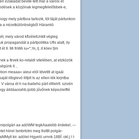
en ezakadát bevite-tett már a városi ét
zkedések a közjónak legmegfelelőbbek-e,
ogy mely pártboa tartozik, tót táját pártunkon
, a a nézetkülönbségből Háramló
ét, mely várod kflzéletUnktt végleg
 propagandát a pártpolitika Ufls alatt, ily
II. Mi fnWii iu«*,'m,.l|..it köev t)m
k a Itrvek ko-retaldl vitelében, at etzközök
égünk it. ,
ébon meaaa« aieui elól Idvetitl at igaái
ját iilbglevó llifplt Is az ellen-lék kirjntba
i V vároa ét h na-bailehü párt éfilelrlt. szivén
ly egy áildáaoiahb,ijobb jűvőnek képeziietflé
on honipolgári aa adóWM tegkAaalebb érdekel; —
t hírrel Ismbrtotni meg tlsittlt polgár-
aMMytí kir. adólel-Hgyelö urnnk 18BÍ. okl.j l l-