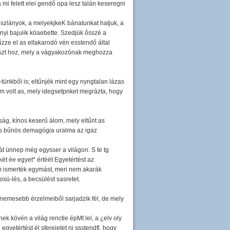
 mi felett elei gendő opa lesz talán keseregni
szlányok, a melyekjkeK bánatunkat hatjuk, a
nyi bajuiik köaebette. Szedjük ősszé a
zze el as eltakarodó vén esstendő által
yászt hoz, mely a vágyakozónak meghozza
-tünkből is; eltűnjék mint egy nyngtalan lázas
m volt as, mely idegsetpnket megrázta, hogy
ság, kínos keserű álom, mely eltűnt as
és bűnös demagógia uralma az igaz
t ünnep még egysser a világon. S te tg
t ée egyet* értéét Egyetértést az
m ismerték egymást, meri nem akarák
ü-lés, a becsülést sasretet.
nemesebb érzelmeiből sarjadzik fél, de mely
ek kövén a világ renctie épMt lel, a ¿elv oly
egyetértést él sfereietet nj ssstendfl, hogy