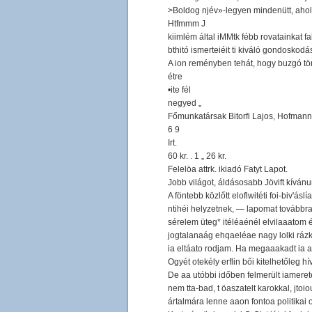
>Boldog njév»-legyen mindenütt, ahol«
Htfmmm J
kiimlém által iMMtk fébb rovatainkat fal
bthitó ismerteiéit ti kiváló gondoskodá
A ion reményben tehát, hogy buzgó törekv
étre
•ite fél
negyed „
Főmunkatársak Bitorfi Lajos, Hofmann
6 9
Irt.
60 kr. . 1 „ 26 kr.
Felelöa attrk. ikiadó Fatyt Lapot.
Jobb világot, áldásosabb Jövift kívánun
A föntebb közlőtt eloflwitéti foi-biv'ás
ntihéi helyzetnek, — lapomat továbbra 
sérelem üteg* itéléaénél elvilaaato
jogtalanaág ehqaeléae nagy lolki rázkó
ia eltáato rodjam. Ha megaaakadt ia a a
Ogyét otekély erflin bői kitelhetőleg h
De aa utóbbi időben felmerült iamerete
nem tta-bad, t öaszatelt karokkal, jt
ártalmára lenne aaon fontoa politikai 