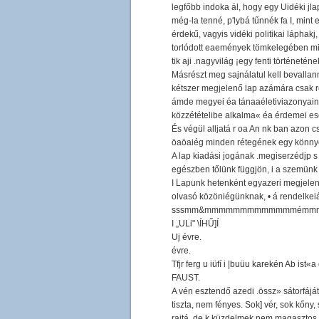
legfőbb indoka ál, hogy egy Uidéki jlapn
még-la tenné, p'lybá tűnnék fa I, mint 
érdekű, vagyis vidéki politikai láphakj,
torlódott eaemények tömkelegében minte
tik aji .nagyvilág ¡egy fenti történetének 
Másrészt meg sajnálatul kell bevallan
kétszer megjelenő lap azámára csak ré
ámde megyei éa tánaaéletiviazonyaink 
közzétételibe alkalma« éa érdemei ese
És végül alljatá r oa An nk ban azon csél 
öaöaiég minden rétegének egy könnyeni ho
A lap kiadási jogának .megiserzédjp s e
egészben tőlünk függjön, i a szemünk e
I Lapunk hetenként egyazeri megjelen
olvasó közöniégünknak, • á rendelkeiá
sssmm&mmmmmmmmmmmmmémm
I „ULi" \ÍHŰ]Í
Uj évre.
évre.
Tfjr ferg u iüfí i |buüu karekén Ab ist«
FAUST.
A vén esztendő azedi .össz» sátorfáj
tiszta, nem fényes. Sok] vér, sok kőny
rajtá, de k küzdelmek nem magasztos cz