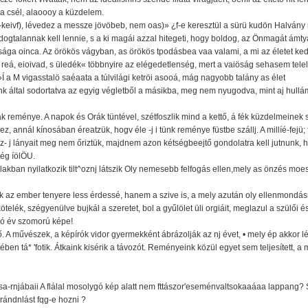
a csél, alaoooy a küzdelem.
-keivf), lévedez a messze jövöbeb, nem oas)» ¿f-e keresztül a sürü kudön Halvány
gtalannak kell lennie, s a ki magái azzal hitegeti, hogy boldog, az Önmagát ámty
ga oinca. Az örökös vágyban, as örökös tpodásbea vaa valami, a mi az életet kedv
üt reá, eioivad, s üledék« többnyire az elégedetlenség, mert a vaiöság sehasem tel
i»Í a M vigasstalö saéaata a túlvilági ketröi asooá, mág nagyobb talány as élet
ink által sodortatva az egyig végletből a másikba, meg nem nyugodva, mint aj hullá
ak reménye. A napok és Orák tüntével, szétfoszlik mind a kettő, á fék küzdelmeinek s
ez, annál kínosában éreatzük, hogv éle -j i tünk reménye füstbe szállj. A millíé-fejü
ősz- j lányait meg nem őriztük, majdnem azon kétségbeejtő gondolatra kell jutnunk,
ség íölÖU.
akban nyilatkozik tilt^oznj látszik Oly nemesebb felfogás ellen,mely as önzés moe
 az ember tenyere less érdessé, hanem a szive is, a mely azután oly ellenmondásr
elék, szégyenülve bujkál a szeretet, bol a gyűlölet üli orgiáit, meglazul a szülői és 
úló év szomorú képe!
. A művészek, a képírók vidor gyermekként ábrázolják az nj évet, • mely ép akkor lép
en tá* 'fotik. Átkaink kisérik a távozót. Reményeink közül egyet sem teljesített, a 
a-rnjábaii A flálal mosolygó kép alatt nem fttászor'eseménvaltsokaaáaa lappang? S
rándnlást fqg-e hozni ?