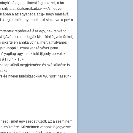
tolnyb'mólag politikával foglalkozni, a ha
alan snly alatt öialseroikadaa<~~A megyei
j lilában a az egyebét alatt jj« nagy maisává
í a legjelentékenyebbeket ki sím alva, a po^ n
történték repródueálása egy, he-. tenként
I jAvóbet) sem fogják kikerülni figyelmünket,
 sikertelen annka volna, mert a nyilvános
tyka-lappá ' H^mál veazélyével járna.
 a* yagilag agy la lok felő ijlgédylbe-vett k
I j u n k. ! . >
ogy a lap külső mégjelenéee és szétküldése is
ssuk»
s ée hitelei tudósításokkal W0^gkl^ hassunk
riség ismét egy szedet fűzött. Ez a szem nem
ik be-esüleiére. Küzdelmek vannak feljegyezve
ényeg ragyogása csillagáért, nem a szeretet