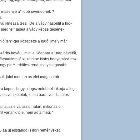
 re-saénye a* jobb jövendőnek ?
a.
ű klneasá teszi. De a vágy hasonlít a hiö<
el meg tel* jasea a vágy képzelgésének.
mió ten*-ger közepette a hajó, [mely már
zárító hevéül, mini.a Ködpára a ' nap hévétől,
; fársadtlom létküzdelipe kinbs benyomást tesz
 hogy pin** erkölcsi rend, mely magasabb
sok-játol menten as élet magasalbb
a képes, hogy a legszentebbet takarja a leg-
testvéri kötelék, ki ma barát volt, halálos
i át az elválasztó határt, mikor az ö
mit vártank tőle, nem adta meg. *
 aa uj esstándö is ifor) reményeket,