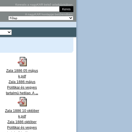
Keresés a nagyKAR belső adatbázisában:
A nagyKAR honlapjai betűrendben:
Zala 1886 05 május
k.pdf
Zala 1886 május
Politikai és vegyes
tartalmú hetilap. A
...
Zala 1886 10 október
k.pdf
Zala 1886 október
Politikai és vegyes