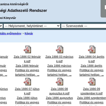
kanizsa kistérségéről
ségi Adatkezelő Rendszer
osi Könyvtár
itális gyűjtemény
»
Képtár
január
Zala 1886 02 február
Zala 1886 03 március
Zala 1886 04 április
k.pdf
k.pdf
k.pdf
anuár
Zala 1886 február
Zala 1886 március
Zala 1886 április
vegyes
Politikai és vegyes
Politikai és vegyes
Politikai és vegyes
lap.
...
tartalmú hetilap.
...
tartalmú hetilap.
...
tartalmú hetilap.
...
június
Zala 1886 07 július
Zala 1886 08
Zala 1886 09
k.pdf
augusztus k.pdf
szeptember k.pdf
únius
Zala 1886 július
Zala 1886 augusztus
Zala 1886 szeptember
vegyes
Politikai és vegyes
Politikai és vegyes
Politikai és vegyes