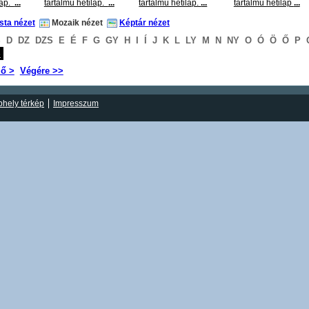
lap.
...
tartalmú hetilap.
...
tartalmú hetilap.
...
tartalmú hetilap
...
ista nézet
Mozaik nézet
Képtár nézet
S
D
DZ
DZS
E
É
F
G
GY
H
I
Í
J
K
L
LY
M
N
NY
O
Ó
Ö
Ő
P
S
ző >
Végére >>
hely térkép
Impresszum