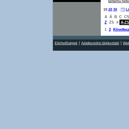
tartalmú heti
10
20
30
L
A
Á
B
C
C
Z
ZS
#
A-Z
1
2
Követke
Elérhetőségek
Adatkezelési tájékoztató
Web