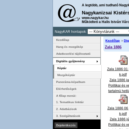
A legtöbb, ami tudható Nagy
Nagykanizsai Kistér
www.nagykar.hu
Működteti a Halis István Vár
NagyKAR honlapok:
Kezdőlap
Kezdőlap
»
Dig
Zala 1886
Hang és mozgókép
Adatkezelési tájékoztató
Digitális gyűjtemény
Képtár
Zala 1886 01 
k.pdf
Mozgóképtár
Zala 1886 j
Panoráma-képalbum
Politikai és 
Elérhetőségek
tartalmú heti
A főlap menüi:
1. Tematikus linktár
Zala 1886 06 
2. Adatbázisok
k.pdf
3. Szolgáltatások
Zala 1886 j
Politikai és 