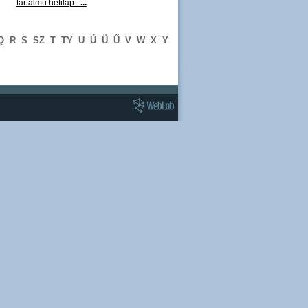
tartalmú hetilap.
...
Q
R
S
SZ
T
TY
U
Ú
Ü
Ű
V
W
X
Y