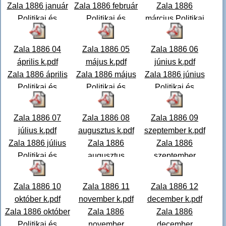
Zala 1886 január
Zala 1886 február
Zala 1886
Politikai és
Politikai és
március Politikai
vegyes tartalmú
vegyes tartalmú
és vegyes
hetilap.
...
hetilap.
...
tartalmú hetilap.
Zala 1886 04
Zala 1886 05
Zala 1886 06
...
április k.pdf
május k.pdf
június k.pdf
Zala 1886 április
Zala 1886 május
Zala 1886 június
Politikai és
Politikai és
Politikai és
vegyes tartalmú
vegyes tartalmú
vegyes tartalmú
hetilap.
...
hetilap. A
...
hetilap.
...
Zala 1886 07
Zala 1886 08
Zala 1886 09
július k.pdf
augusztus k.pdf
szeptember k.pdf
Zala 1886 július
Zala 1886
Zala 1886
Politikai és
augusztus
szeptember
vegyes tartalmú
Politikai és
Politikai és
hetilap.
...
vegyes tartalmú
vegyes tartalmú
Zala 1886 10
Zala 1886 11
Zala 1886 12
hetilap.
...
hetilap
...
október k.pdf
november k.pdf
december k.pdf
Zala 1886 október
Zala 1886
Zala 1886
Politikai és
november
december