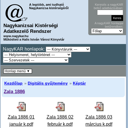
A legtöbb, ami tudható
Keresés a nagyKAR
Nagykanizsa kistérségéről
belső adatbázisában:
A nagyKAR honlapjai
Nagykanizsai Kistérségi
betűrendben:
Adatkezelő Rendszer
www.nagykar.hu
Működteti a Halis István Városi Könyvtár
NagyKAR honlapok:
Honlap menü ▼
Kezdőlap
»
Digitális gyűjtemény
»
Képtár
Zala 1886
Zala 1886 01
Zala 1886 02
Zala 1886 03
január k.pdf
február k.pdf
március k.pdf