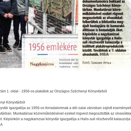
szám 1. oldal - 1956-os plakátok az Országos Széchenyi Könyvtárból
nyi Könyvtárból
önyvtár igazgatója az 1956-os forradalomnak a dél-zalai városban zajlott esemén
árban. Munkatársai közreműködésével ezeket rögvest megosztották az olvasókkal: 
t. Képünkön a nagykanizsai könyvtár igazgatója a Halis-suli résztvevőit kalauzolja a 
BA