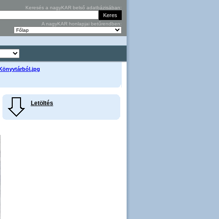
Keresés a nagyKAR belső adatbázisában:
A nagyKAR honlapjai betűrendben:
 Könyvtárból.jpg
Letöltés