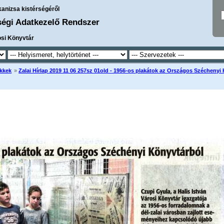
kanizsa kistérségéről
ségi Adatkezelő Rendszer
osi Könyvtár
kkek
»
Zalai Hírlap 2019 11 06 257sz 01old - 1956-os plakátok az Országos Széchenyi