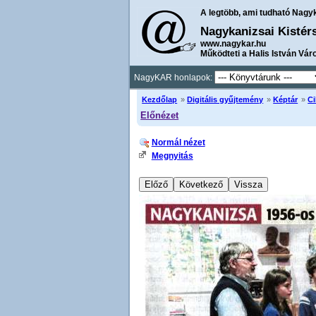
A legtöbb, ami tudható Nagy
Nagykanizsai Kistér
www.nagykar.hu
Működteti a Halis István Vár
NagyKAR honlapok:
Kezdőlap
»
Digitális gyűjtemény
»
Képtár
»
Ci
Előnézet
Normál nézet
Megnyitás