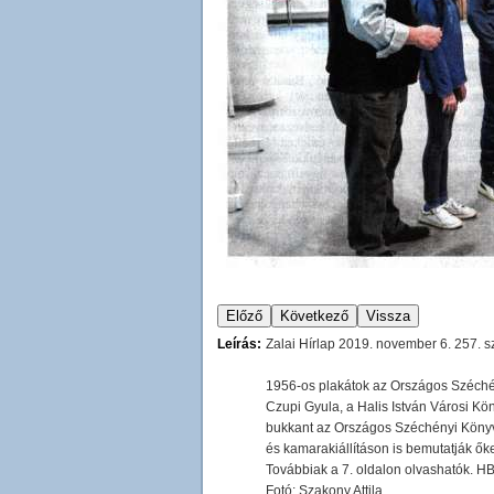
Leírás:
Zalai Hírlap 2019. november 6. 257. 
1956-os plakátok az Országos Széché
Czupi Gyula, a Halis István Városi K
bukkant az Országos Széchényi Könyvt
és kamarakiállításon is bemutatják őke
Továbbiak a 7. oldalon olvashatók. H
Fotó: Szakony Attila