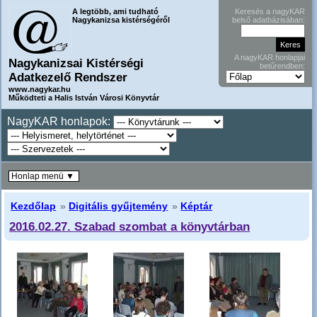
A legtöbb, ami tudható
Keresés a nagyKAR
Nagykanizsa kistérségéről
belső adatbázisában:
A nagyKAR honlapjai
Nagykanizsai Kistérségi
betűrendben:
Adatkezelő Rendszer
www.nagykar.hu
Működteti a Halis István Városi Könyvtár
NagyKAR honlapok:
Honlap menü ▼
Kezdőlap
»
Digitális gyűjtemény
»
Képtár
2016.02.27. Szabad szombat a könyvtárban