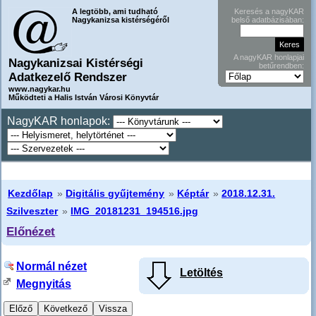
A legtöbb, ami tudható
Keresés a nagyKAR
Nagykanizsa kistérségéről
belső adatbázisában:
A nagyKAR honlapjai
Nagykanizsai Kistérségi
betűrendben:
Adatkezelő Rendszer
www.nagykar.hu
Működteti a Halis István Városi Könyvtár
NagyKAR honlapok:
Kezdőlap
»
Digitális gyűjtemény
»
Képtár
»
2018.12.31.
Szilveszter
»
IMG_20181231_194516.jpg
Előnézet
Normál nézet
Letöltés
Megnyitás