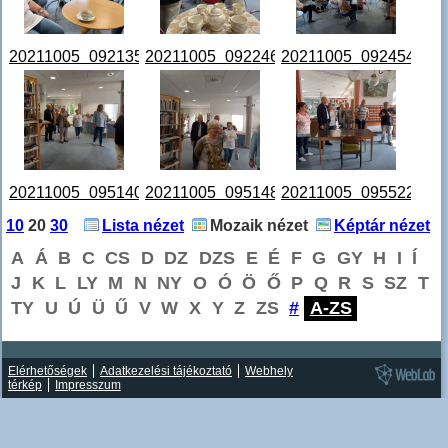
20211005_092135.jpg
20211005_092246.jpg
20211005_092454.jpg
20211005_095140.jpg
20211005_095148.jpg
20211005_095522.jpg
10
20
30
Lista nézet
Mozaik nézet
Képtár nézet
A
Á
B
C
CS
D
DZ
DZS
E
É
F
G
GY
H
I
Í
J
K
L
LY
M
N
NY
O
Ó
Ö
Ő
P
Q
R
S
SZ
T
TY
U
Ú
Ü
Ű
V
W
X
Y
Z
ZS
#
A-ZS
Elérhetőségek
Adatkezelési tájékoztató
Webhely
térkép
Impresszum