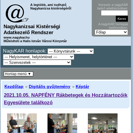
A legtöbb, ami tudható
Keresés a nagyKAR
Nagykanizsa kistérségéről
belső adatbázisában:
A nagyKAR honlapjai
Nagykanizsai Kistérségi
betűrendben:
Adatkezelő Rendszer
www.nagykar.hu
Működteti a Halis István Városi Könyvtár
NagyKAR honlapok:
Honlap menü ▼
Kezdőlap
»
Digitális gyűjtemény
»
Képtár
2021.10.05. NAPFÉNY Rákbetegek és Hozzátartozóik
Egyesülete találkozó