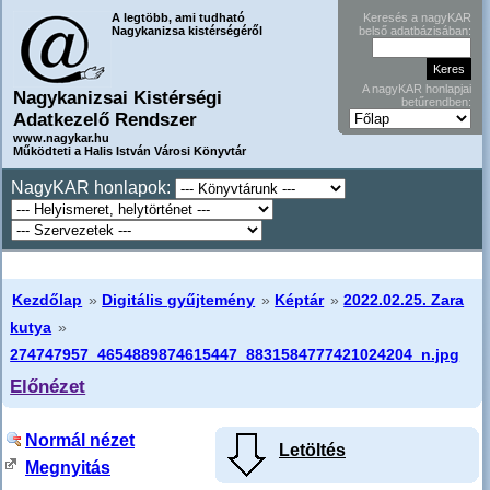
A legtöbb, ami tudható
Keresés a nagyKAR
Nagykanizsa kistérségéről
belső adatbázisában:
A nagyKAR honlapjai
Nagykanizsai Kistérségi
betűrendben:
Adatkezelő Rendszer
www.nagykar.hu
Működteti a Halis István Városi Könyvtár
NagyKAR honlapok:
Kezdőlap
»
Digitális gyűjtemény
»
Képtár
»
2022.02.25. Zara
kutya
»
274747957_4654889874615447_8831584777421024204_n.jpg
Előnézet
Normál nézet
Letöltés
Megnyitás