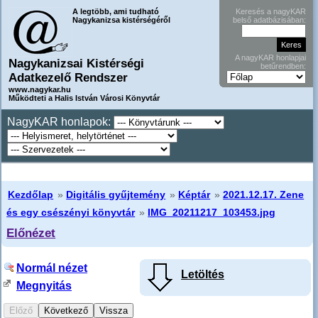
A legtöbb, ami tudható
Keresés a nagyKAR
Nagykanizsa kistérségéről
belső adatbázisában:
A nagyKAR honlapjai
Nagykanizsai Kistérségi
betűrendben:
Adatkezelő Rendszer
www.nagykar.hu
Működteti a Halis István Városi Könyvtár
NagyKAR honlapok:
Kezdőlap
»
Digitális gyűjtemény
»
Képtár
»
2021.12.17. Zene
és egy csészényi könyvtár
»
IMG_20211217_103453.jpg
Előnézet
Normál nézet
Letöltés
Megnyitás