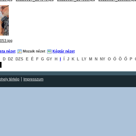
053.jpg
ista nézet
Mozaik nézet
Képtár nézet
S
D
DZ
DZS
E
É
F
G
GY
H
I
Í
J
K
L
LY
M
N
NY
O
Ó
Ö
Ő
P
S
hely térkép
Impresszum