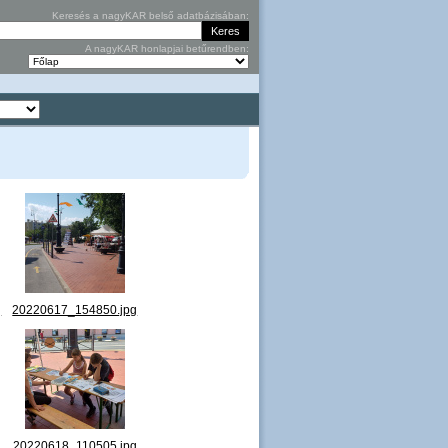
Keresés a nagyKAR belső adatbázisában:
A nagyKAR honlapjai betűrendben:
g
20220617_154850.jpg
g
20220618_110505.jpg