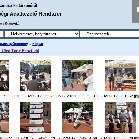
kanizsa kistérségéről
ségi Adatkezelő Rendszer
osi Könyvtár
itális gyűjtemény
»
Képtár
. Utca Tánc Fesztivál
_155536.jpg
IMG_20220617_155711.jpg
IMG_20220617_155813.jpg
20220617_151652.jp
918.jpg
20220617_154940.jpg
20220617_154958.jpg
20220617_155029.jp