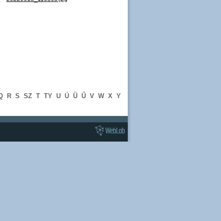
Q
R
S
SZ
T
TY
U
Ú
Ü
Ű
V
W
X
Y