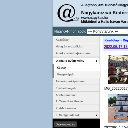
A legtöbb, ami tudható Nagy
Nagykanizsai Kistér
www.nagykar.hu
Működteti a Halis István Vár
NagyKAR honlapok:
Kezdőlap
Kezdőlap
»
Dig
2022.06.17-18
Hang és mozgókép
Adatkezelési tájékoztató
Digitális gyűjtemény
Képtár
Mozgóképtár
Panoráma-képalbum
IMG_20220617
Elérhetőségek
A főlap menüi:
1. Tematikus linktár
2. Adatbázisok
3. Szolgáltatások
20220617_154