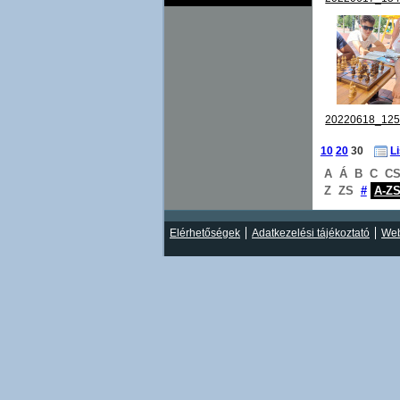
20220618_125
10
20
30
L
A
Á
B
C
C
Z
ZS
#
A-Z
Elérhetőségek
Adatkezelési tájékoztató
Web