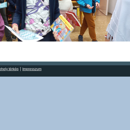
hely térkép
Impresszum