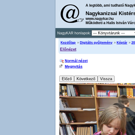
A legtöbb, ami tudható Nagy
Nagykanizsai Kistér
www.nagykar.hu
Működteti a Halis István Vár
NagyKAR honlapok:
Kezdőlap
»
Digitális gyűjtemény
»
Képtár
»
20
Előnézet
Normál nézet
Megnyitás