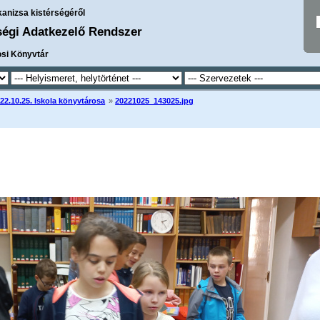
kanizsa kistérségéről
ségi Adatkezelő Rendszer
osi Könyvtár
22.10.25. Iskola könyvtárosa
»
20221025_143025.jpg