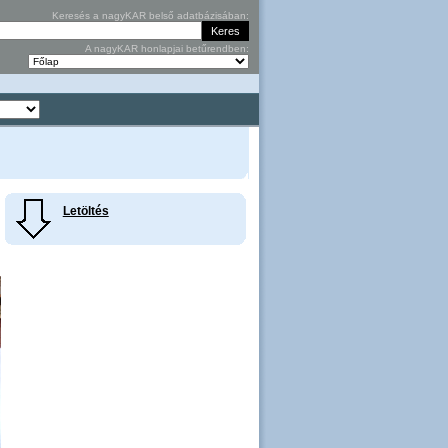
Keresés a nagyKAR belső adatbázisában:
A nagyKAR honlapjai betűrendben:
Letöltés