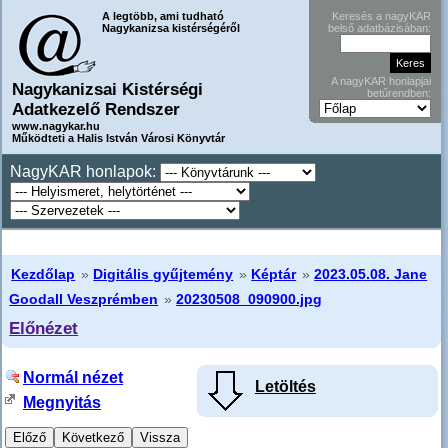
A legtöbb, ami tudható
Keresés a nagyKAR
Nagykanizsa kistérségéről
belső adatbázisában:
A nagyKAR honlapjai
Nagykanizsai Kistérségi
betűrendben:
Adatkezelő Rendszer
www.nagykar.hu
Működteti a Halis István Városi Könyvtár
NagyKAR honlapok:
Kezdőlap
»
Digitális gyűjtemény
»
Képtár
»
2023.05.08. Jane
Goodall Veszprémben
»
20230508_090900.jpg
Előnézet
Normál nézet
Letöltés
Megnyitás