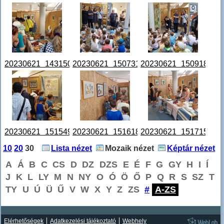
20230621_143150.jpg
20230621_150731.jpg
20230621_150918.jpg
20230621_151549.jpg
20230621_151618.jpg
20230621_151715.jpg
10
20
30
Lista nézet
Mozaik nézet
Képtár nézet
A
Á
B
C
CS
D
DZ
DZS
E
É
F
G
GY
H
I
Í
J
K
L
LY
M
N
NY
O
Ó
Ö
Ő
P
Q
R
S
SZ
T
TY
U
Ú
Ü
Ű
V
W
X
Y
Z
ZS
#
A-ZS
Elérhetőségek
Adatkezelési tájékoztató
Webhely