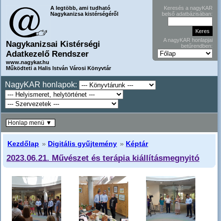
A legtöbb, ami tudható
Keresés a nagyKAR
Nagykanizsa kistérségéről
belső adatbázisában:
A nagyKAR honlapjai
Nagykanizsai Kistérségi
betűrendben:
Adatkezelő Rendszer
www.nagykar.hu
Működteti a Halis István Városi Könyvtár
NagyKAR honlapok:
Honlap menü ▼
Kezdőlap
»
Digitális gyűjtemény
»
Képtár
2023.06.21. Művészet és terápia kiállításmegnyitó